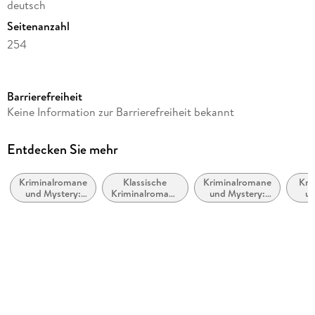
deutsch
Seitenanzahl
254
Reihe
Hercule Poirot
Barrierefreiheit
Autor/Autorin
Keine Information zur Barrierefreiheit bekannt
Agatha Christie
Übersetzung
Entdecken Sie mehr
Otto Bayer
Kriminalromane
Klassische
Kriminalromane
Kri
Verlag/Hersteller
und Mystery:
Kriminalromane
und Mystery:
un
Atlantik Verlag
Cosy Mystery
und Mystery
Polizeiarbeit &
Pri
Forensik
Amat
Originaltitel
Murder on the Orient Express
Produktart
kartoniert
Gewicht