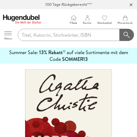
100 Tage Rückgaberecht***
Abholung in über 100 Filialen
Filiale
Konto
Merkzettel
Warenkorb
Hugendubel
Menu
Summer Sale:
13% Rabatt
auf viele Sortimente mit dem
12
mehr
Code
SOMMER13
erfahren