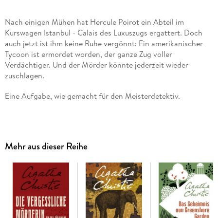
Nach einigen Mühen hat Hercule Poirot ein Abteil im
Kurswagen Istanbul - Calais des Luxuszugs ergattert. Doch
auch jetzt ist ihm keine Ruhe vergönnt: Ein amerikanischer
Tycoon ist ermordet worden, der ganze Zug voller
Verdächtiger. Und der Mörder könnte jederzeit wieder
zuschlagen.
Eine Aufgabe, wie gemacht für den Meisterdetektiv.
Inhaltsverzeichnis
Cover
Mehr aus dieser Reihe
Verlagslogo
Titelseite
Für M. E. L. M. Arpachiya, 1933
Teil 1 Die Tatsachen
Teil 2 Die Zeugen
Teil 3 Hercule Poirot lehnt sich zurück und denkt
Über Agatha Christie