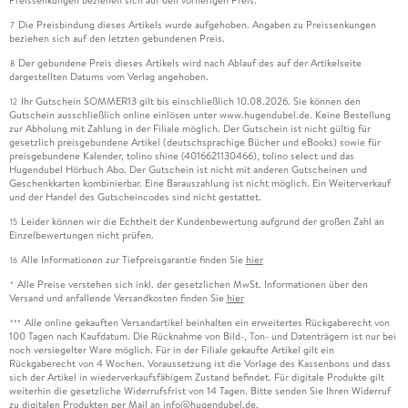
Die Preisbindung dieses Artikels wurde aufgehoben. Angaben zu Preissenkungen
7
beziehen sich auf den letzten gebundenen Preis.
Der gebundene Preis dieses Artikels wird nach Ablauf des auf der Artikelseite
8
dargestellten Datums vom Verlag angehoben.
Ihr Gutschein SOMMER13 gilt bis einschließlich 10.08.2026. Sie können den
12
Gutschein ausschließlich online einlösen unter www.hugendubel.de. Keine Bestellung
zur Abholung mit Zahlung in der Filiale möglich. Der Gutschein ist nicht gültig für
gesetzlich preisgebundene Artikel (deutschsprachige Bücher und eBooks) sowie für
preisgebundene Kalender, tolino shine (4016621130466), tolino select und das
Hugendubel Hörbuch Abo. Der Gutschein ist nicht mit anderen Gutscheinen und
Geschenkkarten kombinierbar. Eine Barauszahlung ist nicht möglich. Ein Weiterverkauf
und der Handel des Gutscheincodes sind nicht gestattet.
Leider können wir die Echtheit der Kundenbewertung aufgrund der großen Zahl an
15
Einzelbewertungen nicht prüfen.
Alle Informationen zur Tiefpreisgarantie finden Sie
hier
16
Alle Preise verstehen sich inkl. der gesetzlichen MwSt. Informationen über den
*
Versand und anfallende Versandkosten finden Sie
hier
Alle online gekauften Versandartikel beinhalten ein erweitertes Rückgaberecht von
***
100 Tagen nach Kaufdatum. Die Rücknahme von Bild-, Ton- und Datenträgern ist nur bei
noch versiegelter Ware möglich. Für in der Filiale gekaufte Artikel gilt ein
Rückgaberecht von 4 Wochen. Voraussetzung ist die Vorlage des Kassenbons und dass
sich der Artikel in wiederverkaufsfähigem Zustand befindet. Für digitale Produkte gilt
weiterhin die gesetzliche Widerrufsfrist von 14 Tagen. Bitte senden Sie Ihren Widerruf
zu digitalen Produkten per Mail an info@hugendubel.de.