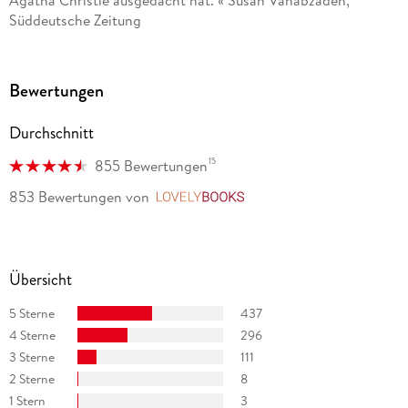
Agatha Christie ausgedacht hat. « Susan Vahabzadeh,
Süddeutsche Zeitung
Bewertungen
Durchschnitt
15
855 Bewertungen
853 Bewertungen
von
LovelyBooks
Übersicht
5 Sterne
437
4 Sterne
296
3 Sterne
111
2 Sterne
8
1 Stern
3