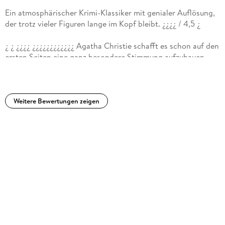
Ein atmosphärischer Krimi-Klassiker mit genialer Auflösung,
der trotz vieler Figuren lange im Kopf bleibt. ¿¿¿¿ / 4,5 ¿
¿ ¿ ¿¿¿¿ ¿¿¿¿¿¿¿¿¿¿¿¿ Agatha Christie schafft es schon auf den
ersten Seiten eine ganz besondere Stimmung aufzubauen.
Man spürt die Kälte, die Enge des Zuges und diese
unterschwellige Spannung, die ständig mitschwingt. Nach
und nach lernt man die zahlreichen Fahrgäste kennen und
genau das ist typisch Agatha Christie. Es wirkt aber niemand
Weitere Bewertungen zeigen
zufällig in der Geschichte, jede Figur scheint etwas
mitzubringen.Was ich an diesem Kriminalroman besonders
mochte, ist das geschlossene Setting. Der Zug, niemand kann
weg, jeder könnte etwas verbergen. Poirot beobachtet,
kombiniert, stellt Fragen und man rätselt automatisch mit.
Mehr als einmal war ich mir sicher die Lösung gefunden zu
haben. Spoiler: Nur wenige Seiten später habe ich sie wieder
verworfen.Die Auflösung hat mich aber wirklich überrascht.
Niemals hätte ich damit gerechnet!Einziger kleiner
Kritikpunkt: die vielen Figuren. Zwar gibt es im Verlauf eine
Übersicht, aber man muss zwischendurch aufpassen wer wer