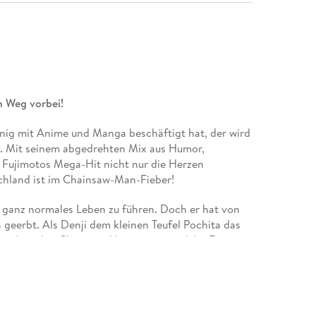
 Weg vorbei!
enig mit Anime und Manga beschäftigt hat, der wird
. Mit seinem abgedrehten Mix aus Humor,
 Fujimotos Mega-Hit nicht nur die Herzen
chland ist im Chainsaw-Man-Fieber!
in ganz normales Leben zu führen. Doch er hat von
 geerbt. Als Denji dem kleinen Teufel Pochita das
t, sich in den Chainsaw Man zu verwandeln. Es
 Jungen mit der Kettensäge als Kopf aufmerksam