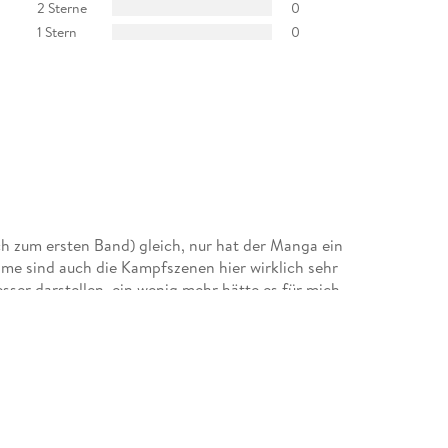
2 Sterne
0
1 Stern
0
h zum ersten Band) gleich, nur hat der Manga ein
ime sind auch die Kampfszenen hier wirklich sehr
esser darstellen, ein wenig mehr hätte es für mich
 rund um Denji und Pochita natürlich abgedreht,
swert. ¿