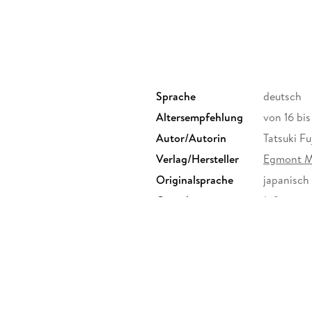
Sprache
deutsch
Altersempfehlung
von 16 bi
Autor/Autorin
Tatsuki F
Verlag/Hersteller
Egmont 
Originalsprache
japanisch
Gewicht
162 g
ISBN
9783770
n mbH, Ritterstr. 26, 10969