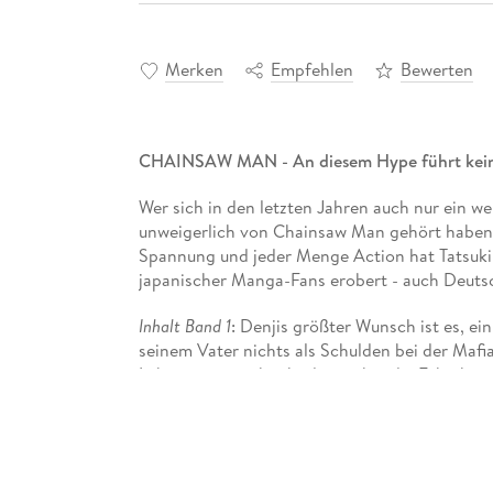
Merken
Empfehlen
Bewerten
CHAINSAW MAN - An diesem Hype führt kein
Wer sich in den letzten Jahren auch nur ein w
unweigerlich von Chainsaw Man gehört haben
Spannung und jeder Menge Action hat Tatsuki
japanischer Manga-Fans erobert - auch Deuts
Inhalt Band 1
: Denjis größter Wunsch ist es, e
seinem Vater nichts als Schulden bei der Mafia
Leben rettet, schenkt dieser ihm die Fähigkei
dauert nicht lange, bis die Regierung auf den
wird. . .
"Blutig, lustig und actiongeladen."