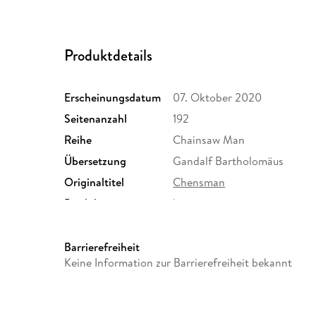
Produktdetails
Erscheinungsdatum
07. Oktober 2020
Seitenanzahl
192
Reihe
Chainsaw Man
Übersetzung
Gandalf Bartholomäus
Originaltitel
Chensman
Produktart
kartoniert
Größe (L/B/H)
180/125/18 mm
Herstelleradresse
Egmont Verlagsgesellschafte
Barrierefreiheit
Berlin, safety@egmont.de
Keine Information zur Barrierefreiheit bekannt