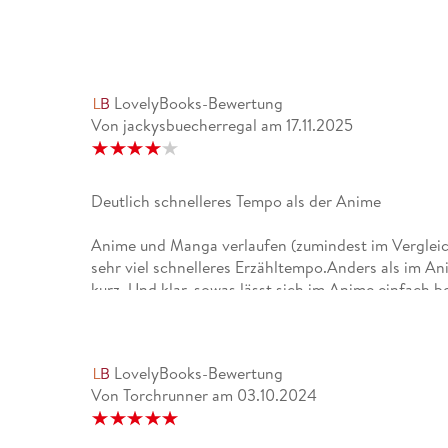
LovelyBooks-Bewertung
Von jackysbuecherregal
am
17.11.2025
Deutlich schnelleres Tempo als der Anime
Anime und Manga verlaufen (zumindest im Vergleic
sehr viel schnelleres Erzähltempo.Anders als im An
kurz. Und klar, sowas lässt sich im Anime einfach b
aber sein dürfen.Abgesehen davon bleibt die Story
aber auch auf ihre ganz eigene Art auch sehr lieben
LovelyBooks-Bewertung
Von Torchrunner
am
03.10.2024