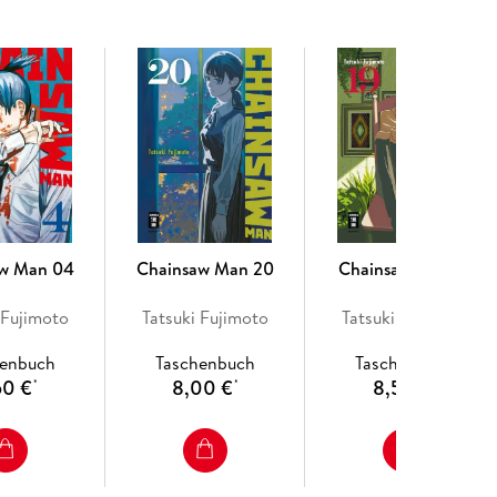
aw Man 04
Chainsaw Man 20
Chainsaw Man 19
 Fujimoto
Tatsuki Fujimoto
Tatsuki Fujimoto
henbuch
Taschenbuch
Taschenbuch
50 €
8,00 €
8,50 €
*
*
*