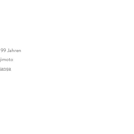
s 99 Jahren
ujimoto
Manga
428472