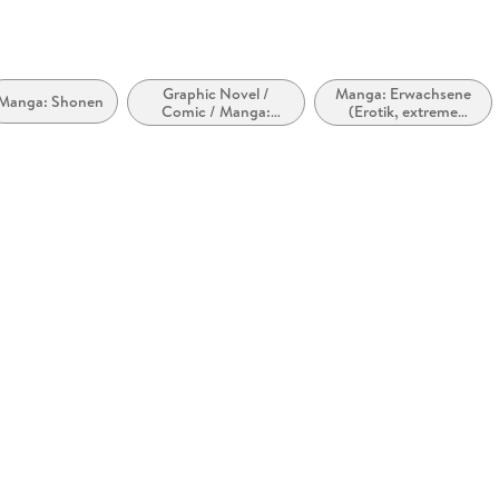
Graphic Novel /
Manga: Erwachsene
Manga: Shonen
Comic / Manga:
(Erotik, extreme
Horror,
Gewalt)
Übernatürliches