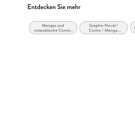
Entdecken Sie mehr
Mangas und
Graphic Novel /
ostasiatische Comic-
Comic / Manga:
Stile bzw. -Traditionen
Action und Abenteuer