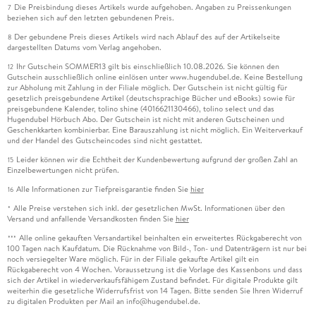
Die Preisbindung dieses Artikels wurde aufgehoben. Angaben zu Preissenkungen
7
beziehen sich auf den letzten gebundenen Preis.
Der gebundene Preis dieses Artikels wird nach Ablauf des auf der Artikelseite
8
dargestellten Datums vom Verlag angehoben.
Ihr Gutschein SOMMER13 gilt bis einschließlich 10.08.2026. Sie können den
12
Gutschein ausschließlich online einlösen unter www.hugendubel.de. Keine Bestellung
zur Abholung mit Zahlung in der Filiale möglich. Der Gutschein ist nicht gültig für
gesetzlich preisgebundene Artikel (deutschsprachige Bücher und eBooks) sowie für
preisgebundene Kalender, tolino shine (4016621130466), tolino select und das
Hugendubel Hörbuch Abo. Der Gutschein ist nicht mit anderen Gutscheinen und
Geschenkkarten kombinierbar. Eine Barauszahlung ist nicht möglich. Ein Weiterverkauf
und der Handel des Gutscheincodes sind nicht gestattet.
Leider können wir die Echtheit der Kundenbewertung aufgrund der großen Zahl an
15
Einzelbewertungen nicht prüfen.
Alle Informationen zur Tiefpreisgarantie finden Sie
hier
16
Alle Preise verstehen sich inkl. der gesetzlichen MwSt. Informationen über den
*
Versand und anfallende Versandkosten finden Sie
hier
Alle online gekauften Versandartikel beinhalten ein erweitertes Rückgaberecht von
***
100 Tagen nach Kaufdatum. Die Rücknahme von Bild-, Ton- und Datenträgern ist nur bei
noch versiegelter Ware möglich. Für in der Filiale gekaufte Artikel gilt ein
Rückgaberecht von 4 Wochen. Voraussetzung ist die Vorlage des Kassenbons und dass
sich der Artikel in wiederverkaufsfähigem Zustand befindet. Für digitale Produkte gilt
weiterhin die gesetzliche Widerrufsfrist von 14 Tagen. Bitte senden Sie Ihren Widerruf
zu digitalen Produkten per Mail an info@hugendubel.de.