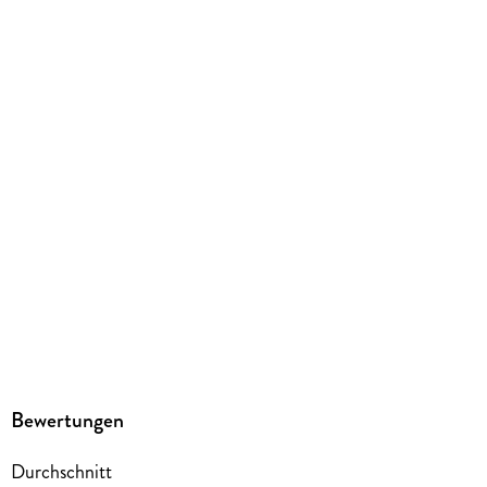
kartoniert
Gewicht
162 g
Größe (L/B/H)
181/122/15 mm
ISBN
9783755505884
Herstelleradresse
Egmont Verlagsgesellschaften mbH, Ritterstr. 26, 10969
Berlin, safety@egmont.de
Bewertungen
Durchschnitt