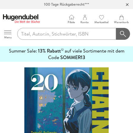
100 Tage Rückgaberecht***
Abholung in über 100 Filialen
Filiale
Konto
Merkzettel
Warenkorb
Hugendubel
Menu
Summer Sale:
13% Rabatt
auf viele Sortimente mit dem
12
mehr
Code
SOMMER13
erfahren