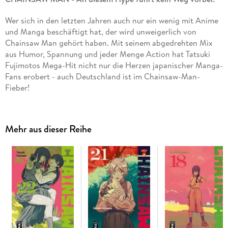
Wer sich in den letzten Jahren auch nur ein wenig mit Anime
und Manga beschäftigt hat, der wird unweigerlich von
Chainsaw Man gehört haben. Mit seinem abgedrehten Mix
aus Humor, Spannung und jeder Menge Action hat Tatsuki
Fujimotos Mega-Hit nicht nur die Herzen japanischer Manga-
Fans erobert - auch Deutschland ist im Chainsaw-Man-
Fieber!
Inhalt Band 20:
Nach dem, was mit Nayuta passiert ist, bahnt
sich der Schwarze Chainsaw Man einen Pfad der Zerstörung
Mehr aus dieser Reihe
durch die Stadt. Yoru ist trotzdem weiter fest entschlossen,
Chainsaw Man im Kampf zu besiegen - und dafür schreckt sie
auch vor den Dingen nicht zurück, die eigentlich sogar
Teufeln verboten sind. Doch in den Kampf zwischen Krieg
und Kettensäge mischt sich ein weiterer Teufel ein. . .
"Blutig, lustig und actiongeladen."
- Manga Passion.