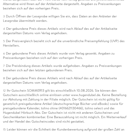
Alternative wird Ihnen auf der Artikelseite dargestellt. Angaben zu Preissenkungen
beziehen sich auf den vorherigen Preis.
Durch Öffnen der Leseprobe willigen Sie ein, dass Daten an den Anbieter der
3
Leseprobe übermittelt werden.
Der gebundene Preis dieses Artikels wird nach Ablauf des auf der Artikelseite
4
dargestellten Datums vom Verlag angehoben.
Der Preisvergleich bezieht sich auf die unverbindliche Preisempfehlung (UVP) des
5
Herstellers.
Der gebundene Preis dieses Artikels wurde vom Verlag gesenkt. Angaben zu
6
Preissenkungen beziehen sich auf den vorherigen Preis.
Die Preisbindung dieses Artikels wurde aufgehoben. Angaben zu Preissenkungen
7
beziehen sich auf den letzten gebundenen Preis.
Der gebundene Preis dieses Artikels wird nach Ablauf des auf der Artikelseite
8
dargestellten Datums vom Verlag angehoben.
Ihr Gutschein SOMMER13 gilt bis einschließlich 10.08.2026. Sie können den
12
Gutschein ausschließlich online einlösen unter www.hugendubel.de. Keine Bestellung
zur Abholung mit Zahlung in der Filiale möglich. Der Gutschein ist nicht gültig für
gesetzlich preisgebundene Artikel (deutschsprachige Bücher und eBooks) sowie für
preisgebundene Kalender, tolino shine (4016621130466), tolino select und das
Hugendubel Hörbuch Abo. Der Gutschein ist nicht mit anderen Gutscheinen und
Geschenkkarten kombinierbar. Eine Barauszahlung ist nicht möglich. Ein Weiterverkauf
und der Handel des Gutscheincodes sind nicht gestattet.
Leider können wir die Echtheit der Kundenbewertung aufgrund der großen Zahl an
15