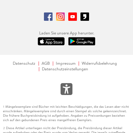
Laden Sie unsere App herunter.
Datenschutz
AGB
Impressum
Widerrufsbelehrung
Datenschutzeinstellungen
Mängelexemplare sind Bücher mit leichten Beschädigungen, die das Lesen aber nicht
1
einschränken. Mängelexemplare sind durch einen Stempel als solche gekennzeichnet.
Die frühere Buchpreisbindung ist aufgehoben. Angaben zu Preissenkungen beziehen
sich auf den gebundenen Preis eines mangelfreien Exemplars.
Diese Artikel unterliegen nicht der Preisbindung, die Preisbindung dieser Artikel
2
wurde aufgehoben oder der Preis wurde vom Verlag gesenkt. Die jeweils zutreffende