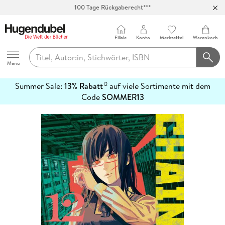
100 Tage Rückgaberecht***
Abholung in über 100 Filialen
Filiale
Konto
Merkzettel
Warenkorb
Hugendubel
Menu
Summer Sale:
13% Rabatt
auf viele Sortimente mit dem
12
mehr
Code
SOMMER13
erfahren