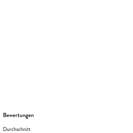
kartoniert
Gewicht
162 g
Größe (L/B/H)
181/124/18 mm
ISBN
9783755501879
Herstelleradresse
Egmont Verlagsgesellschaften mbH, Ritterstr. 26, 10969
Berlin, safety@egmont.de
Bewertungen
Durchschnitt