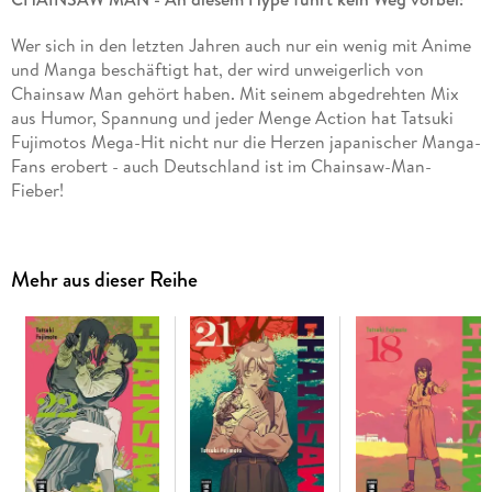
Wer sich in den letzten Jahren auch nur ein wenig mit Anime
und Manga beschäftigt hat, der wird unweigerlich von
Chainsaw Man gehört haben. Mit seinem abgedrehten Mix
aus Humor, Spannung und jeder Menge Action hat Tatsuki
Fujimotos Mega-Hit nicht nur die Herzen japanischer Manga-
Fans erobert - auch Deutschland ist im Chainsaw-Man-
Fieber!
Inhalt Band 12:
Asa Mitaka ist weder besonders beliebt, noch
legt sie großen Wert darauf, es irgendwann zu werden. Noch
Mehr aus dieser Reihe
mehr als Menschen hasst sie lediglich Teufel, sogar den von
allen gefeierten Chainsaw Man. Als ausgerechnet ein solcher
Teufel das Leben der Oberschülerin rettet, beginnt ein
blutiger Höllenritt. . . !
"Blutig, lustig und actiongeladen."
- Manga Passion.