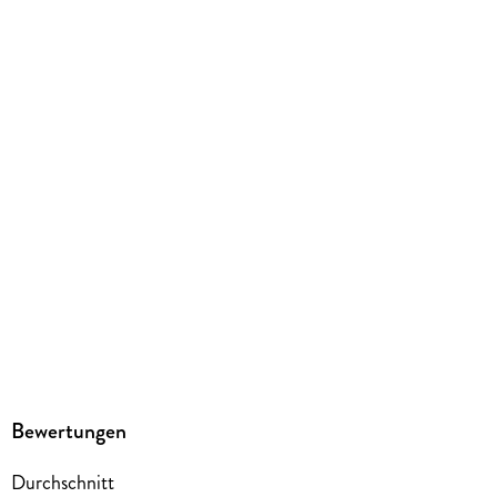
kartoniert
Gewicht
165 g
Größe (L/B/H)
183/126/18 mm
ISBN
9783770428496
Herstelleradresse
Egmont Verlagsgesellschaften mbH, Ritterstr. 26, 10969
Berlin, safety@egmont.de
Bewertungen
Durchschnitt