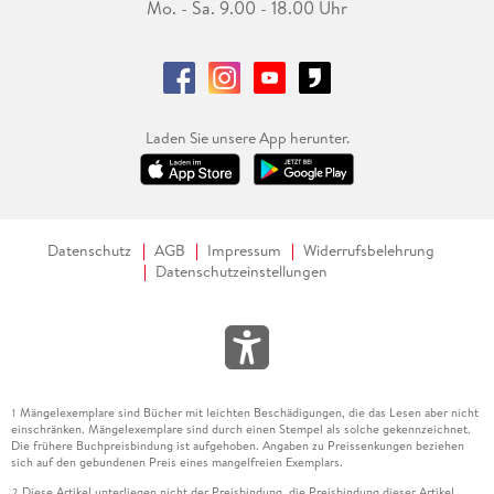
Mo. - Sa. 9.00 - 18.00 Uhr
Laden Sie unsere App herunter.
Datenschutz
AGB
Impressum
Widerrufsbelehrung
Datenschutzeinstellungen
Mängelexemplare sind Bücher mit leichten Beschädigungen, die das Lesen aber nicht
1
einschränken. Mängelexemplare sind durch einen Stempel als solche gekennzeichnet.
Die frühere Buchpreisbindung ist aufgehoben. Angaben zu Preissenkungen beziehen
sich auf den gebundenen Preis eines mangelfreien Exemplars.
Diese Artikel unterliegen nicht der Preisbindung, die Preisbindung dieser Artikel
2