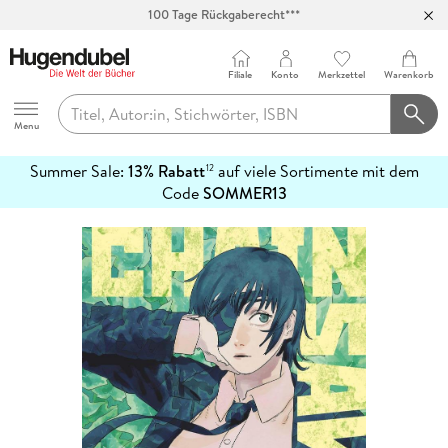
100 Tage Rückgaberecht***
Abholung in über 100 Filialen
Filiale
Konto
Merkzettel
Warenkorb
Hugendubel
Menu
Summer Sale:
13% Rabatt
auf viele Sortimente mit dem
12
mehr
Code
SOMMER13
erfahren