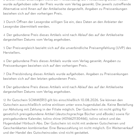
wurde aufgehoben oder der Preis wurde vom Verlag gesenkt. Die jeweils zutreffende
Alternative wird Ihnen auf der Artikelseite dargestellt. Angaben zu Preissenkungen
beziehen sich auf den vorherigen Preis.
Durch Öffnen der Leseprobe willigen Sie ein, dass Daten an den Anbieter der
3
Leseprobe übermittelt werden.
Der gebundene Preis dieses Artikels wird nach Ablauf des auf der Artikelseite
4
dargestellten Datums vom Verlag angehoben.
Der Preisvergleich bezieht sich auf die unverbindliche Preisempfehlung (UVP) des
5
Herstellers.
Der gebundene Preis dieses Artikels wurde vom Verlag gesenkt. Angaben zu
6
Preissenkungen beziehen sich auf den vorherigen Preis.
Die Preisbindung dieses Artikels wurde aufgehoben. Angaben zu Preissenkungen
7
beziehen sich auf den letzten gebundenen Preis.
Der gebundene Preis dieses Artikels wird nach Ablauf des auf der Artikelseite
8
dargestellten Datums vom Verlag angehoben.
Ihr Gutschein SOMMER13 gilt bis einschließlich 10.08.2026. Sie können den
12
Gutschein ausschließlich online einlösen unter www.hugendubel.de. Keine Bestellung
zur Abholung mit Zahlung in der Filiale möglich. Der Gutschein ist nicht gültig für
gesetzlich preisgebundene Artikel (deutschsprachige Bücher und eBooks) sowie für
preisgebundene Kalender, tolino shine (4016621130466), tolino select und das
Hugendubel Hörbuch Abo. Der Gutschein ist nicht mit anderen Gutscheinen und
Geschenkkarten kombinierbar. Eine Barauszahlung ist nicht möglich. Ein Weiterverkauf
und der Handel des Gutscheincodes sind nicht gestattet.