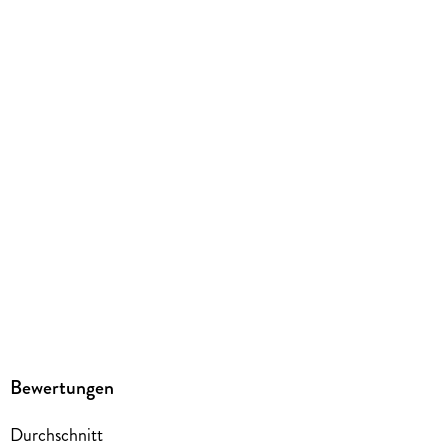
kartoniert
Gewicht
162 g
Größe (L/B/H)
187/126/16 mm
ISBN
9783755503644
Herstelleradresse
Egmont Verlagsgesellschaften mbH, Ritterstr. 26, 10969
Berlin, safety@egmont.de
Bewertungen
Durchschnitt