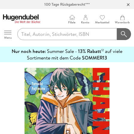
100 Tage Rückgaberecht***
Abholung in über 100 Filialen
Filiale
Konto
Merkzettel
Warenkorb
Hugendubel
Menu
Nur noch heute:
Summer Sale -
13% Rabatt
auf viele
12
mehr
Sortimente mit dem Code
SOMMER13
erfahren