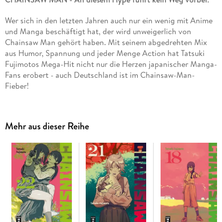
Wer sich in den letzten Jahren auch nur ein wenig mit Anime
und Manga beschäftigt hat, der wird unweigerlich von
Chainsaw Man gehört haben. Mit seinem abgedrehten Mix
aus Humor, Spannung und jeder Menge Action hat Tatsuki
Fujimotos Mega-Hit nicht nur die Herzen japanischer Manga-
Fans erobert - auch Deutschland ist im Chainsaw-Man-
Fieber!
Inhalt Band 16:
Während die ominöse Chainsaw-Man-Kirche
mehr und mehr Anhänger gewinnt, weiß Denji einfach nicht,
Mehr aus dieser Reihe
wie es weitergehen soll: Ein ganz normales Leben führen,
oder den Weg des Chainsaw Man einschlagen? Und als würde
ihm diese Entscheidung nicht schon genug Kopfzerbrechen
bereiten, stellt Yoshida Denji plötzlich ein mysteriöses
Mädchen vor, das ihn ziemlich aus der Fassung bringt. . .
"Blutig, lustig und actiongeladen."
- Manga Passion.