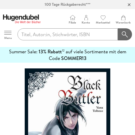
100 Tage Rückgaberecht***
Abholung in über 100 Filialen
Filiale
Konto
Merkzettel
Warenkorb
Hugendubel
Menu
Summer Sale:
13% Rabatt
auf viele Sortimente mit dem
12
mehr
Code
SOMMER13
erfahren