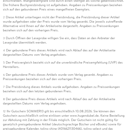
einschränken. Mängelexemplare sind durch einen Stempel als solche gekennzeichnet.
Die frühere Buchpreisbindung ist aufgehoben. Angaben zu Preissenkungen beziehen
sich auf den gebundenen Preis eines mangelfreien Exemplars.
Diese Artikel unterliegen nicht der Preisbindung, die Preisbindung dieser Artikel
2
wurde aufgehoben oder der Preis wurde vom Verlag gesenkt. Die jeweils zutreffende
Alternative wird Ihnen auf der Artikelseite dargestellt. Angaben zu Preissenkungen
beziehen sich auf den vorherigen Preis.
Durch Öffnen der Leseprobe willigen Sie ein, dass Daten an den Anbieter der
3
Leseprobe übermittelt werden.
Der gebundene Preis dieses Artikels wird nach Ablauf des auf der Artikelseite
4
dargestellten Datums vom Verlag angehoben.
Der Preisvergleich bezieht sich auf die unverbindliche Preisempfehlung (UVP) des
5
Herstellers.
Der gebundene Preis dieses Artikels wurde vom Verlag gesenkt. Angaben zu
6
Preissenkungen beziehen sich auf den vorherigen Preis.
Die Preisbindung dieses Artikels wurde aufgehoben. Angaben zu Preissenkungen
7
beziehen sich auf den letzten gebundenen Preis.
Der gebundene Preis dieses Artikels wird nach Ablauf des auf der Artikelseite
8
dargestellten Datums vom Verlag angehoben.
Ihr Gutschein SOMMER13 gilt bis einschließlich 10.08.2026. Sie können den
12
Gutschein ausschließlich online einlösen unter www.hugendubel.de. Keine Bestellung
zur Abholung mit Zahlung in der Filiale möglich. Der Gutschein ist nicht gültig für
gesetzlich preisgebundene Artikel (deutschsprachige Bücher und eBooks) sowie für
preisgebundene Kalender, tolino shine (4016621130466), tolino select und das