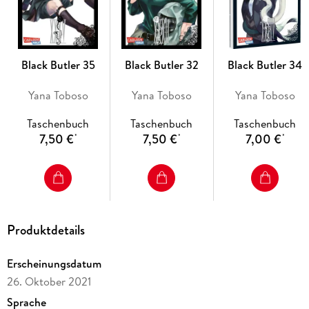
- Anime-DVD/Blu-ray von KAZÉ Anime
- Kinofilm
- Live-Action-Film
- Die Serie gilt als noch nicht abgeschlossen.
Black Butler 35
Black Butler 32
Black Butler 34
Yana Toboso
Yana Toboso
Yana Toboso
Taschenbuch
Taschenbuch
Taschenbuch
7,50 €
7,50 €
7,00 €
*
*
*
Produktdetails
Erscheinungsdatum
26. Oktober 2021
Sprache