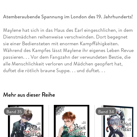
Atemberaubende Spannung im London des 19. Jahrhunderts!
Maylene hat sich in das Haus des Earl eingeschlichen, in dem
Dienstmädchen reihenweise verschwinden. Dort begegnet
sie einer Bediensteten mit enormen Kampffähigkeiten.
Während des Kampfes lässt Maylene ihr eigenes Leben Revue
passieren. . . Vor dem Fangzahn der verwundeten Bestie, die
alle Menschlichkeit verloren und Mädchen geopfert hat,
duftet die rötlich braune Suppe. . . und duftet. . .
Erlebe Band 30 der düsteren Mystery-Serie!
Einzigartiger Mix aus Krimi, Action und Mystery, bei dem der
Mehr aus dieser Reihe
Afternoon Tea nicht fehlen darf.
Weitere Informationen:
Band 35
Band 34
- empfohlen ab 14 Jahren
- Artbook und Character Guide zum Manga
- Anime auf Netflix