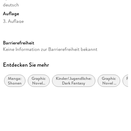
deutsch
Auflage
3. Auflage
Seitenanzahl
178
Barrierefreiheit
Altersempfehlung
Keine Information zur Barrierefreiheit bekannt
von 14 bis 99 Jahren
Reihe
Entdecken Sie mehr
Black Butler
Manga:
Graphic
Kinder/Jugendliche:
Graphic
Fa
Autor/Autorin
Shonen
Novel /
Dark Fantasy
Novel /
D
Yana Toboso
Comic /
Comic /
Manga:
Manga:
Übersetzung
Krimi,
Fantasy,
Ge
Mystery
Esoterik
Alexandra Klepper
und
Thriller
Verlag/Hersteller
Carlsen Verlag GmbH
Originaltitel