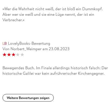
König reist als Sprecher auf unzähligen Designkonferenzen
um die Welt und war »Visual Leader« der Lead Academy.
»Wer die Wahrheit nicht weiß, der ist bloß ein Dummkopf.
Aber wer sie weiß und sie eine Lüge nennt, der ist ein
Verbrecher.«
LovelyBooks-Bewertung
Von Norbert_Weimper
am
23.08.2023
Bewegendes Buch. Im Finale allerdings historisch falsch: Der
historische Galilei war kein aufrührerischer Kirchengegner.
Weitere Bewertungen zeigen