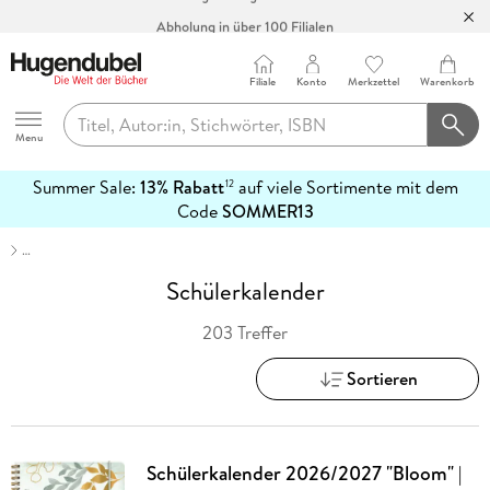
Abholung in über 100 Filialen
Filiale
Konto
Merkzettel
Warenkorb
Hugendubel
Menu
Summer Sale:
13% Rabatt
auf viele Sortimente mit dem
12
mehr
Code
SOMMER13
erfahren
…
Schülerkalender
203 Treffer
Sortieren
Schülerkalender 2026/2027 "Bloom" |