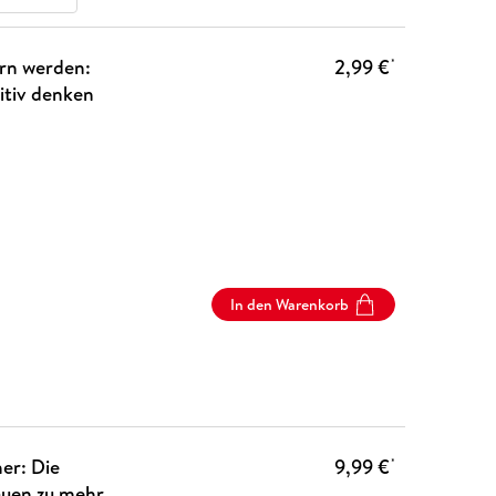
ern werden:
2,99 €
*
itiv denken
In den Warenkorb
er: Die
9,99 €
*
auen zu mehr