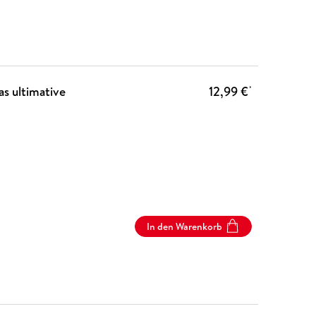
as ultimative
12,99 €
*
In den Warenkorb