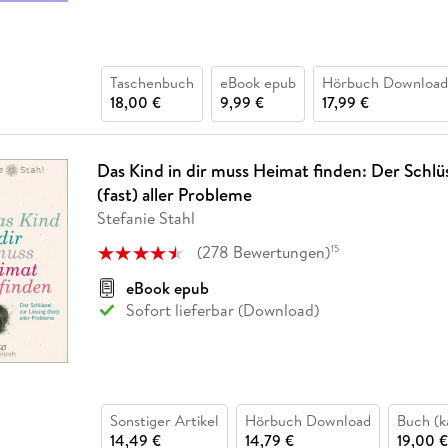
Taschenbuch
eBook epub
Hörbuch Download
18,00 €
9,99 €
17,99 €
Das Kind in dir muss Heimat finden: Der Schlü
(fast) aller Probleme
Stefanie Stahl
(
278
Bewertungen
)
15
eBook epub
Sofort lieferbar (Download)
Sonstiger Artikel
Hörbuch Download
Buch (k
14,49 €
14,79 €
19,00 €