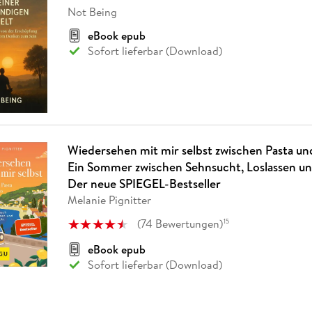
Fremdsprachige Bücher
n Lernhilfen
 Jugendbücher
eiber
Hörbuch Downloads im Bundle
Not Being
cher
 Vergleich
 Puzzlezubehör
Lernen
New Adult
STABILO
Taschenbücher
hilfen
hriller
eBook epub
 Backen
er
lender
Ratgeber
Sofort lieferbar (Download)
op
hriller
Romance
Sachbücher
precher:innen
Science Fiction
Fremdsprachige Bücher
Wiedersehen mit mir selbst zwischen Pasta un
Ein Sommer zwischen Sehnsucht, Loslassen u
Der neue SPIEGEL-Bestseller
Melanie Pignitter
(
74
Bewertungen
)
15
eBook epub
Sofort lieferbar (Download)