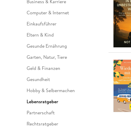
Business & Karriere
Leseempfehlung
eBook Abonnement
Postkarten
Westerman
Kinder- &
Kugelschr
Hörbuchsprecher
Günstige Spielwaren
Wochenkalender
Kinderbü
Romane
Geräte im
Puzzles &
Schule & 
Computer & Internet
Buchtrends auf Social Media
eBooks verschenken
Klett Lern
Krimis & T
Buchkalender
Kochen &
Sachbüch
Sprachka
büchermenschen
Duden Sh
Romane
Einkaufsführer
Krimis & T
Top Autor:innen
Hörspiele
Eltern & Kind
Manga
Top Serien
Hörbuchs
Gesunde Ernährung
Gebrauchtbuch
Garten, Natur, Tiere
Geld & Finanzen
Gesundheit
Hobby & Selbermachen
Lebensratgeber
Partnerschaft
Rechtsratgeber