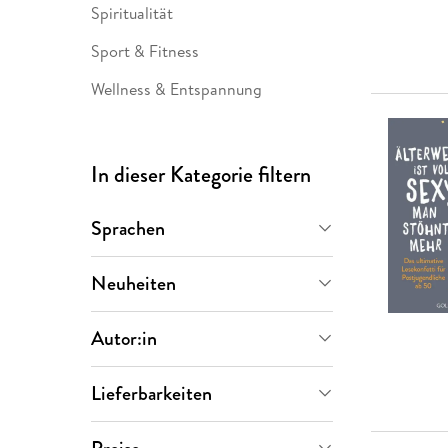
Spiritualität
Sport & Fitness
Wellness & Entspannung
In dieser Kategorie filtern
Sprachen
Deutsch
(
7.848
)
Neuheiten
Demnächst
(
57
)
Autor:in
Letzte 30 Tage
(
44
)
Lieferbarkeiten
Letzte 90 Tage
(
271
)
Sofort verfügbar
(
7.790
)
Simone Janson
(
125
)