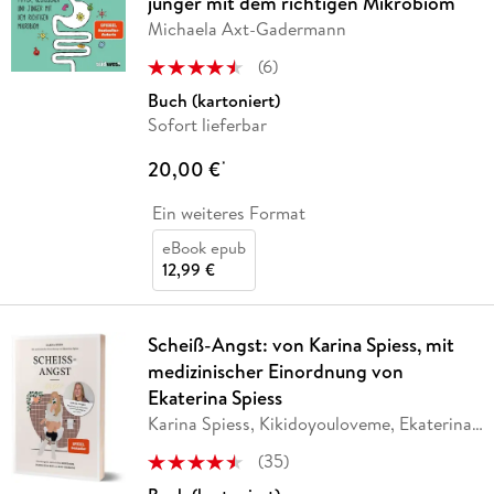
jünger mit dem richtigen Mikrobiom
Michaela Axt-Gadermann
(
6
)
Buch (kartoniert)
Sofort lieferbar
20,00 €
*
Ein weiteres Format
eBook epub
12,99 €
Scheiß-Angst: von Karina Spiess, mit
medizinischer Einordnung von
Ekaterina Spiess
Karina Spiess, Kikidoyouloveme, Ekaterina
Spiess
(
35
)