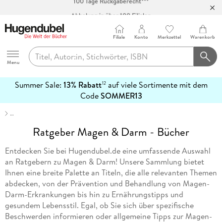
Abholung in über 100 Filialen
Filiale
Konto
Merkzettel
Warenkorb
Hugendubel
Menu
Summer Sale:
13% Rabatt
auf viele Sortimente mit dem
12
mehr
Code
SOMMER13
erfahren
…
Ratgeber Magen & Darm - Bücher
Entdecken Sie bei Hugendubel.de eine umfassende Auswahl
an Ratgebern zu Magen & Darm! Unsere Sammlung bietet
Ihnen eine breite Palette an Titeln, die alle relevanten Themen
abdecken, von der Prävention und Behandlung von Magen-
Darm-Erkrankungen bis hin zu Ernährungstipps und
gesundem Lebensstil. Egal, ob Sie sich über spezifische
Beschwerden informieren oder allgemeine Tipps zur Magen-