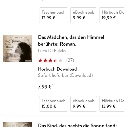
Taschenbuch
eBook epub
Hörbuch Dow
12,99 €
9,99 €
19,99 €
Das Mädchen, das den Himmel
berührte: Roman.
Luca Di Fulvio
(
27
)
Hörbuch Download
Sofort lieferbar (Download)
7,99 €
*
Taschenbuch
eBook epub
Hörbuch Dow
15,00 €
9,99 €
13,99 €
Das Kind, das nachts die Sonne fand: