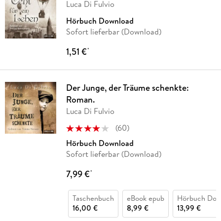
Luca Di Fulvio
Hörbuch Download
Sofort lieferbar (Download)
1,51 €
*
Der Junge, der Träume schenkte:
Roman.
Luca Di Fulvio
(
60
)
Hörbuch Download
Sofort lieferbar (Download)
7,99 €
*
Taschenbuch
eBook epub
Hörbuch Dow
16,00 €
8,99 €
13,99 €