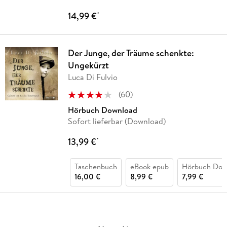
14,99 €
*
Der Junge, der Träume schenkte:
Ungekürzt
Luca Di Fulvio
(
60
)
Hörbuch Download
Sofort lieferbar (Download)
13,99 €
*
Taschenbuch
eBook epub
Hörbuch Dow
16,00 €
8,99 €
7,99 €