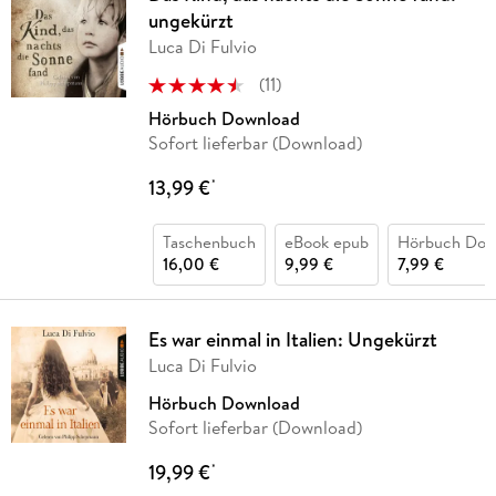
ungekürzt
Luca Di Fulvio
(
11
)
Hörbuch Download
Sofort lieferbar (Download)
13,99 €
*
Taschenbuch
eBook epub
Hörbuch Dow
16,00 €
9,99 €
7,99 €
Es war einmal in Italien: Ungekürzt
Luca Di Fulvio
Hörbuch Download
Sofort lieferbar (Download)
19,99 €
*