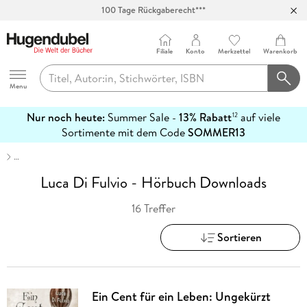
100 Tage Rückgaberecht***
Abholung in über 100 Filialen
Filiale
Konto
Merkzettel
Warenkorb
Hugendubel
Menu
Nur noch heute:
Summer Sale -
13% Rabatt
auf viele
12
mehr
Sortimente mit dem Code
SOMMER13
erfahren
…
Luca Di Fulvio - Hörbuch Downloads
16 Treffer
Sortieren
Ein Cent für ein Leben: Ungekürzt