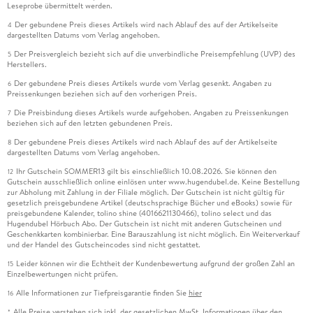
Leseprobe übermittelt werden.
Der gebundene Preis dieses Artikels wird nach Ablauf des auf der Artikelseite
4
dargestellten Datums vom Verlag angehoben.
Der Preisvergleich bezieht sich auf die unverbindliche Preisempfehlung (UVP) des
5
Herstellers.
Der gebundene Preis dieses Artikels wurde vom Verlag gesenkt. Angaben zu
6
Preissenkungen beziehen sich auf den vorherigen Preis.
Die Preisbindung dieses Artikels wurde aufgehoben. Angaben zu Preissenkungen
7
beziehen sich auf den letzten gebundenen Preis.
Der gebundene Preis dieses Artikels wird nach Ablauf des auf der Artikelseite
8
dargestellten Datums vom Verlag angehoben.
Ihr Gutschein SOMMER13 gilt bis einschließlich 10.08.2026. Sie können den
12
Gutschein ausschließlich online einlösen unter www.hugendubel.de. Keine Bestellung
zur Abholung mit Zahlung in der Filiale möglich. Der Gutschein ist nicht gültig für
gesetzlich preisgebundene Artikel (deutschsprachige Bücher und eBooks) sowie für
preisgebundene Kalender, tolino shine (4016621130466), tolino select und das
Hugendubel Hörbuch Abo. Der Gutschein ist nicht mit anderen Gutscheinen und
Geschenkkarten kombinierbar. Eine Barauszahlung ist nicht möglich. Ein Weiterverkauf
und der Handel des Gutscheincodes sind nicht gestattet.
Leider können wir die Echtheit der Kundenbewertung aufgrund der großen Zahl an
15
Einzelbewertungen nicht prüfen.
Alle Informationen zur Tiefpreisgarantie finden Sie
hier
16
Alle Preise verstehen sich inkl. der gesetzlichen MwSt. Informationen über den
*