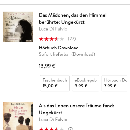
Das Mädchen, das den Himmel
berührte: Ungekürzt
Luca Di Fulvio
(
27
)
Hörbuch Download
Sofort lieferbar (Download)
13,99 €
*
Taschenbuch
eBook epub
Hörbuch Dow
15,00 €
9,99 €
7,99 €
Als das Leben unsere Träume fand:
Ungekürzt
Luca Di Fulvio
(
7
)