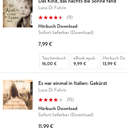
Das Kind, das nachts die Sonne fand
Luca Di Fulvio
(
11
)
Hörbuch Download
Sofort lieferbar (Download)
7,99 €
*
Taschenbuch
eBook epub
Hörbuch Dow
16,00 €
9,99 €
13,99 €
Es war einmal in Italien: Gekürzt
Luca Di Fulvio
(
15
)
Hörbuch Download
Sofort lieferbar (Download)
11,99 €
*