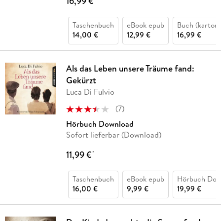
16,99 €
Taschenbuch
eBook epub
Buch (kartoni
14,00 €
12,99 €
16,99 €
Als das Leben unsere Träume fand:
Gekürzt
Luca Di Fulvio
(
7
)
Hörbuch Download
Sofort lieferbar (Download)
11,99 €
*
Taschenbuch
eBook epub
Hörbuch Dow
16,00 €
9,99 €
19,99 €