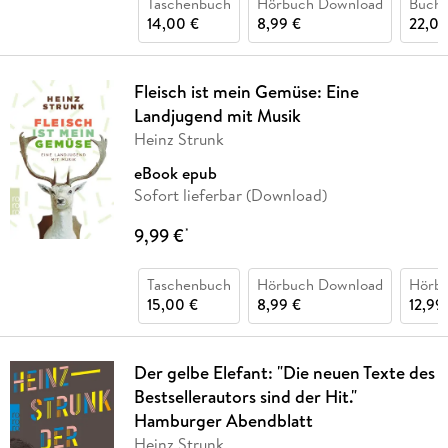
Taschenbuch
Hörbuch Download
Buch 
14,00 €
8,99 €
22,00
Fleisch ist mein Gemüse: Eine
Landjugend mit Musik
Heinz Strunk
eBook epub
Sofort lieferbar (Download)
9,99 €
*
Taschenbuch
Hörbuch Download
Hörb
15,00 €
8,99 €
12,99
Der gelbe Elefant: "Die neuen Texte des
Bestsellerautors sind der Hit."
Hamburger Abendblatt
Heinz Strunk