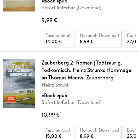
eBook epub
Sofort lieferbar (Download)
9,99 €
*
Taschenbuch
Hörbuch Download
Buch 
14,00 €
8,99 €
22,00
Zauberberg 2: Roman | Todtraurig.
Todkomisch. Heinz Strunks Hommage
an Thomas Manns "Zauberberg"
Heinz Strunk
eBook epub
Sofort lieferbar (Download)
10,99 €
*
Taschenbuch
Hörbuch Download
Buch 
15,00 €
8,99 €
25,00