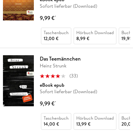
Sofort lieferbar (Download)
9,99 €
*
Taschenbuch
Hörbuch Download
Buch 
12,00 €
8,99 €
19,95
Das Teemännchen
Heinz Strunk
(
33
)
eBook epub
Sofort lieferbar (Download)
9,99 €
*
Taschenbuch
Hörbuch Download
Buch 
14,00 €
13,99 €
20,00