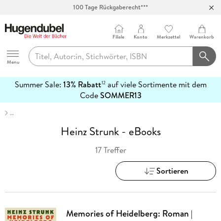
100 Tage Rückgaberecht***
Abholung in über 100 Filialen
Filiale
Konto
Merkzettel
Warenkorb
Hugendubel
Menu
Summer Sale:
13% Rabatt
auf viele Sortimente mit dem
12
mehr
Code
SOMMER13
erfahren
…
Heinz Strunk - eBooks
17 Treffer
Sortieren
Memories of Heidelberg: Roman |