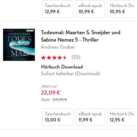
Taschenbuch
eBook epub
Hörbuch Dow
12,99 €
10,99 €
10,95 €
Todesmal: Maarten S. Sneijder und
Sabine Nemez 5 - Thriller
Andreas Gruber
(
53
)
Hörbuch Download
Sofort lieferbar (Download)
Jetzt nur
22,09 €
*
Statt
24,99 €
Taschenbuch
eBook epub
Hörbuch Dow
13,00 €
11,99 €
12,95 €