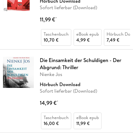
Hörbuch Download
Sofort lieferbar (Download)
11,99 €
*
Taschenbuch
eBook epub
Hörbuch Dow
10,70 €
4,99 €
7,49 €
Die Einsamkeit der Schuldigen - Der
Abgrund: Thriller
Nienke Jos
Hörbuch Download
Sofort lieferbar (Download)
14,99 €
*
Taschenbuch
eBook epub
16,00 €
11,99 €