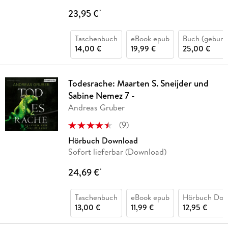
23,95 €
*
Taschenbuch
eBook epub
Buch (gebund
14,00 €
19,99 €
25,00 €
Todesrache: Maarten S. Sneijder und
Sabine Nemez 7 -
Andreas Gruber
(
9
)
Hörbuch Download
Sofort lieferbar (Download)
24,69 €
*
Taschenbuch
eBook epub
Hörbuch Dow
13,00 €
11,99 €
12,95 €