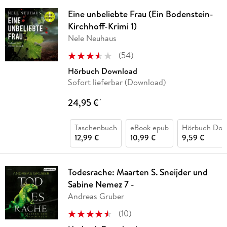
Eine unbeliebte Frau (Ein Bodenstein-
Kirchhoff-Krimi 1)
Nele Neuhaus
(
54
)
Hörbuch Download
Sofort lieferbar (Download)
24,95 €
*
Taschenbuch
eBook epub
Hörbuch Dow
12,99 €
10,99 €
9,59 €
Todesrache: Maarten S. Sneijder und
Sabine Nemez 7 -
Andreas Gruber
(
10
)