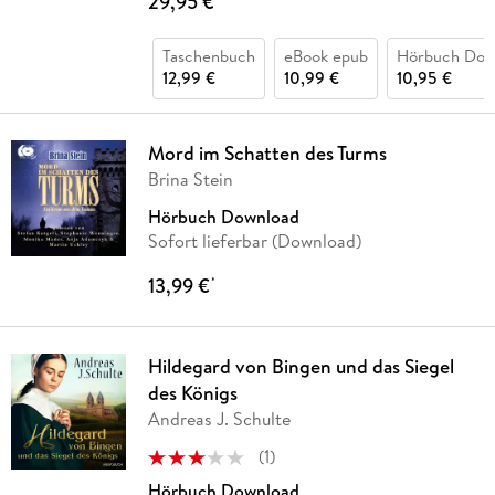
29,95 €
Taschenbuch
eBook epub
Hörbuch Dow
12,99 €
10,99 €
10,95 €
Mord im Schatten des Turms
Brina Stein
Hörbuch Download
Sofort lieferbar (Download)
13,99 €
*
Hildegard von Bingen und das Siegel
des Königs
Andreas J. Schulte
(
1
)
Hörbuch Download