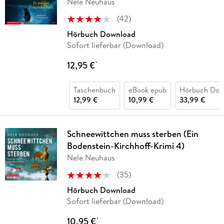
Nele Neuhaus
(
42
)
Hörbuch Download
Sofort lieferbar (Download)
12,95 €
*
Taschenbuch
eBook epub
Hörbuch Dow
12,99 €
10,99 €
33,99 €
Schneewittchen muss sterben (Ein
Bodenstein-Kirchhoff-Krimi 4)
Nele Neuhaus
(
35
)
Hörbuch Download
Sofort lieferbar (Download)
10,95 €
*