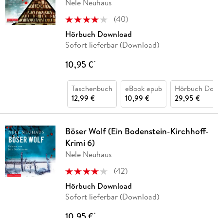
Nele Neuhaus
(
40
)
Hörbuch Download
Sofort lieferbar (Download)
10,95 €
*
Taschenbuch
eBook epub
Hörbuch Dow
12,99 €
10,99 €
29,95 €
Böser Wolf (Ein Bodenstein-Kirchhoff-
Krimi 6)
Nele Neuhaus
(
42
)
Hörbuch Download
Sofort lieferbar (Download)
10,95 €
*