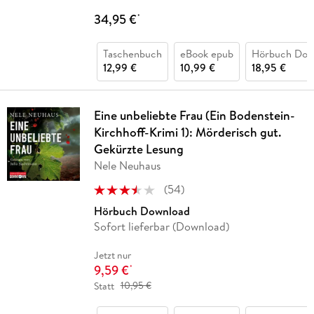
34,95 €
*
Taschenbuch
eBook epub
Hörbuch Dow
12,99 €
10,99 €
18,95 €
Eine unbeliebte Frau (Ein Bodenstein-
Kirchhoff-Krimi 1): Mörderisch gut.
Gekürzte Lesung
Nele Neuhaus
(
54
)
Hörbuch Download
Sofort lieferbar (Download)
Jetzt nur
9,59 €
*
Statt
10,95 €