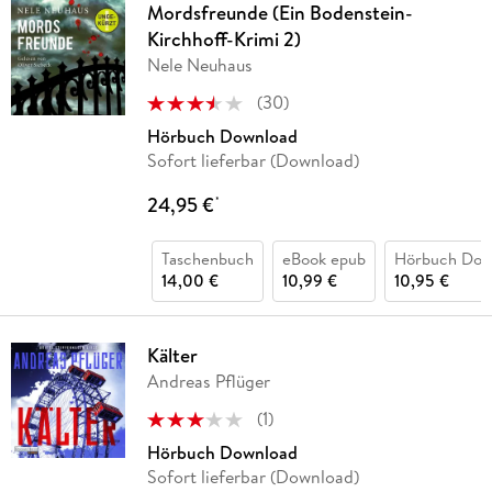
Mordsfreunde (Ein Bodenstein-
Kirchhoff-Krimi 2)
Nele Neuhaus
(
30
)
Hörbuch Download
Sofort lieferbar (Download)
24,95 €
*
Taschenbuch
eBook epub
Hörbuch Dow
14,00 €
10,99 €
10,95 €
Kälter
Andreas Pflüger
(
1
)
Hörbuch Download
Sofort lieferbar (Download)