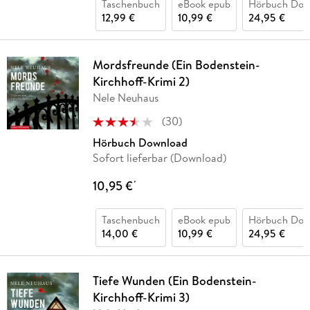
Taschenbuch
eBook epub
Hörbuch Dow
12,99 €
10,99 €
24,95 €
Mordsfreunde (Ein Bodenstein-
Kirchhoff-Krimi 2)
Nele Neuhaus
(
30
)
Hörbuch Download
Sofort lieferbar (Download)
10,95 €
*
Taschenbuch
eBook epub
Hörbuch Dow
14,00 €
10,99 €
24,95 €
Tiefe Wunden (Ein Bodenstein-
Kirchhoff-Krimi 3)