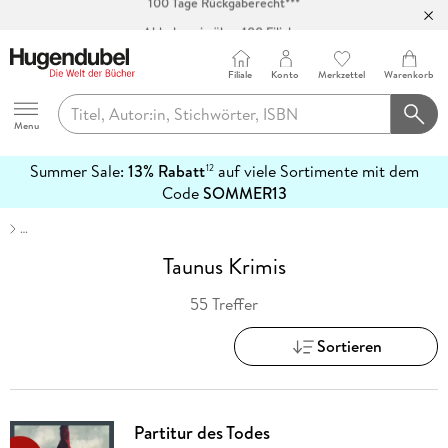
Abholung in über 100 Filialen
Filiale
Konto
Merkzettel
Warenkorb
Hugendubel
Menu
Summer Sale:
13% Rabatt
auf viele Sortimente mit dem
12
mehr
Code
SOMMER13
erfahren
…
Taunus Krimis
55 Treffer
Sortieren
Partitur des Todes