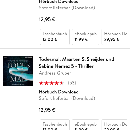
Hörbuch Download
Sofort lieferbar (Download)
12,95 €
*
Taschenbuch
eBook epub
Hörbuch Dow
13,00 €
11,99 €
29,95 €
Todesmal: Maarten S. Sneijder und
Sabine Nemez 5 - Thriller
Andreas Gruber
(
53
)
Hörbuch Download
Sofort lieferbar (Download)
12,95 €
*
Taschenbuch
eBook epub
Hörbuch Dow
13,00 €
11,99 €
22,09 €