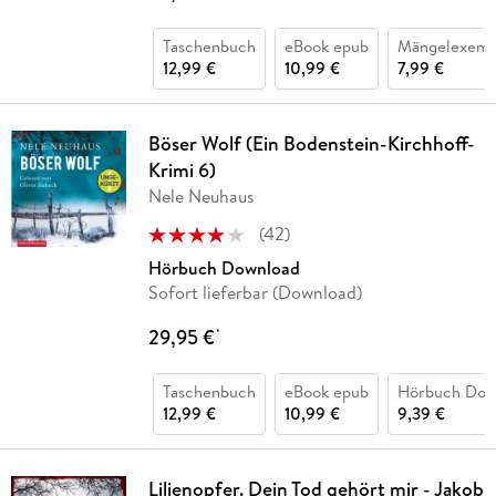
Taschenbuch
eBook epub
Mängelexemp
12,99 €
10,99 €
7,99 €
Böser Wolf (Ein Bodenstein-Kirchhoff-
Krimi 6)
Nele Neuhaus
(
42
)
Hörbuch Download
Sofort lieferbar (Download)
29,95 €
*
Taschenbuch
eBook epub
Hörbuch Dow
12,99 €
10,99 €
9,39 €
Lilienopfer. Dein Tod gehört mir - Jakob