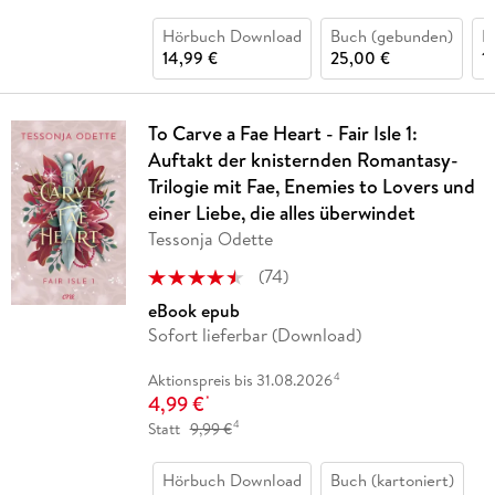
Hörbuch Download
Buch (gebunden)
B
14,99 €
25,00 €
1
To Carve a Fae Heart - Fair Isle 1:
Auftakt der knisternden Romantasy-
Trilogie mit Fae, Enemies to Lovers und
einer Liebe, die alles überwindet
Tessonja Odette
(
74
)
eBook epub
Sofort lieferbar (Download)
4
Aktionspreis bis 31.08.2026
4,99 €
*
4
Statt
9,99 €
Hörbuch Download
Buch (kartoniert)