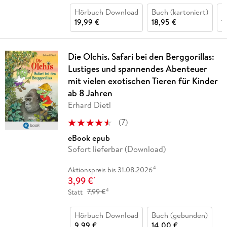
Hörbuch Download
Buch (kartoniert)
H
19,99 €
18,95 €
1
Die Olchis. Safari bei den Berggorillas:
Lustiges und spannendes Abenteuer
mit vielen exotischen Tieren für Kinder
ab 8 Jahren
Erhard Dietl
(
7
)
eBook epub
Sofort lieferbar (Download)
4
Aktionspreis bis 31.08.2026
3,99 €
*
4
Statt
7,99 €
Hörbuch Download
Buch (gebunden)
9,99 €
14,00 €