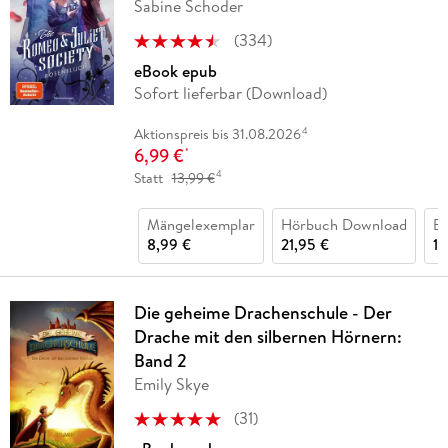
Sabine Schoder
(
334
)
eBook epub
Sofort lieferbar (Download)
4
Aktionspreis bis 31.08.2026
6,99 €
*
4
Statt
13,99 €
Mängelexemplar
Hörbuch Download
Bu
8,99 €
21,95 €
16
Die geheime Drachenschule - Der
Drache mit den silbernen Hörnern:
Band 2
Emily Skye
(
31
)