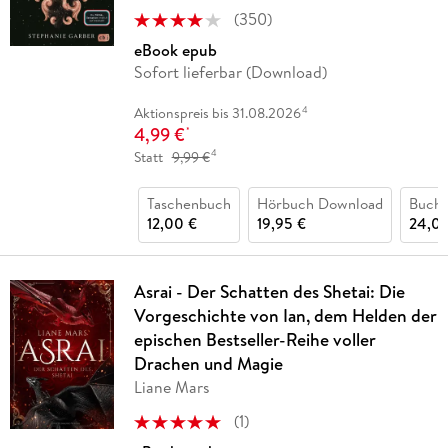
(
350
)
eBook epub
Sofort lieferbar (Download)
4
Aktionspreis bis 31.08.2026
4,99 €
*
4
Statt
9,99 €
Taschenbuch
Hörbuch Download
Buch 
12,00 €
19,95 €
24,00
Asrai - Der Schatten des Shetai: Die
Vorgeschichte von Ian, dem Helden der
epischen Bestseller-Reihe voller
Drachen und Magie
Liane Mars
(
1
)