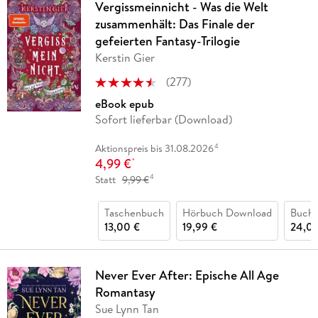
Vergissmeinnicht - Was die Welt
zusammenhält: Das Finale der
gefeierten Fantasy-Trilogie
Kerstin Gier
(
277
)
eBook epub
Sofort lieferbar (Download)
4
Aktionspreis bis 31.08.2026
4,99 €
*
4
Statt
9,99 €
Taschenbuch
Hörbuch Download
Buch 
13,00 €
19,99 €
24,00
Never Ever After: Epische All Age
Romantasy
Sue Lynn Tan