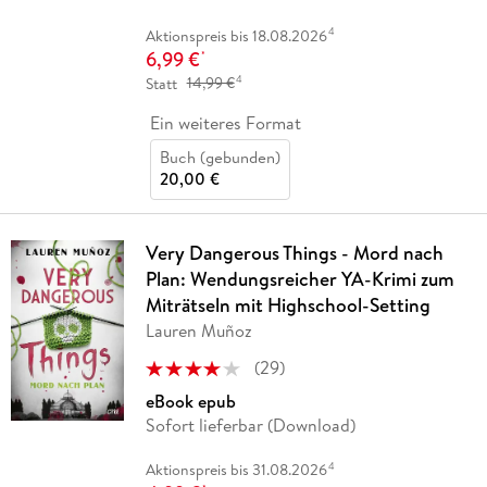
4
Aktionspreis bis 18.08.2026
6,99 €
*
4
Statt
14,99 €
Ein weiteres Format
Buch (gebunden)
20,00 €
Very Dangerous Things - Mord nach
Plan: Wendungsreicher YA-Krimi zum
Miträtseln mit Highschool-Setting
Lauren Muñoz
(
29
)
eBook epub
Sofort lieferbar (Download)
4
Aktionspreis bis 31.08.2026