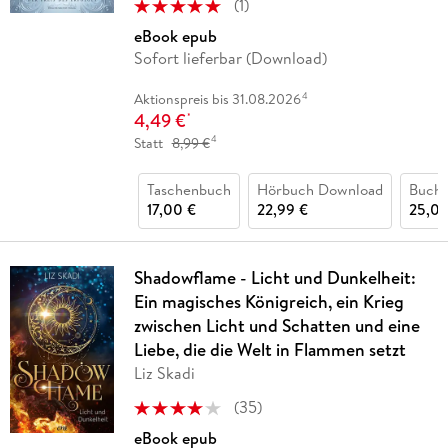
(
1
)
eBook epub
Sofort lieferbar (Download)
4
Aktionspreis bis 31.08.2026
4,49 €
*
4
Statt
8,99 €
Taschenbuch
Hörbuch Download
Buch 
17,00 €
22,99 €
25,00
Shadowflame - Licht und Dunkelheit:
Ein magisches Königreich, ein Krieg
zwischen Licht und Schatten und eine
Liebe, die die Welt in Flammen setzt
Liz Skadi
(
35
)
eBook epub