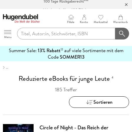
Abholung in über 100 Filialen
Filiale
Konto
Merkzettel
Warenkorb
Hugendubel
Menu
Summer Sale:
13% Rabatt
auf viele Sortimente mit dem
12
mehr
Code
SOMMER13
erfahren
…
Reduzierte eBooks für junge Leute
4
185 Treffer
Sortieren
Circle of Night - Das Reich der