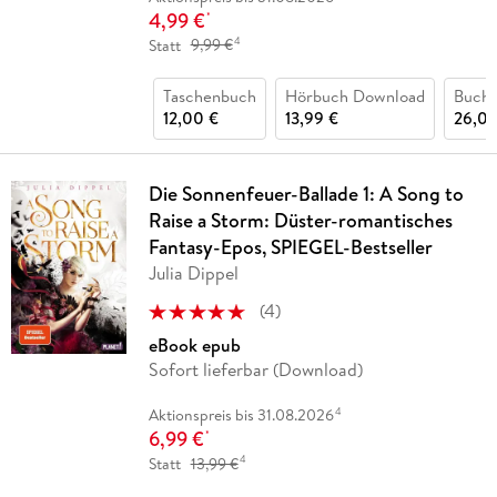
4,99 €
*
4
Statt
9,99 €
Taschenbuch
Hörbuch Download
Buch 
12,00 €
13,99 €
26,00
Die Sonnenfeuer-Ballade 1: A Song to
Raise a Storm: Düster-romantisches
Fantasy-Epos, SPIEGEL-Bestseller
Julia Dippel
(
4
)
eBook epub
Sofort lieferbar (Download)
4
Aktionspreis bis 31.08.2026
6,99 €
*
4
Statt
13,99 €