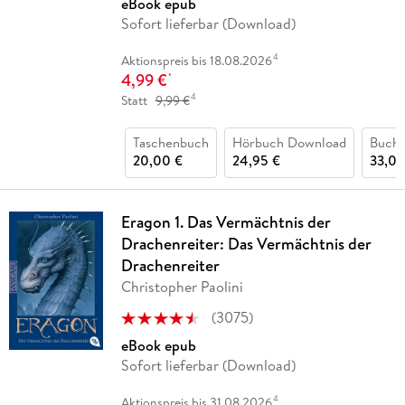
eBook epub
Sofort lieferbar (Download)
4
Aktionspreis bis 18.08.2026
4,99 €
*
4
Statt
9,99 €
Taschenbuch
Hörbuch Download
Buch 
20,00 €
24,95 €
33,00
Eragon 1. Das Vermächtnis der
Drachenreiter: Das Vermächtnis der
Drachenreiter
Christopher Paolini
(
3075
)
eBook epub
Sofort lieferbar (Download)
4
Aktionspreis bis 31.08.2026