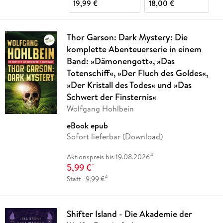
19,99 €
18,00 €
Thor Garson: Dark Mystery: Die
komplette Abenteuerserie in einem
Band: »Dämonengott«, »Das
Totenschiff«, »Der Fluch des Goldes«,
»Der Kristall des Todes« und »Das
Schwert der Finsternis«
Wolfgang Hohlbein
eBook epub
Sofort lieferbar (Download)
4
Aktionspreis bis 19.08.2026
5,99 €
*
4
Statt
9,99 €
Shifter Island - Die Akademie der