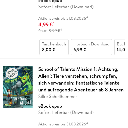
eBook epub
Sofort lieferbar (Download)
4
Aktionspreis bis 31.08.2026
4,99 €
*
4
Statt
9,99 €
Taschenbuch
Hörbuch Download
Buch 
8,00 €
6,99 €
14,00
School of Talents Mission 1: Achtung,
Alien!: Tiere verstehen, schrumpfen,
sich verwandeln: Fantastische Talente
und aufregende Abenteuer ab 8 Jahren
Silke Schellhammer
eBook epub
Sofort lieferbar (Download)
4
Aktionspreis bis 31.08.2026