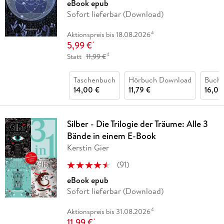
eBook epub
Sofort lieferbar (Download)
4
Aktionspreis bis 18.08.2026
5,99 €
*
4
Statt
11,99 €
Taschenbuch
Hörbuch Download
Buch 
14,00 €
11,79 €
16,00
Silber - Die Trilogie der Träume: Alle 3
Bände in einem E-Book
Kerstin Gier
(
91
)
eBook epub
Sofort lieferbar (Download)
4
Aktionspreis bis 31.08.2026
11,99 €
*