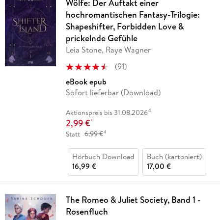
Wölfe: Der Auftakt einer
hochromantischen Fantasy-Trilogie:
Shapeshifter, Forbidden Love &
prickelnde Gefühle
Leia Stone, Raye Wagner
(
91
)
eBook epub
Sofort lieferbar (Download)
4
Aktionspreis bis 31.08.2026
2,99 €
*
4
Statt
6,99 €
Hörbuch Download
Buch (kartoniert)
16,99 €
17,00 €
The Romeo & Juliet Society, Band 1 -
Rosenfluch