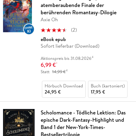
atemberaubende Finale der
berührenden Romantasy-Dilogie
Axie Oh
(
2
)
eBook epub
Sofort lieferbar (Download)
4
Aktionspreis bis 31.08.2026
6,99 €
*
4
Statt
14,99 €
Hörbuch Download
Buch (kartoniert)
24,95 €
17,95 €
Scholomance - Tödliche Lektion: Das
epische Dark-Fantasy-Highlight und
Band 1 der New-York-Times-
Bestsellertrilogie