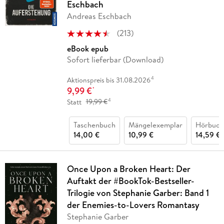
Eschbach
Andreas Eschbach
(
213
)
eBook epub
Sofort lieferbar (Download)
4
Aktionspreis bis 31.08.2026
9,99 €
*
4
Statt
19,99 €
Taschenbuch
Mängelexemplar
Hörbuch
14,00 €
10,99 €
14,59 €
Once Upon a Broken Heart: Der
Auftakt der #BookTok-Bestseller-
Trilogie von Stephanie Garber: Band 1
der Enemies-to-Lovers Romantasy
Stephanie Garber