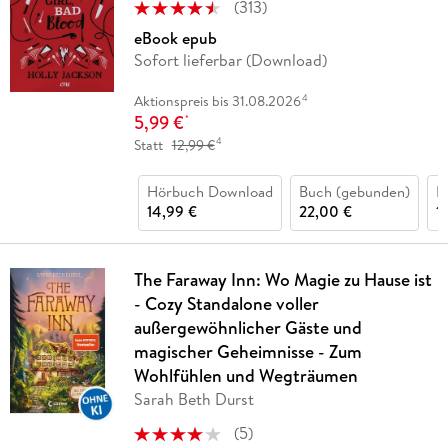
(
313
)
eBook epub
Sofort lieferbar (Download)
4
Aktionspreis bis 31.08.2026
5,99 €
*
4
Statt
12,99 €
Hörbuch Download
Buch (gebunden)
B
14,99 €
22,00 €
1
The Faraway Inn: Wo Magie zu Hause ist
- Cozy Standalone voller
außergewöhnlicher Gäste und
magischer Geheimnisse - Zum
Wohlfühlen und Wegträumen
Sarah Beth Durst
(
5
)