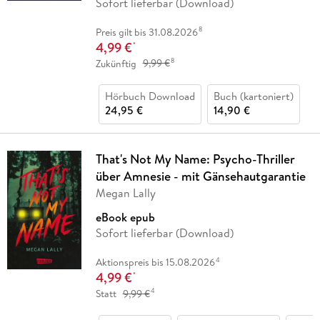
Sofort lieferbar (Download)
8
Preis gilt bis 31.08.2026
4,99 €
*
8
Zukünftig
9,99 €
Hörbuch Download
Buch (kartoniert)
24,95 €
14,90 €
That's Not My Name: Psycho-Thriller
über Amnesie - mit Gänsehautgarantie
Megan Lally
eBook epub
Sofort lieferbar (Download)
4
Aktionspreis bis 15.08.2026
4,99 €
*
4
Statt
9,99 €