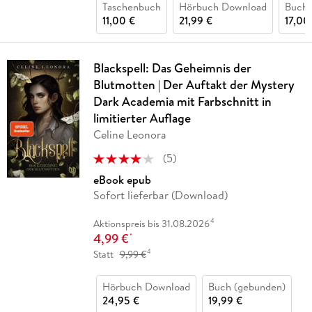
Taschenbuch
Hörbuch Download
Buch 
11,00 €
21,99 €
17,00
Blackspell: Das Geheimnis der
Blutmotten | Der Auftakt der Mystery
Dark Academia mit Farbschnitt in
limitierter Auflage
Celine Leonora
(
5
)
eBook epub
Sofort lieferbar (Download)
4
Aktionspreis bis 31.08.2026
4,99 €
*
4
Statt
9,99 €
Hörbuch Download
Buch (gebunden)
24,95 €
19,99 €