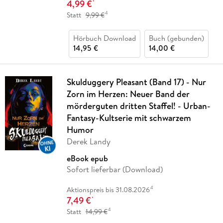
4,99 €
*
4
Statt
9,99 €
Hörbuch Download
Buch (gebunden)
14,95 €
14,00 €
Skulduggery Pleasant (Band 17) - Nur
Zorn im Herzen: Neuer Band der
mörderguten dritten Staffel! - Urban-
Fantasy-Kultserie mit schwarzem
Humor
Derek Landy
eBook epub
Sofort lieferbar (Download)
4
Aktionspreis bis 31.08.2026
7,49 €
*
4
Statt
14,99 €