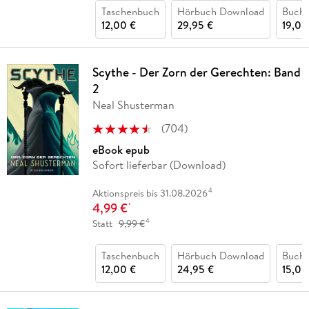
Taschenbuch
Hörbuch Download
Buch 
12,00 €
29,95 €
19,00
Scythe - Der Zorn der Gerechten: Band
2
Neal Shusterman
(
704
)
eBook epub
Sofort lieferbar (Download)
4
Aktionspreis bis 31.08.2026
4,99 €
*
4
Statt
9,99 €
Taschenbuch
Hörbuch Download
Buch 
12,00 €
24,95 €
15,00