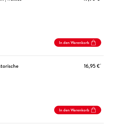
In den Warenkorb
storische
16,95 €
*
In den Warenkorb