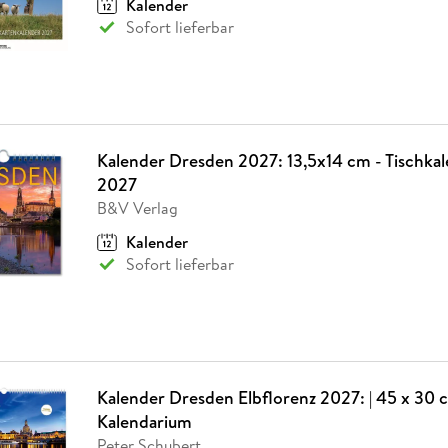
Kalender
Fremdsprachige Bücher
n Lernhilfen
 Jugendbücher
eiber
Hörbuch Downloads im Bundle
cher
 Vergleich
 Puzzlezubehör
Lernen
New Adult
STABILO
Sofort lieferbar
Taschenbücher
hilfen
hriller
 Backen
er
lender
Ratgeber
op
hriller
Romance
Sachbücher
precher:innen
Science Fiction
Kalender Dresden 2027: 13,5x14 cm - Tischka
Fremdsprachige Bücher
2027
B&V Verlag
Kalender
Sofort lieferbar
Kalender Dresden Elbflorenz 2027: | 45 x 30 c
Kalendarium
Peter Schubert