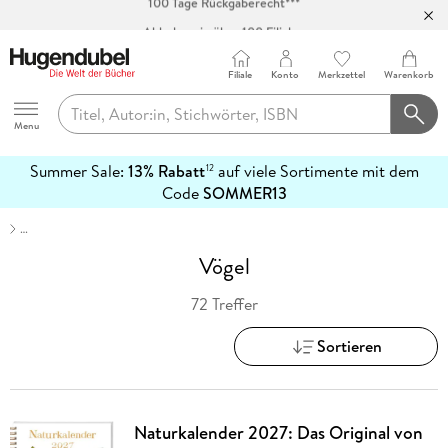
Abholung in über 100 Filialen
Filiale
Konto
Merkzettel
Warenkorb
Hugendubel
Menu
Summer Sale:
13% Rabatt
auf viele Sortimente mit dem
12
mehr
Code
SOMMER13
erfahren
…
Vögel
72 Treffer
Sortieren
Naturkalender 2027: Das Original von