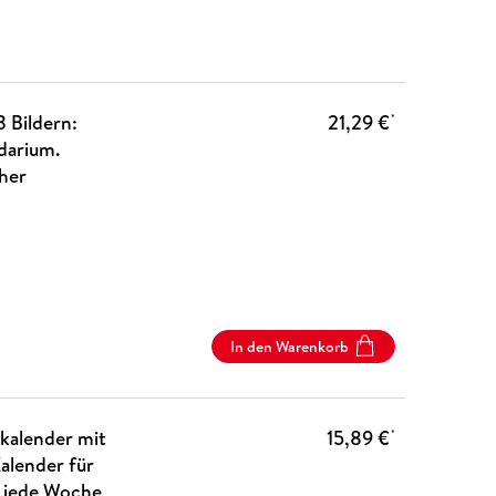
 Bildern:
21,29 €
*
darium.
cher
In den Warenkorb
kalender mit
15,89 €
*
alender für
, jede Woche