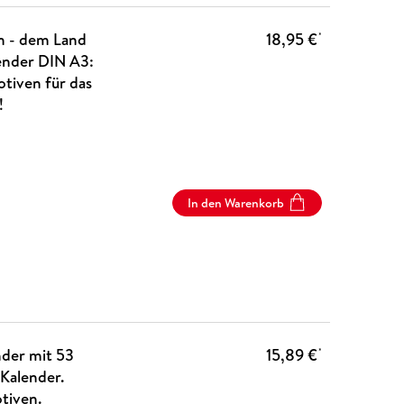
en - dem Land
18,95 €
*
ender DIN A3:
tiven für das
!
In den Warenkorb
der mit 53
15,89 €
*
Kalender.
tiven.