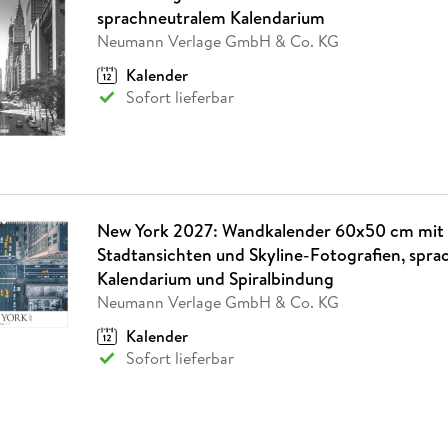
Fremdsprachige Bücher
n Lernhilfen
 Jugendbücher
eiber
Hörbuch Downloads im Bundle
sprachneutralem Kalendarium
cher
 Vergleich
 Puzzlezubehör
Lernen
New Adult
STABILO
Taschenbücher
Neumann Verlage GmbH & Co. KG
hilfen
hriller
 Backen
er
lender
Ratgeber
Kalender
op
hriller
Romance
Sofort lieferbar
Sachbücher
precher:innen
Science Fiction
Fremdsprachige Bücher
New York 2027: Wandkalender 60x50 cm mit
Stadtansichten und Skyline-Fotografien, spr
Kalendarium und Spiralbindung
Neumann Verlage GmbH & Co. KG
Kalender
Sofort lieferbar