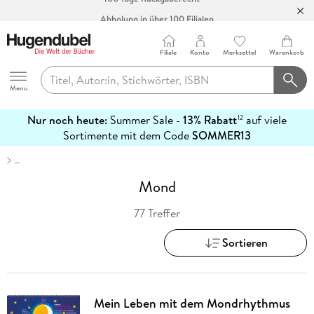
Abholung in über 100 Filialen
Filiale
Konto
Merkzettel
Warenkorb
Hugendubel
Menu
Nur noch heute:
Summer Sale -
13% Rabatt
auf viele
12
mehr
Sortimente mit dem Code
SOMMER13
erfahren
…
Mond
77 Treffer
Sortieren
Mein Leben mit dem Mondrhythmus