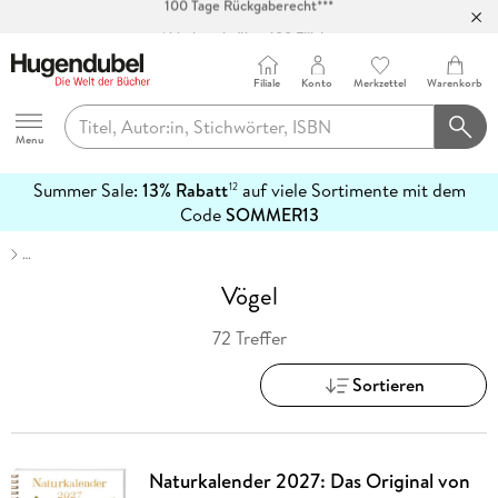
Abholung in über 100 Filialen
Filiale
Konto
Merkzettel
Warenkorb
Hugendubel
Menu
Summer Sale:
13% Rabatt
auf viele Sortimente mit dem
12
mehr
Code
SOMMER13
erfahren
…
Vögel
72 Treffer
Sortieren
Naturkalender 2027: Das Original von