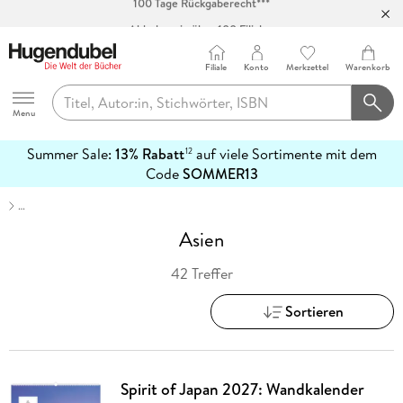
Abholung in über 100 Filialen
Filiale
Konto
Merkzettel
Warenkorb
Hugendubel
Menu
Summer Sale:
13% Rabatt
auf viele Sortimente mit dem
12
mehr
Code
SOMMER13
erfahren
…
Asien
42 Treffer
Sortieren
Spirit of Japan 2027: Wandkalender