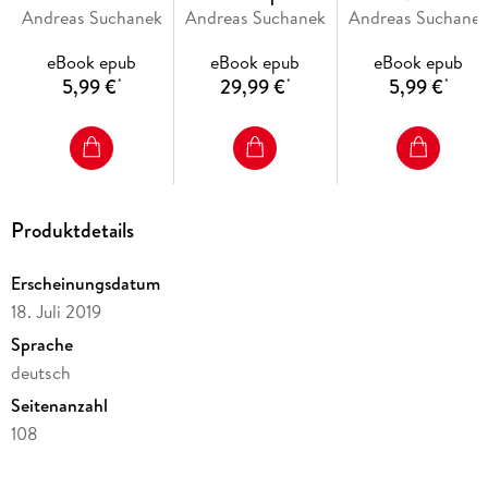
Andreas Suchanek
des Weges
Andreas Suchanek
Schattenchronik
Andreas Suchane
Flamme
Das Erbe der Macht erscheint monatlich als E-Book und alle
eBook epub
eBook epub
eBook epub
drei Monate als Hardcover-Sammelband.
5,99 €
29,99 €
5,99 €
*
*
*
Produktdetails
Erscheinungsdatum
18. Juli 2019
Sprache
deutsch
Seitenanzahl
108
Dateigröße