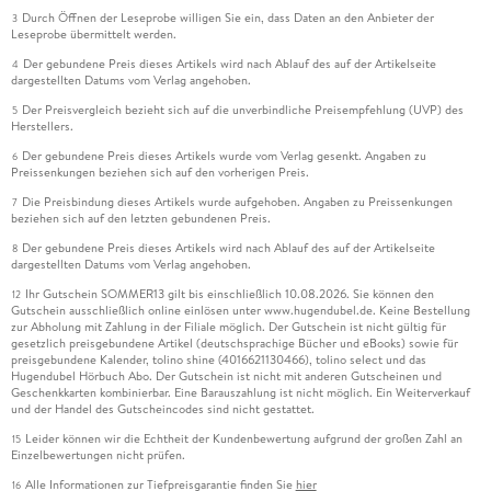
Durch Öffnen der Leseprobe willigen Sie ein, dass Daten an den Anbieter der
3
Leseprobe übermittelt werden.
Der gebundene Preis dieses Artikels wird nach Ablauf des auf der Artikelseite
4
dargestellten Datums vom Verlag angehoben.
Der Preisvergleich bezieht sich auf die unverbindliche Preisempfehlung (UVP) des
5
Herstellers.
Der gebundene Preis dieses Artikels wurde vom Verlag gesenkt. Angaben zu
6
Preissenkungen beziehen sich auf den vorherigen Preis.
Die Preisbindung dieses Artikels wurde aufgehoben. Angaben zu Preissenkungen
7
beziehen sich auf den letzten gebundenen Preis.
Der gebundene Preis dieses Artikels wird nach Ablauf des auf der Artikelseite
8
dargestellten Datums vom Verlag angehoben.
Ihr Gutschein SOMMER13 gilt bis einschließlich 10.08.2026. Sie können den
12
Gutschein ausschließlich online einlösen unter www.hugendubel.de. Keine Bestellung
zur Abholung mit Zahlung in der Filiale möglich. Der Gutschein ist nicht gültig für
gesetzlich preisgebundene Artikel (deutschsprachige Bücher und eBooks) sowie für
preisgebundene Kalender, tolino shine (4016621130466), tolino select und das
Hugendubel Hörbuch Abo. Der Gutschein ist nicht mit anderen Gutscheinen und
Geschenkkarten kombinierbar. Eine Barauszahlung ist nicht möglich. Ein Weiterverkauf
und der Handel des Gutscheincodes sind nicht gestattet.
Leider können wir die Echtheit der Kundenbewertung aufgrund der großen Zahl an
15
Einzelbewertungen nicht prüfen.
Alle Informationen zur Tiefpreisgarantie finden Sie
hier
16