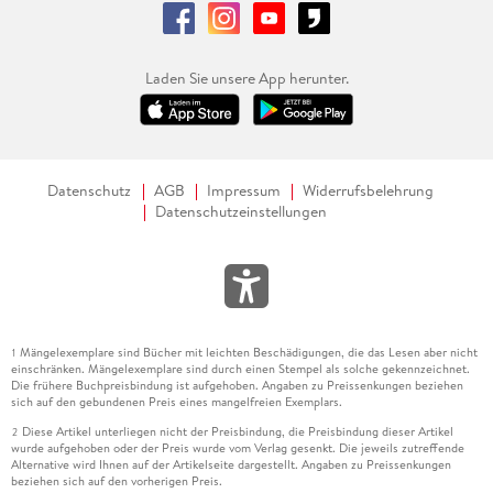
Laden Sie unsere App herunter.
Datenschutz
AGB
Impressum
Widerrufsbelehrung
Datenschutzeinstellungen
Mängelexemplare sind Bücher mit leichten Beschädigungen, die das Lesen aber nicht
1
einschränken. Mängelexemplare sind durch einen Stempel als solche gekennzeichnet.
Die frühere Buchpreisbindung ist aufgehoben. Angaben zu Preissenkungen beziehen
sich auf den gebundenen Preis eines mangelfreien Exemplars.
Diese Artikel unterliegen nicht der Preisbindung, die Preisbindung dieser Artikel
2
wurde aufgehoben oder der Preis wurde vom Verlag gesenkt. Die jeweils zutreffende
Alternative wird Ihnen auf der Artikelseite dargestellt. Angaben zu Preissenkungen
beziehen sich auf den vorherigen Preis.