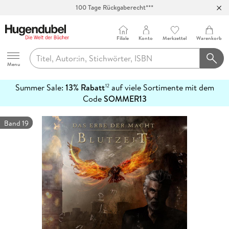
Abholung in über 100 Filialen
Filiale
Konto
Merkzettel
Warenkorb
Hugendubel
Menu
Summer Sale:
13% Rabatt
auf viele Sortimente mit dem
12
mehr
Code
SOMMER13
erfahren
Band 19