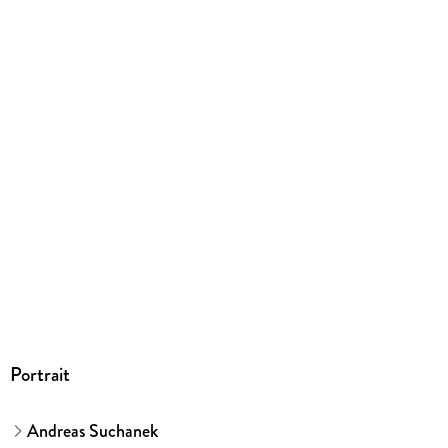
Ja
Produktart
EBOOK
Dateiformat
EPUB
ISBN
9783958343634
Portrait
Andreas Suchanek