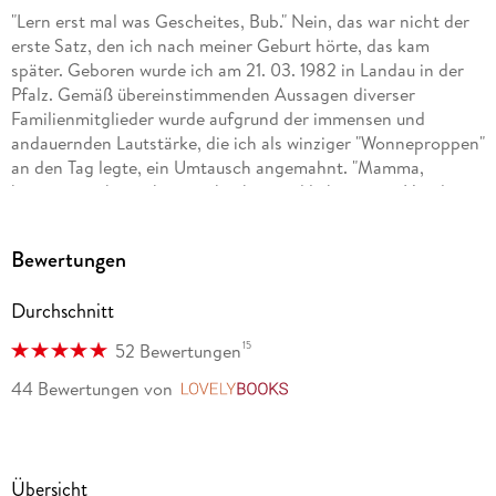
"Lern erst mal was Gescheites, Bub." Nein, das war nicht der
erste Satz, den ich nach meiner Geburt hörte, das kam
später. Geboren wurde ich am 21. 03. 1982 in Landau in der
Pfalz. Gemäß übereinstimmenden Aussagen diverser
Familienmitglieder wurde aufgrund der immensen und
andauernden Lautstärke, die ich als winziger "Wonneproppen"
an den Tag legte, ein Umtausch angemahnt. "Mamma,
können wir ihn nicht zurückgeben und lieber einen Hund
nehmen?" Glücklicherweise galt hier: Vom Umtausch
ausgeschlossen. Es folgt also eine glückliche Kindheit und
Bewertungen
turbulente Jugend. Natürlich verrate ich hier keine weiteren
Details, das würde zum einen den Spannungsbogen
Durchschnitt
kaputtmachen, zum anderen bleibt dann nichts mehr für
meine Memoiren übrig.
15
52 Bewertungen
. . . Mehr findet ihr im Web.
44 Bewertungen
von
LovelyBooks
Eine Übersicht:
"Das Erbe der Macht" (Urban-Fantasy, eigene Serie)
Übersicht