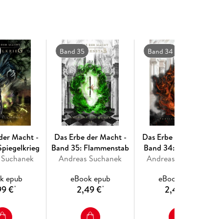
Band 35
Band 34
der Macht -
Das Erbe der Macht -
Das Erbe der Macht -
Spiegelkrieg
Band 35: Flammenstab
Band 34: Sigilmacht
 Suchanek
Andreas Suchanek
Andreas Suchanek
k epub
eBook epub
eBook epub
99 €
2,49 €
2,49 €
*
*
*