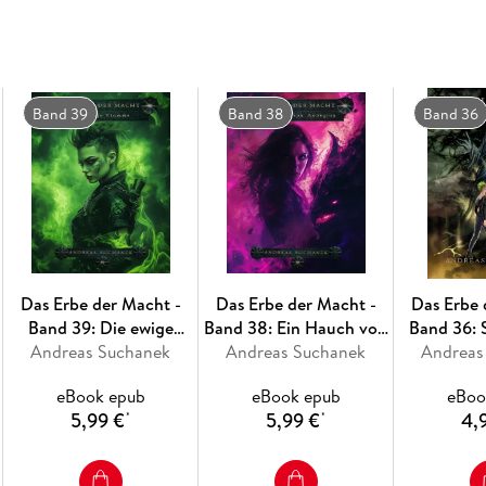
Band 39
Band 38
Band 36
Das Erbe der Macht -
Das Erbe der Macht -
Das Erbe 
Band 39: Die ewige
Band 38: Ein Hauch von
Band 36: 
Andreas Suchanek
Flamme
Andreas Suchanek
Anbeginn
Andreas
eBook epub
eBook epub
eBoo
5,99 €
5,99 €
4,
*
*