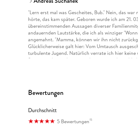
Andreas Suchanek
"Lern erst mal was Gescheites, Bub." Nein, das war 
hörte, das kam später. Geboren wurde ich am 21. 03
übereinstimmenden Aussagen diverser Familienmit
andauernden Lautstärke, die ich als winziger "Won
angemahnt. "Mamma, können wir ihn nicht zurückg
Glücklicherweise galt hier: Vom Umtausch ausgeschl
turbulente Jugend. Natürlich verrate ich hier keine
Spannungsbogen kaputtmachen, zum anderen bleibt
. . . Mehr findet ihr im Web.
Eine Übersicht:
Bewertungen
"Das Erbe der Macht" (Urban-Fantasy, eigene Serie
Durchschnitt
"Heliosphere 2265" (Space Opera, eigene Serie)
15
5 Bewertungen
"Ein MORDs-Team" (Jugendkrimi, eigene Serie)