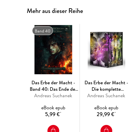
Mehr aus dieser Reihe
Band 40
Das Erbe der Macht -
Das Erbe der Macht -
Band 40: Das Ende des
Die komplette
Andreas Suchanek
Weges
Andreas Suchanek
Schattenchronik
eBook epub
eBook epub
5,99 €
29,99 €
*
*