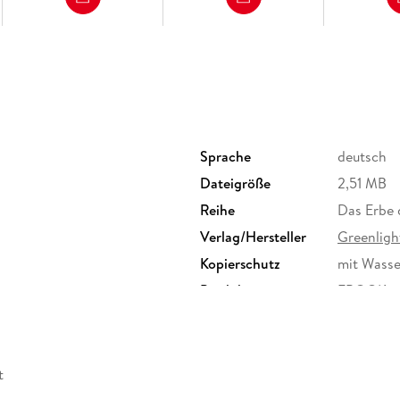
Sprache
deutsch
Dateigröße
2,51 MB
Reihe
Das Erbe 
Verlag/Hersteller
Greenligh
Kopierschutz
mit Wasse
Produktart
EBOOK
ISBN
9783958
t