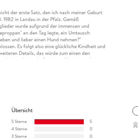
nicht der erste Satz, den ich nach meiner Geburt
. 1982 in Landau in der Pfalz. Gemäß
glieder wurde aufgrund der immensen und
neproppen" an den Tag legte, ein Umtausch
eben und lieber einen Hund nehmen?"
ossen. Es folgt also eine glückliche Kindheit und
 weiteren Details, das würde zum einen den
 dann nichts mehr für meine Memoiren übrig.
)
Übersicht
5 Sterne
5
4 Sterne
0
3 Sterne
0