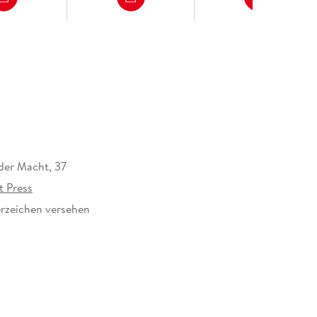
der Macht, 37
t Press
rzeichen versehen
344983