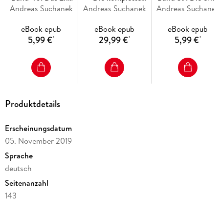
Andreas Suchanek
des Weges
Andreas Suchanek
Schattenchronik
Andreas Suchane
Flamme
eBook epub
eBook epub
eBook epub
Das Erbe der Macht erscheint monatlich als E-Book und alle
5,99 €
29,99 €
5,99 €
*
*
*
drei Monate als Hardcover-Sammelband.
Produktdetails
Erscheinungsdatum
05. November 2019
Sprache
deutsch
Seitenanzahl
143
Dateigröße