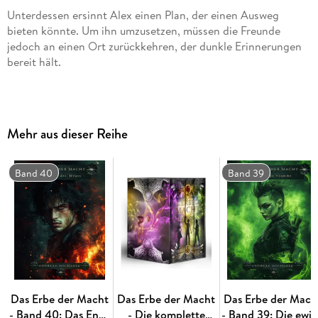
Unterdessen ersinnt Alex einen Plan, der einen Ausweg
bieten könnte. Um ihn umzusetzen, müssen die Freunde
jedoch an einen Ort zurückkehren, der dunkle Erinnerungen
Mehr aus dieser Reihe
. . . Nominiert für den Deutschen Phantastik Preis 2019 in
Band 40
Band 39
. . . Silber- und Bronze-Gewinner beim Lovelybooks Lesepreis
Das Erbe der Macht
Das Erbe der Macht
Das Erbe der Mach
- Band 40: Das Ende
- Die komplette
- Band 39: Die ewi