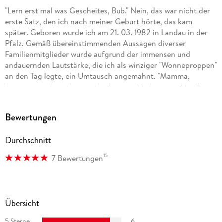
"Lern erst mal was Gescheites, Bub." Nein, das war nicht der
erste Satz, den ich nach meiner Geburt hörte, das kam
später. Geboren wurde ich am 21. 03. 1982 in Landau in der
Pfalz. Gemäß übereinstimmenden Aussagen diverser
Familienmitglieder wurde aufgrund der immensen und
andauernden Lautstärke, die ich als winziger "Wonneproppen"
an den Tag legte, ein Umtausch angemahnt. "Mamma,
können wir ihn nicht zurückgeben und lieber einen Hund
nehmen?" Glücklicherweise galt hier: Vom Umtausch
ausgeschlossen. Es folgt also eine glückliche Kindheit und
Bewertungen
turbulente Jugend. Natürlich verrate ich hier keine weiteren
Details, das würde zum einen den Spannungsbogen
Durchschnitt
kaputtmachen, zum anderen bleibt dann nichts mehr für
meine Memoiren übrig.
15
7 Bewertungen
. . . Mehr findet ihr im Web.
Eine Übersicht:
Übersicht
"Das Erbe der Macht" (Urban-Fantasy, eigene Serie)
5 Sterne
6