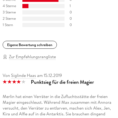
4 Sterne
1
"Heliosphere 2265" (Space Opera, eigene Serie)
3 Sterne
0
2 Sterne
0
"Ein MORDs-Team" (Jugendkrimi, eigene Serie)
1 Stern
0
"Maddrax - Die dunkle Zukunft der Erde" (Dystopische Sci-Fi,
Co-Autor)
Eigene Bewertung schreiben
"Professor Zamorra - Der Meister des Übersinnlichen" (Urban
Fantasy, Co-Autor)
Zur Empfehlungsrangliste
"Perry Rhodan-Stardust, Band 8, Anthurs Ernte" (Space
Opera, Co-Autor)
Von
Siglinde Haas
am
15.12.2019
Punktsieg für die freien Magier
Merlin hat einen Verräter in die Zufluchtsstätte der freien
Magier eingeschleust. Während Max zusammen mit Annora
versucht, den Verräter zu entlarven, machen sich Alex, Jen,
Kira und Alfie auf in die Antarktis. Sie brauchen dingend