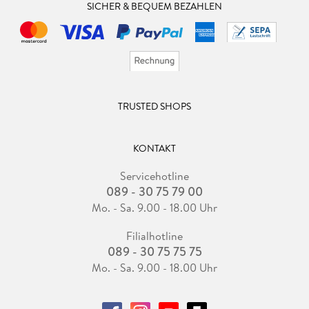
SICHER & BEQUEM BEZAHLEN
Fazit: Max auf der Suche nach dem Verräter, Alex und Jen auf
der Suche nach einer Lösung um das Castillo zu schützen.
Super spannende Fortsetzung. 5 Sterne.
TRUSTED SHOPS
KONTAKT
Servicehotline
089 - 30 75 79 00
Mo. - Sa. 9.00 - 18.00 Uhr
Filialhotline
089 - 30 75 75 75
Mo. - Sa. 9.00 - 18.00 Uhr