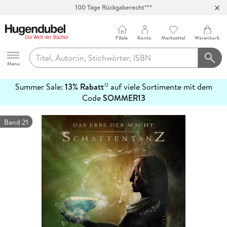
100 Tage Rückgaberecht***
Abholung in über 100 Filialen
Filiale
Konto
Merkzettel
Warenkorb
Hugendubel
Menu
Summer Sale:
13% Rabatt
auf viele Sortimente mit dem
12
mehr
Code
SOMMER13
erfahren
Band 21