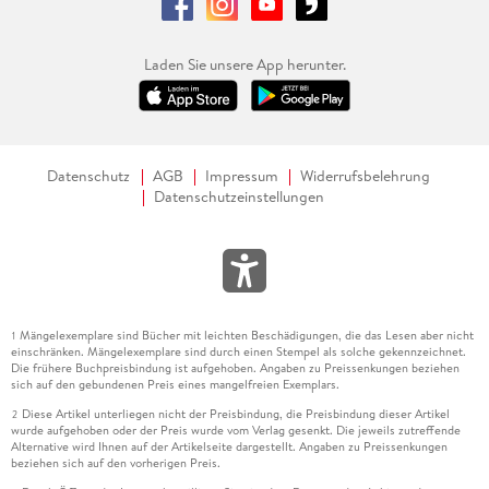
Laden Sie unsere App herunter.
Datenschutz
AGB
Impressum
Widerrufsbelehrung
Datenschutzeinstellungen
Mängelexemplare sind Bücher mit leichten Beschädigungen, die das Lesen aber nicht
1
einschränken. Mängelexemplare sind durch einen Stempel als solche gekennzeichnet.
Die frühere Buchpreisbindung ist aufgehoben. Angaben zu Preissenkungen beziehen
sich auf den gebundenen Preis eines mangelfreien Exemplars.
Diese Artikel unterliegen nicht der Preisbindung, die Preisbindung dieser Artikel
2
wurde aufgehoben oder der Preis wurde vom Verlag gesenkt. Die jeweils zutreffende
Alternative wird Ihnen auf der Artikelseite dargestellt. Angaben zu Preissenkungen
beziehen sich auf den vorherigen Preis.