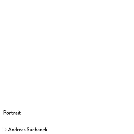
Ja
Produktart
EBOOK
Dateiformat
EPUB
ISBN
9783958343771
Portrait
Andreas Suchanek