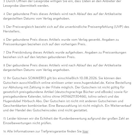
Durch Öffnen der Leseprobe willigen Sie ein, dass Daten an den Anbieter der
3
Leseprobe übermittelt werden.
Der gebundene Preis dieses Artikels wird nach Ablauf des auf der Artikelseite
4
dargestellten Datums vom Verlag angehoben.
Der Preisvergleich bezieht sich auf die unverbindliche Preisempfehlung (UVP) des
5
Herstellers.
Der gebundene Preis dieses Artikels wurde vom Verlag gesenkt. Angaben zu
6
Preissenkungen beziehen sich auf den vorherigen Preis.
Die Preisbindung dieses Artikels wurde aufgehoben. Angaben zu Preissenkungen
7
beziehen sich auf den letzten gebundenen Preis.
Der gebundene Preis dieses Artikels wird nach Ablauf des auf der Artikelseite
8
dargestellten Datums vom Verlag angehoben.
Ihr Gutschein SOMMER13 gilt bis einschließlich 10.08.2026. Sie können den
12
Gutschein ausschließlich online einlösen unter www.hugendubel.de. Keine Bestellung
zur Abholung mit Zahlung in der Filiale möglich. Der Gutschein ist nicht gültig für
gesetzlich preisgebundene Artikel (deutschsprachige Bücher und eBooks) sowie für
preisgebundene Kalender, tolino shine (4016621130466), tolino select und das
Hugendubel Hörbuch Abo. Der Gutschein ist nicht mit anderen Gutscheinen und
Geschenkkarten kombinierbar. Eine Barauszahlung ist nicht möglich. Ein Weiterverkauf
und der Handel des Gutscheincodes sind nicht gestattet.
Leider können wir die Echtheit der Kundenbewertung aufgrund der großen Zahl an
15
Einzelbewertungen nicht prüfen.
Alle Informationen zur Tiefpreisgarantie finden Sie
hier
16