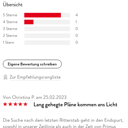
Eine Übersicht:
Übersicht
"Das Erbe der Macht" (Urban-Fantasy, eigene Serie)
5 Sterne
4
4 Sterne
1
"Heliosphere 2265" (Space Opera, eigene Serie)
3 Sterne
0
2 Sterne
0
"Ein MORDs-Team" (Jugendkrimi, eigene Serie)
1 Stern
0
"Flüsterwald" (Kinderbuchreihe)
"Die 12 Häuser der Magie" (Urban-Fantasy, Buchreihe)
Eigene Bewertung schreiben
"Maddrax - Die dunkle Zukunft der Erde" (Dystopische Sci-Fi,
Zur Empfehlungsrangliste
Co-Autor)
"Professor Zamorra - Der Meister des Übersinnlichen" (Urban
Von
Christina P.
am
25.02.2023
Fantasy, Co-Autor)
Lang gehegte Pläne kommen ans Licht
"Perry Rhodan-Stardust, Band 8, Anthurs Ernte" (Space
Opera, Co-Autor)
Die Suche nach dem letzten Ritterstab geht in den Endspurt,
sowohl in unserer Zeitlinie als auch in der Zeit von Primus