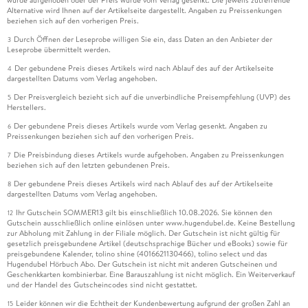
wurde aufgehoben oder der Preis wurde vom Verlag gesenkt. Die jeweils zutreffende
Alternative wird Ihnen auf der Artikelseite dargestellt. Angaben zu Preissenkungen
beziehen sich auf den vorherigen Preis.
Durch Öffnen der Leseprobe willigen Sie ein, dass Daten an den Anbieter der
3
Leseprobe übermittelt werden.
Der gebundene Preis dieses Artikels wird nach Ablauf des auf der Artikelseite
4
dargestellten Datums vom Verlag angehoben.
Der Preisvergleich bezieht sich auf die unverbindliche Preisempfehlung (UVP) des
5
Herstellers.
Der gebundene Preis dieses Artikels wurde vom Verlag gesenkt. Angaben zu
6
Preissenkungen beziehen sich auf den vorherigen Preis.
Die Preisbindung dieses Artikels wurde aufgehoben. Angaben zu Preissenkungen
7
beziehen sich auf den letzten gebundenen Preis.
Der gebundene Preis dieses Artikels wird nach Ablauf des auf der Artikelseite
8
dargestellten Datums vom Verlag angehoben.
Ihr Gutschein SOMMER13 gilt bis einschließlich 10.08.2026. Sie können den
12
Gutschein ausschließlich online einlösen unter www.hugendubel.de. Keine Bestellung
zur Abholung mit Zahlung in der Filiale möglich. Der Gutschein ist nicht gültig für
gesetzlich preisgebundene Artikel (deutschsprachige Bücher und eBooks) sowie für
preisgebundene Kalender, tolino shine (4016621130466), tolino select und das
Hugendubel Hörbuch Abo. Der Gutschein ist nicht mit anderen Gutscheinen und
Geschenkkarten kombinierbar. Eine Barauszahlung ist nicht möglich. Ein Weiterverkauf
und der Handel des Gutscheincodes sind nicht gestattet.
Leider können wir die Echtheit der Kundenbewertung aufgrund der großen Zahl an
15