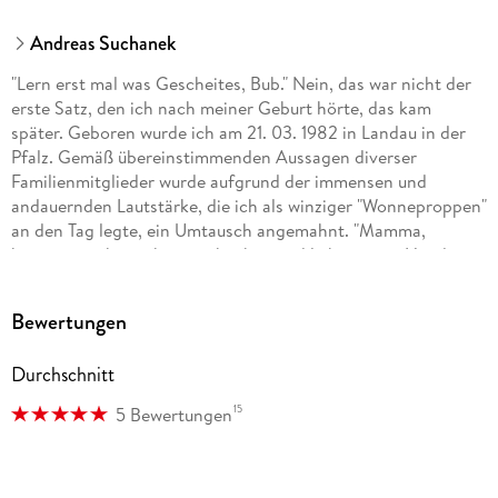
Andreas Suchanek
"Lern erst mal was Gescheites, Bub." Nein, das war nicht der
erste Satz, den ich nach meiner Geburt hörte, das kam
später. Geboren wurde ich am 21. 03. 1982 in Landau in der
Pfalz. Gemäß übereinstimmenden Aussagen diverser
Familienmitglieder wurde aufgrund der immensen und
andauernden Lautstärke, die ich als winziger "Wonneproppen"
an den Tag legte, ein Umtausch angemahnt. "Mamma,
können wir ihn nicht zurückgeben und lieber einen Hund
nehmen?" Glücklicherweise galt hier: Vom Umtausch
ausgeschlossen. Es folgt also eine glückliche Kindheit und
Bewertungen
turbulente Jugend. Natürlich verrate ich hier keine weiteren
Details, das würde zum einen den Spannungsbogen
Durchschnitt
kaputtmachen, zum anderen bleibt dann nichts mehr für
meine Memoiren übrig.
15
5 Bewertungen
. . . Mehr findet ihr im Web.