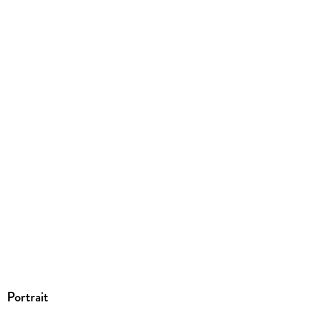
Ja
Produktart
EBOOK
Dateiformat
EPUB
ISBN
9783958344877
Portrait