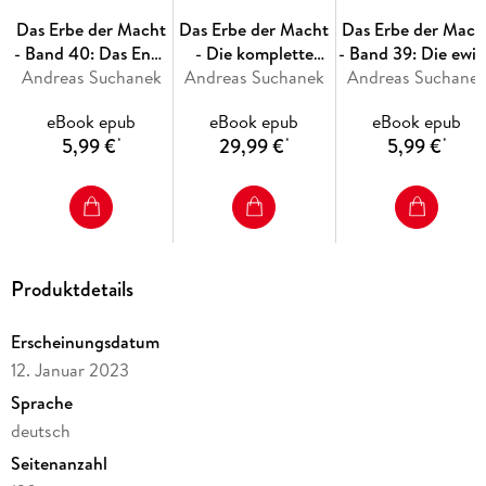
Das Erbe der Macht
Das Erbe der Macht
Das Erbe der Mach
- Band 40: Das Ende
- Die komplette
- Band 39: Die ewi
Andreas Suchanek
des Weges
Andreas Suchanek
Schattenchronik
Andreas Suchane
Flamme
eBook epub
eBook epub
eBook epub
5,99 €
29,99 €
5,99 €
*
*
*
Produktdetails
Erscheinungsdatum
12. Januar 2023
Sprache
deutsch
Seitenanzahl