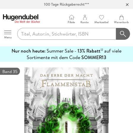
100 Tage Rückgaberecht***
Abholung in über 100 Filialen
Filiale
Konto
Merkzettel
Warenkorb
Hugendubel
Menu
Nur noch heute:
Summer Sale -
13% Rabatt
auf viele
12
mehr
Sortimente mit dem Code
SOMMER13
erfahren
Band 35