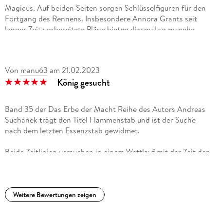
Magicus. Auf beiden Seiten sorgen Schlüsselfiguren für den
Fortgang des Rennens. Insbesondere Annora Grants seit
langer Zeit vorbereitete Pläne bieten diesmal so manche
überraschende Wendungen.
Auch wenn die Handlung mittlerweile recht komplex ist, bin
ich sehr gut mitgekommen, hab mitgelacht, mitgefiebert und
Von
manu63
am
21.02.2023
mich diverse Male von unerwarteten Twists überraschen
König gesucht
lassen. Für Fans der Urban Fantasy Serie ein erneutes must
read und wegbereitend für die Suche nach den beiden
Königen der roten und weißen Krypten.
Band 35 der Das Erbe der Macht Reihe des Autors Andreas
Suchanek trägt den Titel Flammenstab und ist der Suche
nach dem letzten Essenzstab gewidmet.
Beide Zeitlinien versuchen in einem Wettlauf mit der Zeit den
letzten Stab zu erringen, um dann den neuen König zu
wählen. Auf gewohnt gut Weise werden die Erzählstränge
aufeinander zugeführt und man merkt beim Lesen, dass es
mit großen Schritten Richtung Finale geht.
Weitere Bewertungen zeigen
Die Spannungsmomente werden gut gewählt und wer den