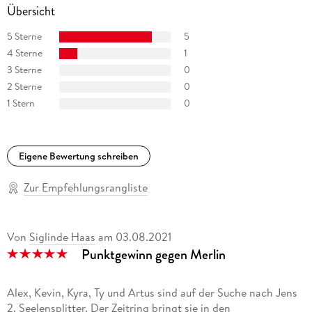
Eine Übersicht:
Übersicht
"Das Erbe der Macht" (Urban-Fantasy, eigene Serie)
5 Sterne
5
4 Sterne
1
"Heliosphere 2265" (Space Opera, eigene Serie)
3 Sterne
0
2 Sterne
0
"Ein MORDs-Team" (Jugendkrimi, eigene Serie)
1 Stern
0
"Flüsterwald" (Kinderbuchreihe)
"Die 12 Häuser der Magie" (Urban-Fantasy, Buchreihe)
Eigene Bewertung schreiben
"Maddrax - Die dunkle Zukunft der Erde" (Dystopische Sci-Fi,
Zur Empfehlungsrangliste
Co-Autor)
"Professor Zamorra - Der Meister des Übersinnlichen" (Urban
Von
Siglinde Haas
am
03.08.2021
Fantasy, Co-Autor)
Punktgewinn gegen Merlin
"Perry Rhodan-Stardust, Band 8, Anthurs Ernte" (Space
Opera, Co-Autor)
Alex, Kevin, Kyra, Ty und Artus sind auf der Suche nach Jens
2. Seelensplitter. Der Zeitring bringt sie in den