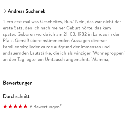
Andreas Suchanek
"Lern erst mal was Gescheites, Bub." Nein, das war nicht der
erste Satz, den ich nach meiner Geburt hörte, das kam
später. Geboren wurde ich am 21. 03. 1982 in Landau in der
Pfalz. Gemäß übereinstimmenden Aussagen diverser
Familienmitglieder wurde aufgrund der immensen und
andauernden Lautstärke, die ich als winziger "Wonneproppen"
an den Tag legte, ein Umtausch angemahnt. "Mamma,
können wir ihn nicht zurückgeben und lieber einen Hund
nehmen?" Glücklicherweise galt hier: Vom Umtausch
ausgeschlossen. Es folgt also eine glückliche Kindheit und
Bewertungen
turbulente Jugend. Natürlich verrate ich hier keine weiteren
Details, das würde zum einen den Spannungsbogen
Durchschnitt
kaputtmachen, zum anderen bleibt dann nichts mehr für
meine Memoiren übrig.
15
6 Bewertungen
. . . Mehr findet ihr im Web.