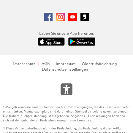
Laden Sie unsere App herunter.
Datenschutz
AGB
Impressum
Widerrufsbelehrung
Datenschutzeinstellungen
Mängelexemplare sind Bücher mit leichten Beschädigungen, die das Lesen aber nicht
1
einschränken. Mängelexemplare sind durch einen Stempel als solche gekennzeichnet.
Die frühere Buchpreisbindung ist aufgehoben. Angaben zu Preissenkungen beziehen
sich auf den gebundenen Preis eines mangelfreien Exemplars.
Diese Artikel unterliegen nicht der Preisbindung, die Preisbindung dieser Artikel
2
wurde aufgehoben oder der Preis wurde vom Verlag gesenkt. Die jeweils zutreffende