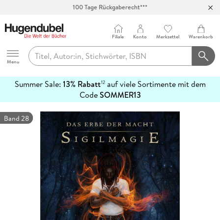
Abholung in über 100 Filialen
Filiale
Konto
Merkzettel
Warenkorb
Hugendubel
Menu
Summer Sale:
13% Rabatt
auf viele Sortimente mit dem
12
mehr
Code
SOMMER13
erfahren
Band 28