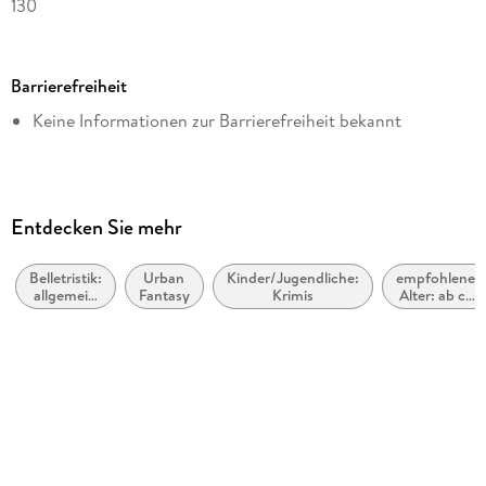
130
Dateigröße
1,19 MB
Barrierefreiheit
Altersempfehlung
Keine Informationen zur Barrierefreiheit bekannt
ab 12 Jahre
Reihe
Das Erbe der Macht, 28
Autor/Autorin
Entdecken Sie mehr
Andreas Suchanek
Belletristik:
Urban
Kinder/Jugendliche:
empfohlenes
Illustrationen
allgemein
Fantasy
Krimis
Alter: ab ca.
Elizaveta Nazarova
und
12 Jahre
literarisch,
Verlag/Hersteller
nicht nach
Genre
Greenlight Press
Originalsprache
deutsch
Kopierschutz