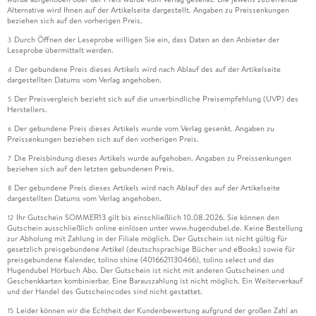
Alternative wird Ihnen auf der Artikelseite dargestellt. Angaben zu Preissenkungen
beziehen sich auf den vorherigen Preis.
Durch Öffnen der Leseprobe willigen Sie ein, dass Daten an den Anbieter der
3
Leseprobe übermittelt werden.
Der gebundene Preis dieses Artikels wird nach Ablauf des auf der Artikelseite
4
dargestellten Datums vom Verlag angehoben.
Der Preisvergleich bezieht sich auf die unverbindliche Preisempfehlung (UVP) des
5
Herstellers.
Der gebundene Preis dieses Artikels wurde vom Verlag gesenkt. Angaben zu
6
Preissenkungen beziehen sich auf den vorherigen Preis.
Die Preisbindung dieses Artikels wurde aufgehoben. Angaben zu Preissenkungen
7
beziehen sich auf den letzten gebundenen Preis.
Der gebundene Preis dieses Artikels wird nach Ablauf des auf der Artikelseite
8
dargestellten Datums vom Verlag angehoben.
Ihr Gutschein SOMMER13 gilt bis einschließlich 10.08.2026. Sie können den
12
Gutschein ausschließlich online einlösen unter www.hugendubel.de. Keine Bestellung
zur Abholung mit Zahlung in der Filiale möglich. Der Gutschein ist nicht gültig für
gesetzlich preisgebundene Artikel (deutschsprachige Bücher und eBooks) sowie für
preisgebundene Kalender, tolino shine (4016621130466), tolino select und das
Hugendubel Hörbuch Abo. Der Gutschein ist nicht mit anderen Gutscheinen und
Geschenkkarten kombinierbar. Eine Barauszahlung ist nicht möglich. Ein Weiterverkauf
und der Handel des Gutscheincodes sind nicht gestattet.
Leider können wir die Echtheit der Kundenbewertung aufgrund der großen Zahl an
15