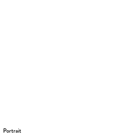
mit Wasserzeichen versehen
Family Sharing
Ja
Produktart
EBOOK
Dateiformat
EPUB
ISBN
9783958344327
Portrait