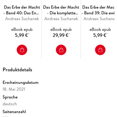
Das Erbe der Macht erscheint als E-Book und alle drei
Monate als Hardcover-Sammelband.
Das Erbe der Macht
Das Erbe der Macht
Das Erbe der Mach
- Band 40: Das Ende
- Die komplette
- Band 39: Die ewi
Andreas Suchanek
des Weges
Andreas Suchanek
Schattenchronik
Andreas Suchane
Flamme
eBook epub
eBook epub
eBook epub
5,99 €
29,99 €
5,99 €
*
*
*
Produktdetails
Erscheinungsdatum
18. Mai 2021
Sprache
deutsch
Seitenanzahl