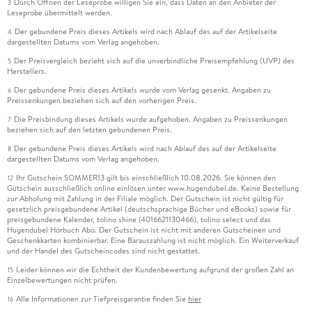
Durch Öffnen der Leseprobe willigen Sie ein, dass Daten an den Anbieter der
3
Leseprobe übermittelt werden.
Der gebundene Preis dieses Artikels wird nach Ablauf des auf der Artikelseite
4
dargestellten Datums vom Verlag angehoben.
Der Preisvergleich bezieht sich auf die unverbindliche Preisempfehlung (UVP) des
5
Herstellers.
Der gebundene Preis dieses Artikels wurde vom Verlag gesenkt. Angaben zu
6
Preissenkungen beziehen sich auf den vorherigen Preis.
Die Preisbindung dieses Artikels wurde aufgehoben. Angaben zu Preissenkungen
7
beziehen sich auf den letzten gebundenen Preis.
Der gebundene Preis dieses Artikels wird nach Ablauf des auf der Artikelseite
8
dargestellten Datums vom Verlag angehoben.
Ihr Gutschein SOMMER13 gilt bis einschließlich 10.08.2026. Sie können den
12
Gutschein ausschließlich online einlösen unter www.hugendubel.de. Keine Bestellung
zur Abholung mit Zahlung in der Filiale möglich. Der Gutschein ist nicht gültig für
gesetzlich preisgebundene Artikel (deutschsprachige Bücher und eBooks) sowie für
preisgebundene Kalender, tolino shine (4016621130466), tolino select und das
Hugendubel Hörbuch Abo. Der Gutschein ist nicht mit anderen Gutscheinen und
Geschenkkarten kombinierbar. Eine Barauszahlung ist nicht möglich. Ein Weiterverkauf
und der Handel des Gutscheincodes sind nicht gestattet.
Leider können wir die Echtheit der Kundenbewertung aufgrund der großen Zahl an
15
Einzelbewertungen nicht prüfen.
Alle Informationen zur Tiefpreisgarantie finden Sie
hier
16