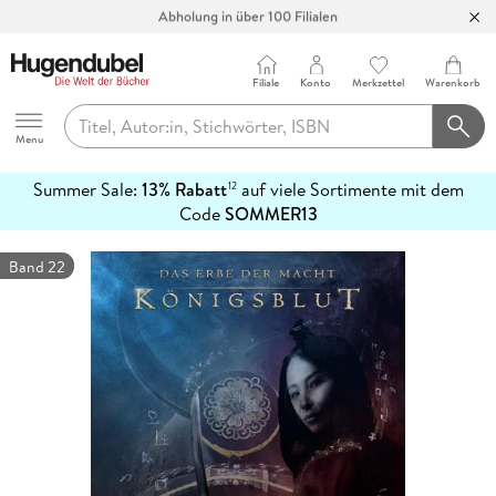
Abholung in über 100 Filialen
Filiale
Konto
Merkzettel
Warenkorb
Hugendubel
Menu
Summer Sale:
13% Rabatt
auf viele Sortimente mit dem
12
mehr
Code
SOMMER13
erfahren
Band 22