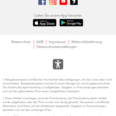
Laden Sie unsere App herunter.
Datenschutz
AGB
Impressum
Widerrufsbelehrung
Datenschutzeinstellungen
Mängelexemplare sind Bücher mit leichten Beschädigungen, die das Lesen aber nicht
1
einschränken. Mängelexemplare sind durch einen Stempel als solche gekennzeichnet.
Die frühere Buchpreisbindung ist aufgehoben. Angaben zu Preissenkungen beziehen
sich auf den gebundenen Preis eines mangelfreien Exemplars.
Diese Artikel unterliegen nicht der Preisbindung, die Preisbindung dieser Artikel
2
wurde aufgehoben oder der Preis wurde vom Verlag gesenkt. Die jeweils zutreffende
Alternative wird Ihnen auf der Artikelseite dargestellt. Angaben zu Preissenkungen
beziehen sich auf den vorherigen Preis.