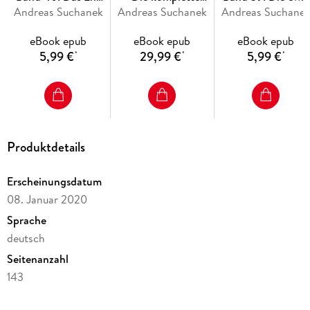
Andreas Suchanek
des Weges
Andreas Suchanek
Schattenchronik
Andreas Suchane
Flamme
Das Erbe der Macht erscheint monatlich als E-Book und alle
drei Monate als Hardcover-Sammelband.
eBook epub
eBook epub
eBook epub
5,99 €
29,99 €
5,99 €
*
*
*
Produktdetails
Erscheinungsdatum
08. Januar 2020
Sprache
deutsch
Seitenanzahl
143
Dateigröße