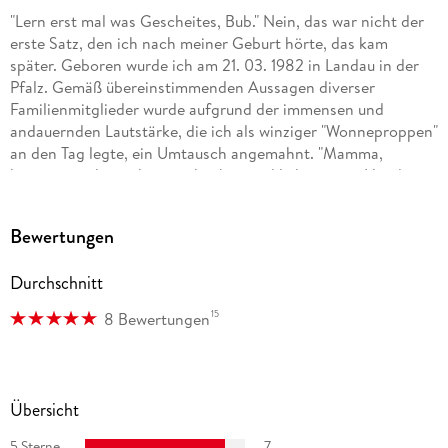
"Lern erst mal was Gescheites, Bub." Nein, das war nicht der
erste Satz, den ich nach meiner Geburt hörte, das kam
später. Geboren wurde ich am 21. 03. 1982 in Landau in der
Pfalz. Gemäß übereinstimmenden Aussagen diverser
Familienmitglieder wurde aufgrund der immensen und
andauernden Lautstärke, die ich als winziger "Wonneproppen"
an den Tag legte, ein Umtausch angemahnt. "Mamma,
können wir ihn nicht zurückgeben und lieber einen Hund
nehmen?" Glücklicherweise galt hier: Vom Umtausch
ausgeschlossen. Es folgt also eine glückliche Kindheit und
Bewertungen
turbulente Jugend. Natürlich verrate ich hier keine weiteren
Details, das würde zum einen den Spannungsbogen
Durchschnitt
kaputtmachen, zum anderen bleibt dann nichts mehr für
meine Memoiren übrig.
15
8 Bewertungen
. . . Mehr findet ihr im Web.
Eine Übersicht:
Übersicht
"Das Erbe der Macht" (Urban-Fantasy, eigene Serie)
5 Sterne
7