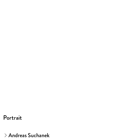
Ja
Produktart
EBOOK
Dateiformat
EPUB
ISBN
9783958343832
Portrait
Andreas Suchanek