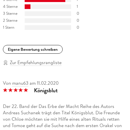
4 Sterne
1
"Heliosphere 2265" (Space Opera, eigene Serie)
3 Sterne
0
2 Sterne
0
"Ein MORDs-Team" (Jugendkrimi, eigene Serie)
1 Stern
0
"Maddrax - Die dunkle Zukunft der Erde" (Dystopische Sci-Fi,
Co-Autor)
Eigene Bewertung schreiben
"Professor Zamorra - Der Meister des Übersinnlichen" (Urban
Fantasy, Co-Autor)
Zur Empfehlungsrangliste
"Perry Rhodan-Stardust, Band 8, Anthurs Ernte" (Space
Opera, Co-Autor)
Von
manu63
am
11.02.2020
Königsblut
Der 22. Band der Das Erbe der Macht Reihe des Autors
Andreas Suchanek trägt den Titel Königsblut. Die Freunde
von Chloe möchten sie mit Hilfe eines alten Rituals retten
und Tomoe geht auf die Suche nach dem ersten Orakel von