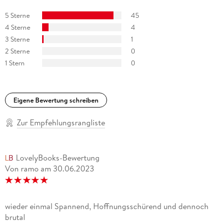
5 Sterne
45
"Heliosphere 2265" (Space Opera, eigene Serie)
4 Sterne
4
"Ein MORDs-Team" (Jugendkrimi, eigene Serie)
3 Sterne
1
2 Sterne
0
"Maddrax - Die dunkle Zukunft der Erde" (Dystopische Sci-Fi,
1 Stern
0
Co-Autor)
"Professor Zamorra - Der Meister des Übersinnlichen" (Urban
Eigene Bewertung schreiben
Fantasy, Co-Autor)
Zur Empfehlungsrangliste
"Perry Rhodan-Stardust, Band 8, Anthurs Ernte" (Space
Opera, Co-Autor)
LovelyBooks-Bewertung
Von ramo
am
30.06.2023
wieder einmal Spannend, Hoffnungsschürend und dennoch
brutal