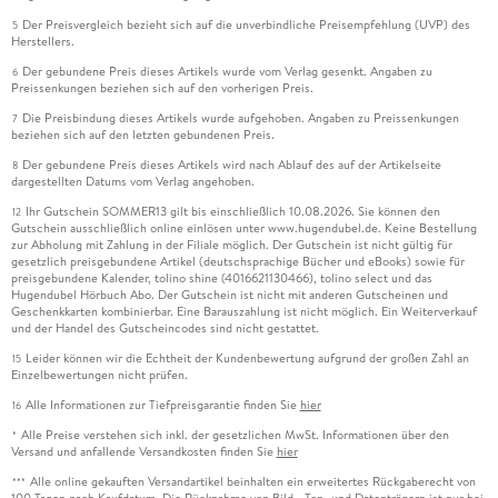
Der Preisvergleich bezieht sich auf die unverbindliche Preisempfehlung (UVP) des
5
Herstellers.
Der gebundene Preis dieses Artikels wurde vom Verlag gesenkt. Angaben zu
6
Preissenkungen beziehen sich auf den vorherigen Preis.
Die Preisbindung dieses Artikels wurde aufgehoben. Angaben zu Preissenkungen
7
beziehen sich auf den letzten gebundenen Preis.
Der gebundene Preis dieses Artikels wird nach Ablauf des auf der Artikelseite
8
dargestellten Datums vom Verlag angehoben.
Ihr Gutschein SOMMER13 gilt bis einschließlich 10.08.2026. Sie können den
12
Gutschein ausschließlich online einlösen unter www.hugendubel.de. Keine Bestellung
zur Abholung mit Zahlung in der Filiale möglich. Der Gutschein ist nicht gültig für
gesetzlich preisgebundene Artikel (deutschsprachige Bücher und eBooks) sowie für
preisgebundene Kalender, tolino shine (4016621130466), tolino select und das
Hugendubel Hörbuch Abo. Der Gutschein ist nicht mit anderen Gutscheinen und
Geschenkkarten kombinierbar. Eine Barauszahlung ist nicht möglich. Ein Weiterverkauf
und der Handel des Gutscheincodes sind nicht gestattet.
Leider können wir die Echtheit der Kundenbewertung aufgrund der großen Zahl an
15
Einzelbewertungen nicht prüfen.
Alle Informationen zur Tiefpreisgarantie finden Sie
hier
16
Alle Preise verstehen sich inkl. der gesetzlichen MwSt. Informationen über den
*
Versand und anfallende Versandkosten finden Sie
hier
Alle online gekauften Versandartikel beinhalten ein erweitertes Rückgaberecht von
***
100 Tagen nach Kaufdatum. Die Rücknahme von Bild-, Ton- und Datenträgern ist nur bei