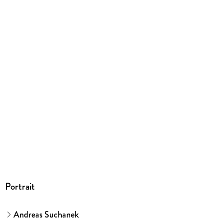
Ja
Produktart
EBOOK
Dateiformat
EPUB
ISBN
9783958343733
Portrait
Andreas Suchanek