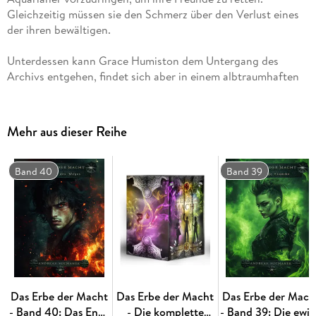
Gleichzeitig müssen sie den Schmerz über den Verlust eines
Unterdessen kann Grace Humiston dem Untergang des
Archivs entgehen, findet sich aber in einem albtraumhaften
Splitterreich wieder. Handelt es sich um einen letzten
Mehr aus dieser Reihe
Band 40
Band 39
. . . Nominiert für den Deutschen Phantastik Preis 2019 in
Das Erbe der Macht
Das Erbe der Macht
Das Erbe der Mach
. . . Silber- und Bronze-Gewinner beim Lovelybooks Lesepreis
- Band 40: Das Ende
- Die komplette
- Band 39: Die ewi