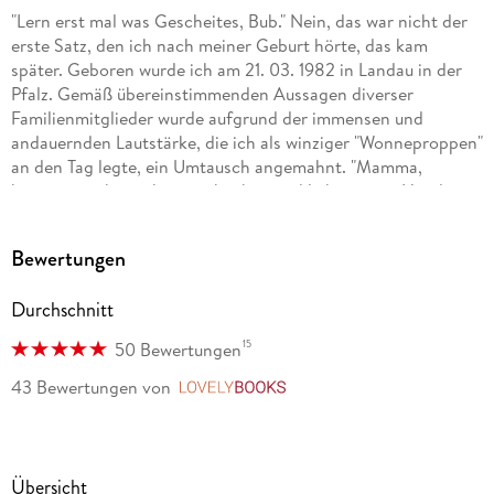
"Lern erst mal was Gescheites, Bub." Nein, das war nicht der
erste Satz, den ich nach meiner Geburt hörte, das kam
später. Geboren wurde ich am 21. 03. 1982 in Landau in der
Pfalz. Gemäß übereinstimmenden Aussagen diverser
Familienmitglieder wurde aufgrund der immensen und
andauernden Lautstärke, die ich als winziger "Wonneproppen"
an den Tag legte, ein Umtausch angemahnt. "Mamma,
können wir ihn nicht zurückgeben und lieber einen Hund
nehmen?" Glücklicherweise galt hier: Vom Umtausch
ausgeschlossen. Es folgt also eine glückliche Kindheit und
Bewertungen
turbulente Jugend. Natürlich verrate ich hier keine weiteren
Details, das würde zum einen den Spannungsbogen
Durchschnitt
kaputtmachen, zum anderen bleibt dann nichts mehr für
meine Memoiren übrig.
15
50 Bewertungen
. . . Mehr findet ihr im Web.
43 Bewertungen
von
LovelyBooks
Eine Übersicht:
"Das Erbe der Macht" (Urban-Fantasy, eigene Serie)
Übersicht