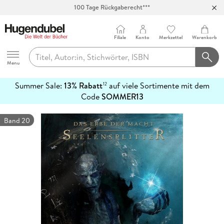
100 Tage Rückgaberecht***
Abholung in über 100 Filialen
Filiale
Konto
Merkzettel
Warenkorb
Hugendubel
Menu
Summer Sale:
13% Rabatt
auf viele Sortimente mit dem
12
mehr
Code
SOMMER13
erfahren
Band 20