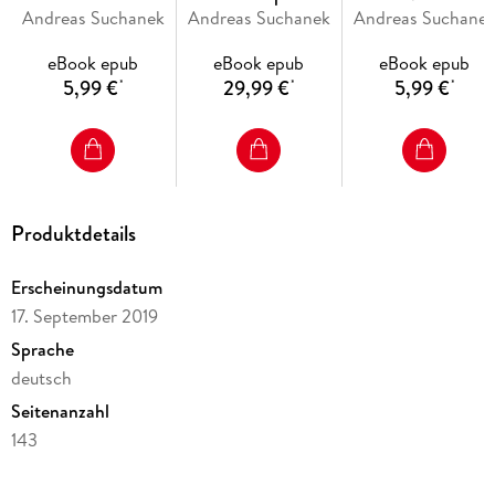
Andreas Suchanek
des Weges
Andreas Suchanek
Schattenchronik
Andreas Suchane
Flamme
eBook epub
eBook epub
eBook epub
5,99 €
29,99 €
5,99 €
*
*
*
Das Erbe der Macht erscheint monatlich als E-Book und alle
drei Monate als Hardcover-Sammelband.
Produktdetails
Erscheinungsdatum
17. September 2019
Sprache
deutsch
Seitenanzahl
143
Dateigröße