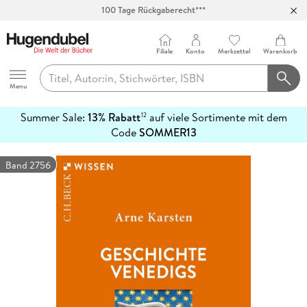
100 Tage Rückgaberecht***
Abholung in über 100 Filialen
Filiale
Konto
Merkzettel
Warenkorb
Hugendubel
Menu
Summer Sale:
13% Rabatt
auf viele Sortimente mit dem
12
mehr
Code
SOMMER13
erfahren
Band 2756