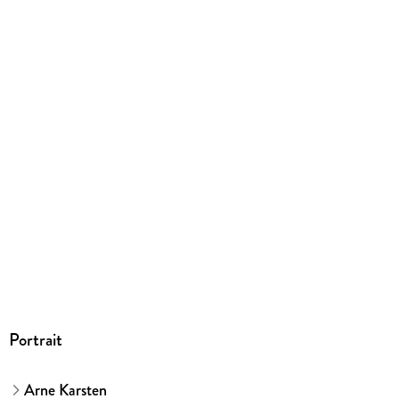
EBOOK
Dateiformat
EPUB
ISBN
9783406788314
Portrait
Arne Karsten