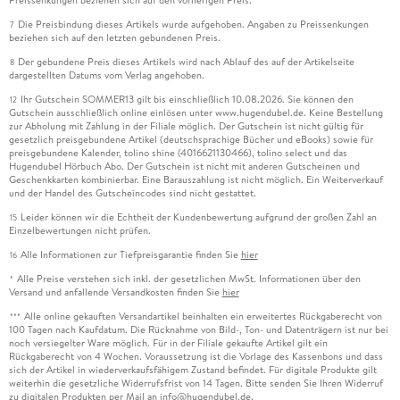
Die Preisbindung dieses Artikels wurde aufgehoben. Angaben zu Preissenkungen
7
beziehen sich auf den letzten gebundenen Preis.
Der gebundene Preis dieses Artikels wird nach Ablauf des auf der Artikelseite
8
dargestellten Datums vom Verlag angehoben.
Ihr Gutschein SOMMER13 gilt bis einschließlich 10.08.2026. Sie können den
12
Gutschein ausschließlich online einlösen unter www.hugendubel.de. Keine Bestellung
zur Abholung mit Zahlung in der Filiale möglich. Der Gutschein ist nicht gültig für
gesetzlich preisgebundene Artikel (deutschsprachige Bücher und eBooks) sowie für
preisgebundene Kalender, tolino shine (4016621130466), tolino select und das
Hugendubel Hörbuch Abo. Der Gutschein ist nicht mit anderen Gutscheinen und
Geschenkkarten kombinierbar. Eine Barauszahlung ist nicht möglich. Ein Weiterverkauf
und der Handel des Gutscheincodes sind nicht gestattet.
Leider können wir die Echtheit der Kundenbewertung aufgrund der großen Zahl an
15
Einzelbewertungen nicht prüfen.
Alle Informationen zur Tiefpreisgarantie finden Sie
hier
16
Alle Preise verstehen sich inkl. der gesetzlichen MwSt. Informationen über den
*
Versand und anfallende Versandkosten finden Sie
hier
Alle online gekauften Versandartikel beinhalten ein erweitertes Rückgaberecht von
***
100 Tagen nach Kaufdatum. Die Rücknahme von Bild-, Ton- und Datenträgern ist nur bei
noch versiegelter Ware möglich. Für in der Filiale gekaufte Artikel gilt ein
Rückgaberecht von 4 Wochen. Voraussetzung ist die Vorlage des Kassenbons und dass
sich der Artikel in wiederverkaufsfähigem Zustand befindet. Für digitale Produkte gilt
weiterhin die gesetzliche Widerrufsfrist von 14 Tagen. Bitte senden Sie Ihren Widerruf
zu digitalen Produkten per Mail an info@hugendubel.de.