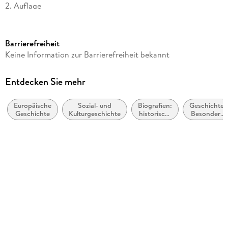
2. Auflage
Seitenanzahl
130
Barrierefreiheit
Dateigröße
Keine Information zur Barrierefreiheit bekannt
1,43 MB
Reihe
Entdecken Sie mehr
Beck'sche Reihe, 2756
Europäische
Sozial- und
Biografien:
Geschichte:
Autor/Autorin
Geschichte
Kulturgeschichte
historisch,
Besondere
Arne Karsten
politisch,
Ereignisse
militärisch
und
Verlag/Hersteller
Themen
C.H.Beck Digital
Kopierschutz
mit Wasserzeichen versehen
Family Sharing
Ja
Produktart