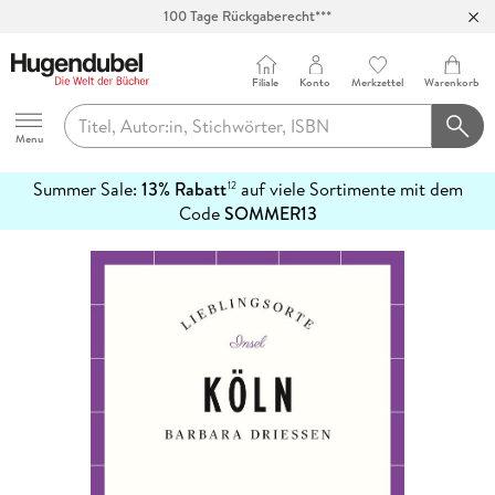
100 Tage Rückgaberecht***
Abholung in über 100 Filialen
Filiale
Konto
Merkzettel
Warenkorb
Hugendubel
Menu
Summer Sale:
13% Rabatt
auf viele Sortimente mit dem
12
mehr
Code
SOMMER13
erfahren