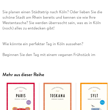
Sie planen einen Städtetrip nach Köln? Oder lieben Sie die
schöne Stadt am Rhein bereits und kennen sie wie Ihre
Westentasche? Sie werden überrascht sein, was es in Köln
(noch) alles zu entdecken gibt!
Beginnen Sie den Tag mit einem veganen Frühstück im
Szeneviertel Ehrenfeld oder mit einem Milchkaffee direkt
unter dem Turm der mächtigen Agneskirche. Erklimmen Sie
das Dach des Kölner Doms und steigen Sie in ein Römergrab
Mehr aus dieser Reihe
tief unter der Erde hinab. Stärken Sie sich im bevorzugten
Restaurant des Kochshow-Pioniers Alfred Biolek, genießen
Sie das beste Eis und die leckerste Pizza, erkunden Sie
versteckte Plätze, Parks und Theater, gruseln Sie sich in
einem uralten Kreuzgang und singen Sie aus Leibeskräften
kölsche Lieder. Besuchen Sie eine Fernsehshow, lassen Sie
sich überraschen von Rembrandts Comedy-Seite, bewundern