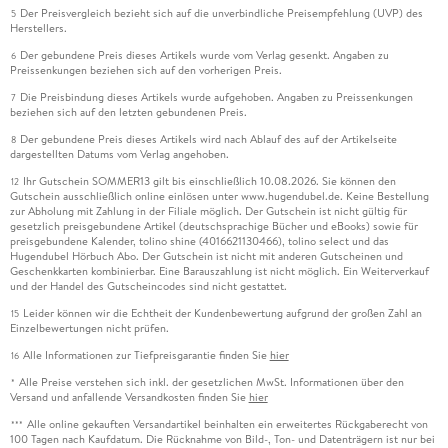
Der Preisvergleich bezieht sich auf die unverbindliche Preisempfehlung (UVP) des
5
Herstellers.
Der gebundene Preis dieses Artikels wurde vom Verlag gesenkt. Angaben zu
6
Preissenkungen beziehen sich auf den vorherigen Preis.
Die Preisbindung dieses Artikels wurde aufgehoben. Angaben zu Preissenkungen
7
beziehen sich auf den letzten gebundenen Preis.
Der gebundene Preis dieses Artikels wird nach Ablauf des auf der Artikelseite
8
dargestellten Datums vom Verlag angehoben.
Ihr Gutschein SOMMER13 gilt bis einschließlich 10.08.2026. Sie können den
12
Gutschein ausschließlich online einlösen unter www.hugendubel.de. Keine Bestellung
zur Abholung mit Zahlung in der Filiale möglich. Der Gutschein ist nicht gültig für
gesetzlich preisgebundene Artikel (deutschsprachige Bücher und eBooks) sowie für
preisgebundene Kalender, tolino shine (4016621130466), tolino select und das
Hugendubel Hörbuch Abo. Der Gutschein ist nicht mit anderen Gutscheinen und
Geschenkkarten kombinierbar. Eine Barauszahlung ist nicht möglich. Ein Weiterverkauf
und der Handel des Gutscheincodes sind nicht gestattet.
Leider können wir die Echtheit der Kundenbewertung aufgrund der großen Zahl an
15
Einzelbewertungen nicht prüfen.
Alle Informationen zur Tiefpreisgarantie finden Sie
hier
16
Alle Preise verstehen sich inkl. der gesetzlichen MwSt. Informationen über den
*
Versand und anfallende Versandkosten finden Sie
hier
Alle online gekauften Versandartikel beinhalten ein erweitertes Rückgaberecht von
***
100 Tagen nach Kaufdatum. Die Rücknahme von Bild-, Ton- und Datenträgern ist nur bei