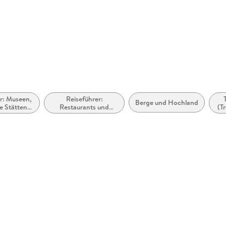
r: Museen,
Reiseführer:
Berge und Hochland
e Stätten,
Restaurants und
(T
en usw.
Cafés