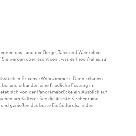
 kennen das Land der Berge, Täler und Weinreben
ie werden überrascht sein, was es (noch) alles zu
Frühstück in Brixens »Wohnzimmer«. Dann schauen
bei und erkunden eine friedliche Festung im
bietet sich von der Panoramabrücke ein Ausblick auf
uchen am Kalterer See die älteste Kirchenruine
und genießen das beste Eis Südtirols. In den
r bei seinen Flugversuchen zusehen und auf der
haukel Südtirols zum Aufwärmen nutzen. Im
chl, erfahren im Laaser Steinbruch Interessantes
 Stadt Südtirols, in der Sie sich beim Mittagessen