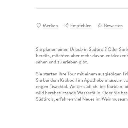
Merken
Empfehlen
Bewerten
Sie planen einen Urlaub in Südtirol? Oder Sie
bereits, möchten aber mehr davon entdecken? S
sehen und zu erleben gibt.
Sie starten Ihre Tour mit einem ausgiebigen 
Sie bei dem Krokodil im Apothekenmuseum vor
engen Eisacktal. Weiter südlich, bei Barbian, 
wild herabstürzende Wasserfälle. Oder Sie bes
Südtirols, erfahren viel Neues im Weinmuseum 
Dolomiten können Sie dem Christomannos-Adle
Anfahrt am Panider Sattel die originellste Sc
sonnigen Vinschgau erkunden Sie den Schmusbi
zum Marmorabbau, flanieren durch die kleinste