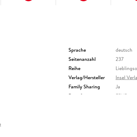
Sprache
deutsch
Seitenanzahl
237
Reihe
Lieblingso
Verlag/Hersteller
Insel Verl
Family Sharing
Ja
Dateiformat
EPUB
t