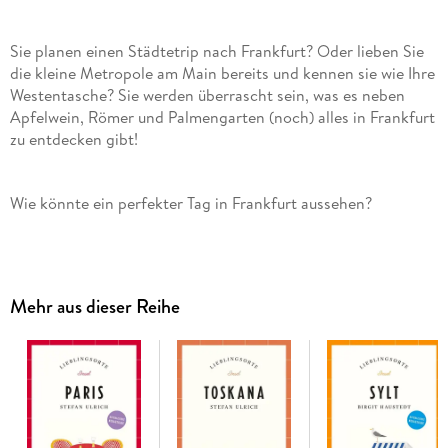
Sie planen einen Städtetrip nach Frankfurt? Oder lieben Sie
die kleine Metropole am Main bereits und kennen sie wie Ihre
Westentasche? Sie werden überrascht sein, was es neben
Apfelwein, Römer und Palmengarten (noch) alles in Frankfurt
zu entdecken gibt!
Zum Beispiel so: Starten Sie mit einem Cappuccino,
zubereitet von den vielleicht herzlichsten Baristi der Stadt,
im »EspressoEspresso« auf der Braubachstraße. Dazu ein
Mehr aus dieser Reihe
frisches Cornetto - wunderbar. Von hier aus ist es nicht weit
zum altehrwürdigen Kaiserdom. Er ist zwar längst nicht das
höchste Bauwerk der Stadt, bietet aber den schönsten Blick
auf Skyline, Altstadt und neue Altstadt. Schlendern Sie
anschließend durch die Töngesgasse mit ihren vielen
inhabergeführten Geschäften - hier finden Sie alles, was
sonst schwer zu finden ist: vom bengalischen Langpfeffer bis