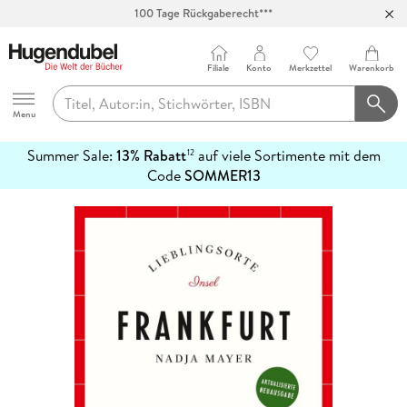
100 Tage Rückgaberecht***
Abholung in über 100 Filialen
Filiale
Konto
Merkzettel
Warenkorb
Hugendubel
Menu
Summer Sale:
13% Rabatt
auf viele Sortimente mit dem
12
mehr
Code
SOMMER13
erfahren