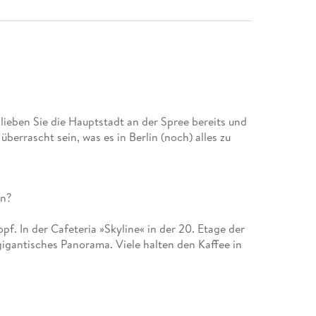
lieben Sie die Hauptstadt an der Spree bereits und
berrascht sein, was es in Berlin (noch) alles zu
f. In der Cafeteria »Skyline« in der 20. Etage der
gigantisches Panorama. Viele halten den Kaffee in
 den besten der Stadt. Dazu ein frisches Croissant,
kten Teehaus im Englischen Garten. Stellen Sie
Herzliche Grüße aus Sylt«. Mittags geht's ins
optikum, in dem Sie auf geheimnisvolle Dinge wie