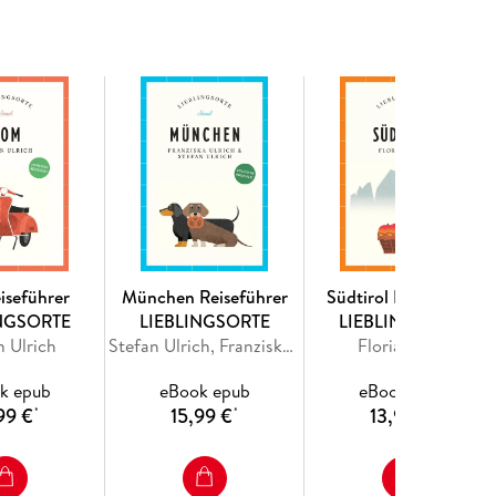
toßen. Wie gut kennen Sie Moabit? Schauen Sie
hnell. Für viele Bewohner und Besucher gilt es als
uzberg, 30, 40 Jahre zurück, als das Provisorische
 Sundowner nehmen Sie in der »Hat Bar«, einen
en Musiker aus aller Welt, die Cocktails sind
 anderen Leuten ins Gespräch.
se zu Orten, von denen viele bald zu Ihren
r wieder zurückkehren möchten. Erkunden Sie
iten, genießen Sie die besten Cafés, Restaurants
rkte und entdecken Sie versteckte Plätze und Parks.
iseführer
München Reiseführer
Südtirol Reiseführer
INGSORTE
LIEBLINGSORTE
LIEBLINGSORTE
n Ulrich
Stefan Ulrich, Franziska Ulrich
Florian Fritz
k epub
eBook epub
eBook epub
99 €
15,99 €
13,99 €
*
*
*
nem