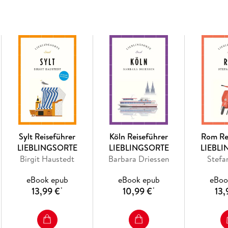
fliegende Kugelfische und Dinosaurierzähne s
genau hin, es bewegt sich nämlich gerade so sc
das neue Kreuzberg, genauer aber das alte Kre
in Berlin noch über dem Perfekten stand. Den
Steinwurf vom Bahnhof Zoo entfernt. Hier jamm
hervorragend und wer will, kommt schnell mit
Unser Reiseführer führt Sie auf Ihrer Städterei
Lieblingsorten werden und zu denen Sie imme
beliebte und außergewöhnliche Sehenswürdigke
und Bars, flanieren Sie über die schönsten Mä
Sylt Reiseführer
Köln Reiseführer
Rom Re
LIEBLINGSORTE
LIEBLINGSORTE
LIEBL
Das LIEBLINGSORTE-Prinzip:
Birgit Haustedt
Barbara Driessen
Stefa
eBook epub
eBook epub
eBoo
13,99 €
10,99 €
13,
*
*
Reiseführer, Geschenk- und Lesebuch in ei