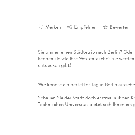
Merken
Empfehlen
Bewerten
Sie planen einen Städtetrip nach Berlin? Oder 
kennen sie wie Ihre Westentasche? Sie werden ü
entdecken gibt!
Schauen Sie der Stadt doch erstmal auf den Kop
Technischen Universität bietet sich Ihnen ein 
der »Giro Coffee Bar«, gleich um die Ecke, für
perfekt. Gehen Sie von hier aus zum reetgedec
sich davor und verschicken Sie ein Selfie mit »
Antiquariat in der Winterfeldtstraße, ein Pan