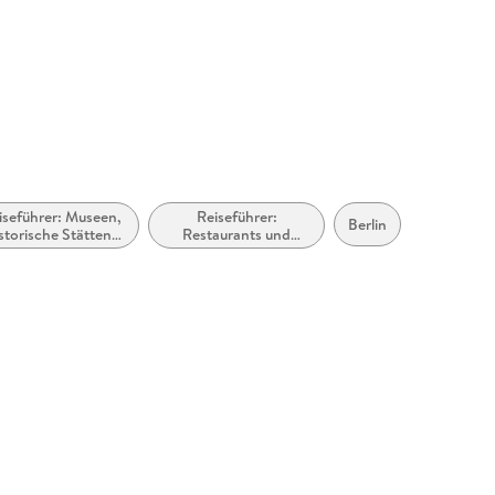
iseführer: Museen,
Reiseführer:
Berlin
storische Stätten,
Restaurants und
Galerien usw.
Cafés