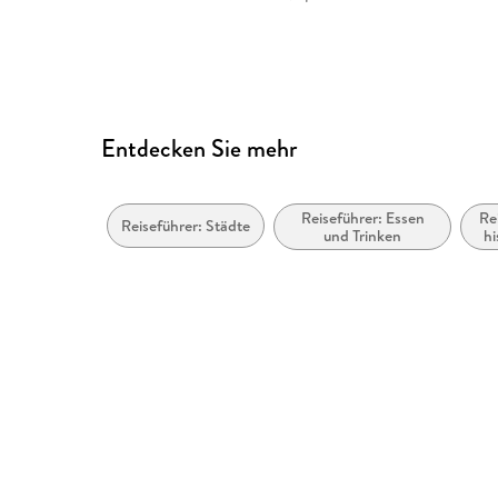
Entdecken Sie mehr
Reiseführer: Essen
Re
Reiseführer: Städte
und Trinken
hi