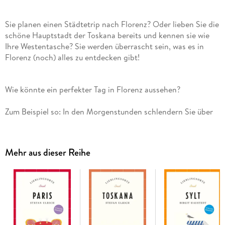
Sie planen einen Städtetrip nach Florenz? Oder lieben Sie die
schöne Hauptstadt der Toskana bereits und kennen sie wie
Ihre Westentasche? Sie werden überrascht sein, was es in
Florenz (noch) alles zu entdecken gibt!
Zum Beispiel so: In den Morgenstunden schlendern Sie über
die Piazza Santo Spirito. Sie drehen eine Runde über den
Obst- und Gemüsemarkt und frühstücken in einem der
alteingesessenen Cafés
Cappuccino
und
Cornetto
. Nebenan
Mehr aus dieser Reihe
präsentiert Ihnen die Cappella Brancacci stolz die Fresken
des Malers Masaccio. Nach einem kleinen Spaziergang durch
die Boboli-Gärten, wo Sie die von Cosimo III. De' Medici
geliebten Jasmin-Sträucher bewundern, entdecken Sie den
romantischen Giardino Bardini, ein verstecktes Juwel der
Gartenkunst. Zur Stärkung gönnen Sie sich
Lampredotto-
Panini
vom besten Straßenstand der Stadt - eine himmlische