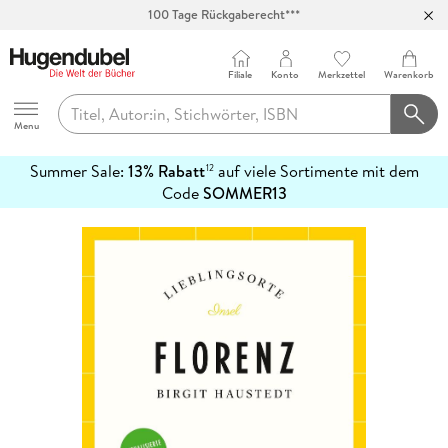
100 Tage Rückgaberecht***
Abholung in über 100 Filialen
Filiale
Konto
Merkzettel
Warenkorb
Hugendubel
Menu
Summer Sale:
13% Rabatt
auf viele Sortimente mit dem
12
mehr
Code
SOMMER13
erfahren