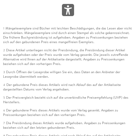
Mängelexemplare sind Bücher mit leichten Beschädigungen, die das Lesen aber nicht
1
einschränken. Mängelexemplare sind durch einen Stempel als solche gekennzeichnet.
Die frühere Buchpreisbindung ist aufgehoben. Angaben zu Preissenkungen beziehen
sich auf den gebundenen Preis eines mangelfreien Exemplars.
Diese Artikel unterliegen nicht der Preisbindung, die Preisbindung dieser Artikel
2
wurde aufgehoben oder der Preis wurde vom Verlag gesenkt. Die jeweils zutreffende
Alternative wird Ihnen auf der Artikelseite dargestellt. Angaben zu Preissenkungen
beziehen sich auf den vorherigen Preis.
Durch Öffnen der Leseprobe willigen Sie ein, dass Daten an den Anbieter der
3
Leseprobe übermittelt werden.
Der gebundene Preis dieses Artikels wird nach Ablauf des auf der Artikelseite
4
dargestellten Datums vom Verlag angehoben.
Der Preisvergleich bezieht sich auf die unverbindliche Preisempfehlung (UVP) des
5
Herstellers.
Der gebundene Preis dieses Artikels wurde vom Verlag gesenkt. Angaben zu
6
Preissenkungen beziehen sich auf den vorherigen Preis.
Die Preisbindung dieses Artikels wurde aufgehoben. Angaben zu Preissenkungen
7
beziehen sich auf den letzten gebundenen Preis.
Der gebundene Preis dieses Artikels wird nach Ablauf des auf der Artikelseite
8