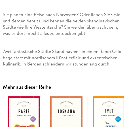
Sie planen eine Reise nach Norwegen? Oder lieben Sie Oslo
und Bergen bereits und kennen die beiden skandinavischen
Städte wie Ihre Westentasche? Sie werden überrascht sein,
was es dort (noch) alles zu entdecken gibt!
Zwei fantastische Städte Skandinaviens in einem Band: Oslo
begeistert mit nordischem Künstlerflair und exzentrischer
Kulinarik. In Bergen schlendern wir stundenlang durch
schmale Gassen. Gemeinsam liefern die Städte einen
schillernden Eindruck des fernen Nordens.
Mehr aus dieser Reihe
In Oslo starten Sie mit einem Morgenspaziergang durch den
Vigeland-Skulpturenpark und einem Besuch des Vigeland-
Museums in den Tag. Sein Namensgeber hat die gesamte
Anlage mit nackten Figuren bestückt - unter ihnen ein