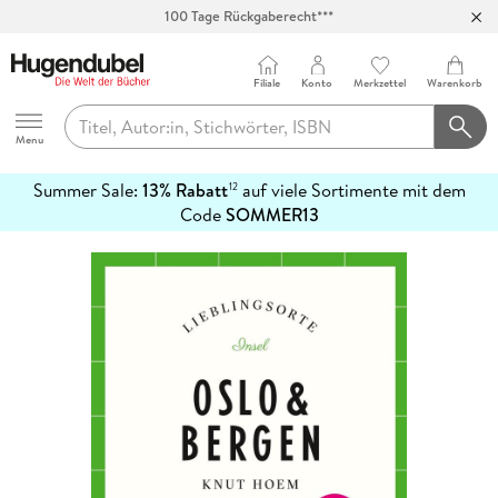
100 Tage Rückgaberecht***
Abholung in über 100 Filialen
Filiale
Konto
Merkzettel
Warenkorb
Hugendubel
Menu
Summer Sale:
13% Rabatt
auf viele Sortimente mit dem
12
mehr
Code
SOMMER13
erfahren