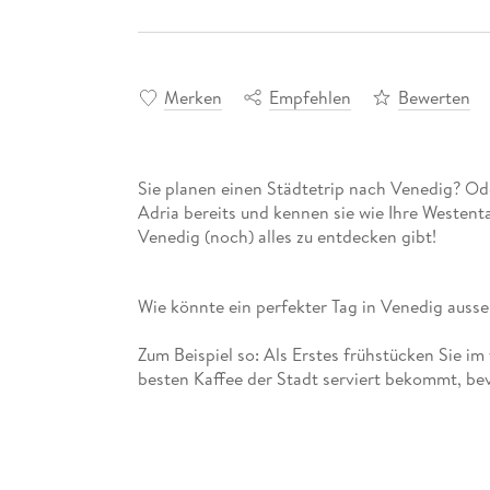
Merken
Empfehlen
Bewerten
Sie planen einen Städtetrip nach Venedig? Ode
Adria bereits und kennen sie wie Ihre Westent
Venedig (noch) alles zu entdecken gibt!
Zum Beispiel so: Als Erstes frühstücken Sie i
besten Kaffee der Stadt serviert bekommt, be
Canal Grande stürzen. Nach einem Abstecher 
kostbaren Ambiente des Palazzo Mocenigo M
stärken Sie sich mit Cicchetti, italienischen
im ältesten Bacaro Venedigs. In der Gondelwe