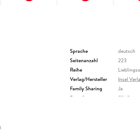
Für alle, die beim Reisen auf das Ungewöh
Hier finden Sie nicht, was man gesehen hab
Mit vielen farbigen Fotografien, Illustrati
Sprache
deutsch
Seitenanzahl
223
Entdecken Sie das Lebensgefühl einer Stadt
Reihe
Lieblingso
Verlag/Hersteller
Insel Verl
Family Sharing
Ja
Dateiformat
EPUB
t