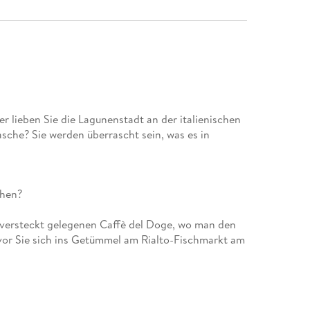
r lieben Sie die Lagunenstadt an der italienischen
asche? Sie werden überrascht sein, was es in
m versteckt gelegenen Caffè del Doge, wo man den
vor Sie sich ins Getümmel am Rialto-Fischmarkt am
zum Markusplatz bestaunen Sie anschließend im
ode- und Parfümkunst. Am späten Vormittag
 Tapas, und einem Ombra, einem Hauch kühlen Weins,
rft am Rio San Trovaso beobachten Sie die