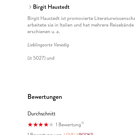
Birgit Haustedt
Birgit Haustedt ist promovierte Literaturwissenscha
arbeitete sie in Italien und hat mehrere Reisebände
erschienen u. a.
Lieblingsorte Venedig
(it 5027) und
Lieblingsorte Florenz
(it 5026).
Bewertungen
Durchschnitt
15
1 Bewertung
1 Bewertung
von