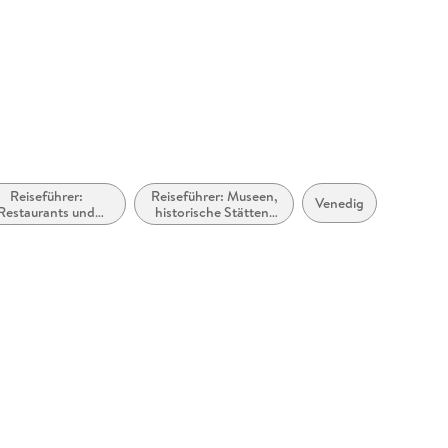
Reiseführer:
Reiseführer: Museen,
Venedig
Restaurants und
historische Stätten,
Cafés
Galerien usw.