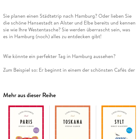
Sie planen einen Städtetrip nach Hamburg? Oder lieben Sie
die schöne Hansestadt an Alster und Elbe bereits und kennen
sie wie Ihre Westentasche? Sie werden überrascht sein, was
es in Hamburg (noch) alles zu entdecken gibt!
Zum Beispiel so: Er beginnt in einem der schönsten Cafés der
Stadt mit herrlich-nostalgischem Flair. »In die Gänge«
kommen Sie anschließend im gleichnamigen Viertel, und in
der benachbarten Poolstraße entdecken Sie im Hinterhof
Mehr aus dieser Reihe
einen versteckten Tempel. Am Mittag lauschen Sie einem
Lunchkonzert an der Börse und fahren danach Paternoster
im Slomanhaus. Schlendern Sie nachmittags durch Hafencity
und Speicherstadt, mit Blick auf die imposante
Elbphilharmonie. Am frühen Abend genießen Sie die
außergewöhnliche Aussicht vom nördlichsten Weinberg
Deutschlands auf den Hamburger Hafen und stärken sich an