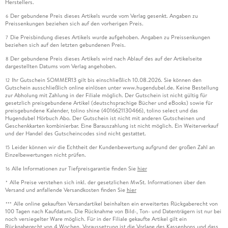
Herstellers.
Der gebundene Preis dieses Artikels wurde vom Verlag gesenkt. Angaben zu
6
Preissenkungen beziehen sich auf den vorherigen Preis.
Die Preisbindung dieses Artikels wurde aufgehoben. Angaben zu Preissenkungen
7
beziehen sich auf den letzten gebundenen Preis.
Der gebundene Preis dieses Artikels wird nach Ablauf des auf der Artikelseite
8
dargestellten Datums vom Verlag angehoben.
Ihr Gutschein SOMMER13 gilt bis einschließlich 10.08.2026. Sie können den
12
Gutschein ausschließlich online einlösen unter www.hugendubel.de. Keine Bestellung
zur Abholung mit Zahlung in der Filiale möglich. Der Gutschein ist nicht gültig für
gesetzlich preisgebundene Artikel (deutschsprachige Bücher und eBooks) sowie für
preisgebundene Kalender, tolino shine (4016621130466), tolino select und das
Hugendubel Hörbuch Abo. Der Gutschein ist nicht mit anderen Gutscheinen und
Geschenkkarten kombinierbar. Eine Barauszahlung ist nicht möglich. Ein Weiterverkauf
und der Handel des Gutscheincodes sind nicht gestattet.
Leider können wir die Echtheit der Kundenbewertung aufgrund der großen Zahl an
15
Einzelbewertungen nicht prüfen.
Alle Informationen zur Tiefpreisgarantie finden Sie
hier
16
Alle Preise verstehen sich inkl. der gesetzlichen MwSt. Informationen über den
*
Versand und anfallende Versandkosten finden Sie
hier
Alle online gekauften Versandartikel beinhalten ein erweitertes Rückgaberecht von
***
100 Tagen nach Kaufdatum. Die Rücknahme von Bild-, Ton- und Datenträgern ist nur bei
noch versiegelter Ware möglich. Für in der Filiale gekaufte Artikel gilt ein
Rückgaberecht von 4 Wochen. Voraussetzung ist die Vorlage des Kassenbons und dass