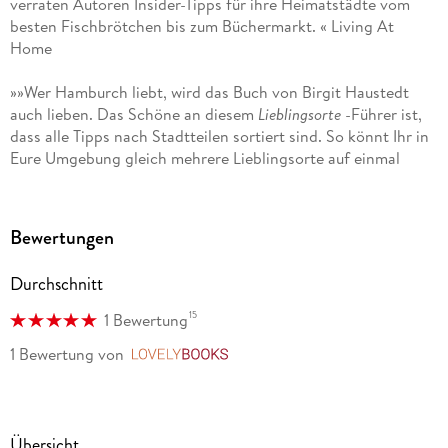
verraten Autoren Insider-Tipps für ihre Heimatstädte vom
besten Fischbrötchen bis zum Büchermarkt. « Living At
Home
»»Wer Hamburch liebt, wird das Buch von Birgit Haustedt
auch lieben. Das Schöne an diesem
Lieblingsorte
-Führer ist,
dass alle Tipps nach Stadtteilen sortiert sind. So könnt Ihr in
Eure Umgebung gleich mehrere Lieblingsorte auf einmal
erkunden. Besonders gefällt mir dabei das Buchdesign: Es
gibt kleine Illustrationen zu jedem Kapitel, die Texte sind
übersichtlich und zu jeden Tipp gibt es die Adresse und
Bewertungen
Öffnungszeiten sowie ein hübsches Foto. . . . Ob für
Touristen, Neuhamburger oder alte Hamburger Hasen das
Durchschnitt
Buch hat für jeden ein paar gute Tipps parat. Wenn Ihr Euch
auf die Suche nach ein paar neuen Lieblingsplätzchen
15
1 Bewertung
machen wollt, dann ist das Buch genau das Richtige. «
1 Bewertung
von
LovelyBooks
typisch-hamburch. de
»Was ein Reiseverführer. Toll! « Katharina Hesse,
boersenblatt. net
Übersicht