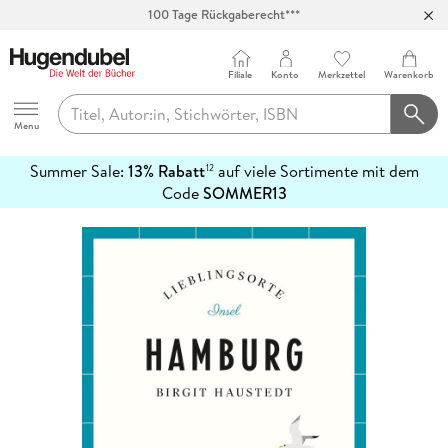
100 Tage Rückgaberecht***
Abholung in über 100 Filialen
Filiale
Konto
Merkzettel
Warenkorb
Hugendubel
Menu
Summer Sale:
13% Rabatt
auf viele Sortimente mit dem
12
mehr
Code
SOMMER13
erfahren