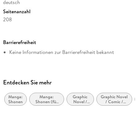
deutsch
Seitenanzahl
208
Dateigröße
129,45 MB
Barrierefreiheit
Altersempfehlung
Keine Informationen zur Barrierefreiheit bekannt
von 10 bis 99 Jahren
Reihe
One Piece, 1
Autor/Autorin
Entdecken Sie mehr
Eiichiro Oda
Manga:
Manga:
Graphic
Graphic Novel
Übersetzung
Shonen
Shonen (für
Novel /
/ Comic /
Ayumi von Borcke
Jungen im
Comic /
Manga:
Teenageralter)
Manga:
Superhelden
Verlag/Hersteller
Action
und
und
Superschurken
Carlsen Manga
Abenteuer
Originalsprache