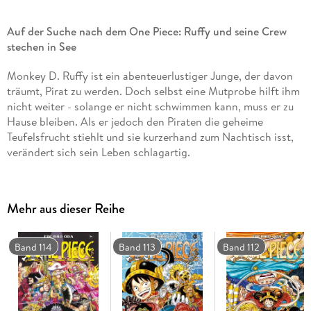
Auf der Suche nach dem One Piece: Ruffy und seine Crew
stechen in See
Monkey D. Ruffy ist ein abenteuerlustiger Junge, der davon
träumt, Pirat zu werden. Doch selbst eine Mutprobe hilft ihm
nicht weiter - solange er nicht schwimmen kann, muss er zu
Hause bleiben. Als er jedoch den Piraten die geheime
Teufelsfrucht stiehlt und sie kurzerhand zum Nachtisch isst,
verändert sich sein Leben schlagartig.
Die Geschichte von Ruffy und seinen Freunden ist ein
einzigartiges Abenteuer voller Action, Dramatik,
Mehr aus dieser Reihe
Freundschaft und Humor. Mit über 500 Millionen verkauften
Exemplaren weltweit ist One Piece die erfolgreichste
Mangaserie aller Zeiten!
Band 114
Band 113
Band 112
Abenteuer-Manga über einen Jungen und seinen Traum,
der König der Piraten zu werden
Die Serie gilt als noch nicht abgeschlossen