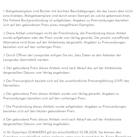
Mängelexemplare sind Bücher mit leichten Beschädigungen, die das Lesen aber nicht
1
einschränken. Mängelexemplare sind durch einen Stempel als solche gekennzeichnet.
Die frühere Buchpreisbindung ist aufgehoben. Angaben zu Preissenkungen beziehen
sich auf den gebundenen Preis eines mangelfreien Exemplars.
Diese Artikel unterliegen nicht der Preisbindung, die Preisbindung dieser Artikel
2
wurde aufgehoben oder der Preis wurde vom Verlag gesenkt. Die jeweils zutreffende
Alternative wird Ihnen auf der Artikelseite dargestellt. Angaben zu Preissenkungen
beziehen sich auf den vorherigen Preis.
Durch Öffnen der Leseprobe willigen Sie ein, dass Daten an den Anbieter der
3
Leseprobe übermittelt werden.
Der gebundene Preis dieses Artikels wird nach Ablauf des auf der Artikelseite
4
dargestellten Datums vom Verlag angehoben.
Der Preisvergleich bezieht sich auf die unverbindliche Preisempfehlung (UVP) des
5
Herstellers.
Der gebundene Preis dieses Artikels wurde vom Verlag gesenkt. Angaben zu
6
Preissenkungen beziehen sich auf den vorherigen Preis.
Die Preisbindung dieses Artikels wurde aufgehoben. Angaben zu Preissenkungen
7
beziehen sich auf den letzten gebundenen Preis.
Der gebundene Preis dieses Artikels wird nach Ablauf des auf der Artikelseite
8
dargestellten Datums vom Verlag angehoben.
Ihr Gutschein SOMMER13 gilt bis einschließlich 10.08.2026. Sie können den
12
Gutschein ausschließlich online einlösen unter www.hugendubel.de. Keine Bestellung