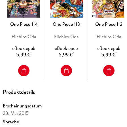
Für Fans von "Naruto", "Dragon Ball", "My Hero Academia"
und "Fairy Tail"
Ideal für Jungs, Mädchen und alle Geschlechter ab 10
One Piece 114
One Piece 113
One Piece 112
Jahren
Eiichiro Oda
Eiichiro Oda
Eiichiro Oda
Tolle Charaktere, dynamische Action und ein packendes
eBook epub
eBook epub
eBook epub
5,99 €
5,99 €
5,99 €
Abenteuer: Der Beginn von One Piece
*
*
*
Produktdetails
Erscheinungsdatum
28. Mai 2015
Sprache