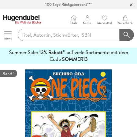
100 Tage Rückgaberecht***
Abholung in über 100 Filialen
Filiale
Konto
Merkzettel
Warenkorb
Hugendubel
Menu
Summer Sale:
13% Rabatt
auf viele Sortimente mit dem
12
mehr
Code
SOMMER13
erfahren
Band 1