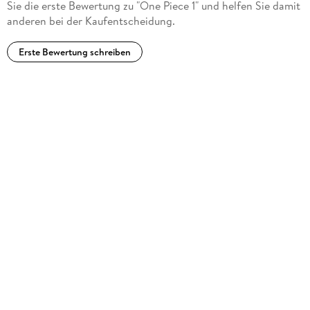
Sie die erste Bewertung zu "One Piece 1" und helfen Sie damit
und Romane sowie der Kurzgeschichtenband WANTED
anderen bei der Kaufentscheidung.
erschienen!
Erste Bewertung schreiben