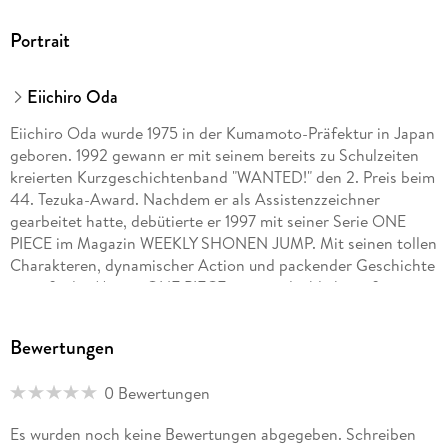
Portrait
Eiichiro Oda
Eiichiro Oda wurde 1975 in der Kumamoto-Präfektur in Japan
geboren. 1992 gewann er mit seinem bereits zu Schulzeiten
kreierten Kurzgeschichtenband "WANTED!" den 2. Preis beim
44. Tezuka-Award. Nachdem er als Assistenzzeichner
gearbeitet hatte, debütierte er 1997 mit seiner Serie ONE
PIECE im Magazin WEEKLY SHONEN JUMP. Mit seinen tollen
Charakteren, dynamischer Action und packender Geschichte
genießt der Manga ONE PIECE eine unglaublich große
Popularität. Allein in Japan wurden bereits über 200
Millionen Exemplare der Serie verkauft. ONE PIECE feiert
Bewertungen
multimedial große Erfolge: die Serie wurde als Anime
adaptiert, ebenso gibt es eine Reihe von Games, Kinofilmen
0 Bewertungen
u. v. m. Die Serie hat auch in Europa und den USA unzählige
Fans. Die deutsche Ausgabe des Manga kommt
Es wurden noch keine Bewertungen abgegeben. Schreiben
dreimonatlich bei Carlsen, außerdem sind mehrere Guides