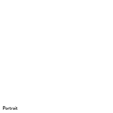
EBOOK
Dateiformat
EPUB
ISBN
9783492960816
Portrait