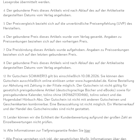
Leseprobe übermittelt werden.
Der gebundene Preis dieses Artikels wird nach Ablauf des auf der Artikelseite
4
dargestellten Datums vom Verlag angehoben.
Der Preisvergleich bezieht sich auf die unverbindliche Preisempfehlung (UVP) des
5
Herstellers.
Der gebundene Preis dieses Artikels wurde vom Verlag gesenkt. Angaben zu
6
Preissenkungen beziehen sich auf den vorherigen Preis.
Die Preisbindung dieses Artikels wurde aufgehoben. Angaben zu Preissenkungen
7
beziehen sich auf den letzten gebundenen Preis.
Der gebundene Preis dieses Artikels wird nach Ablauf des auf der Artikelseite
8
dargestellten Datums vom Verlag angehoben.
Ihr Gutschein SOMMER13 gilt bis einschließlich 10.08.2026. Sie können den
12
Gutschein ausschließlich online einlösen unter www.hugendubel.de. Keine Bestellung
zur Abholung mit Zahlung in der Filiale möglich. Der Gutschein ist nicht gültig für
gesetzlich preisgebundene Artikel (deutschsprachige Bücher und eBooks) sowie für
preisgebundene Kalender, tolino shine (4016621130466), tolino select und das
Hugendubel Hörbuch Abo. Der Gutschein ist nicht mit anderen Gutscheinen und
Geschenkkarten kombinierbar. Eine Barauszahlung ist nicht möglich. Ein Weiterverkauf
und der Handel des Gutscheincodes sind nicht gestattet.
Leider können wir die Echtheit der Kundenbewertung aufgrund der großen Zahl an
15
Einzelbewertungen nicht prüfen.
Alle Informationen zur Tiefpreisgarantie finden Sie
hier
16
Alle Preise verstehen sich inkl. der gesetzlichen MwSt. Informationen über den
*