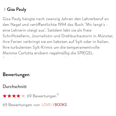
Gisa Pauly
Gisa Pauly hängte nach zwanzig Jahren den Lehrerberuf an
den Nagel und veröffentlichte 1994 das Buch "Mir langt's -
eine Lehrerin steigt aus". Seitdem lebt sie als freie
Schriftstellerin, Journalistin und Drehbuchautorin in Münster,
ihre Ferien verbringt sie am liebsten auf Sylt oder in Italien.
Ihre turbulenten Sylt-Krimis um die temperamentvolle
Mamma Carlotta erobern regelmäßig die SPIEGEL-
Bestsellerliste, genauso wie ihre erfolgreichen Italien-
Romane. Gisa Pauly wurde mehrfach ausgezeichnet, darunter
mit dem Satirepreis der Stadt Boppard und der Goldenen
Bewertungen
Kamera des SWR für das Drehbuch "Déjàvu".
Durchschnitt
15
69 Bewertungen
69 Bewertungen
von
LovelyBooks