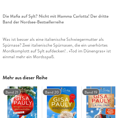
Die Mafia auf Sylt? Nicht mit Mamma Carlotta! Der dritte
Band der Nordsee-Bestsellerreihe
Was ist besser als eine italienische Schwiegermutter als
Spürnase? Zwei italienische Spürnasen, die ein unerhörtes
Mordkomplott auf Sylt aufdecken! . »Tod im Dünengras« ist
einmal mehr ein Mordsspaß.
Kommissar Erik Wolf hat normalerweise alle Hände voll damit
Mehr aus dieser Reihe
zu tun, seine italienische Schwiegermutter aus seinen
Ermittlungen rauszuhalten - nicht, dass sich Mamma Carlotta
davon abhalten ließe. Doch in »Tod im Dünengras« könnte
Band 21
Band 20
Band 19
ihre (unfreiwillige) Expertise und unverbesserliche Neugier
einen kniffligen Fall lösen.