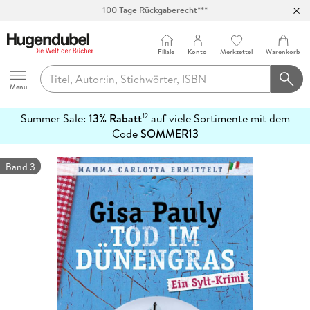
100 Tage Rückgaberecht***
Abholung in über 100 Filialen
Filiale
Konto
Merkzettel
Warenkorb
Hugendubel
Menu
Summer Sale:
13% Rabatt
auf viele Sortimente mit dem
12
mehr
Code
SOMMER13
erfahren
Band 3