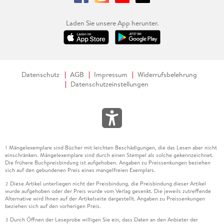
Laden Sie unsere App herunter.
Datenschutz
AGB
Impressum
Widerrufsbelehrung
Datenschutzeinstellungen
Mängelexemplare sind Bücher mit leichten Beschädigungen, die das Lesen aber nicht
1
einschränken. Mängelexemplare sind durch einen Stempel als solche gekennzeichnet.
Die frühere Buchpreisbindung ist aufgehoben. Angaben zu Preissenkungen beziehen
sich auf den gebundenen Preis eines mangelfreien Exemplars.
Diese Artikel unterliegen nicht der Preisbindung, die Preisbindung dieser Artikel
2
wurde aufgehoben oder der Preis wurde vom Verlag gesenkt. Die jeweils zutreffende
Alternative wird Ihnen auf der Artikelseite dargestellt. Angaben zu Preissenkungen
beziehen sich auf den vorherigen Preis.
Durch Öffnen der Leseprobe willigen Sie ein, dass Daten an den Anbieter der
3