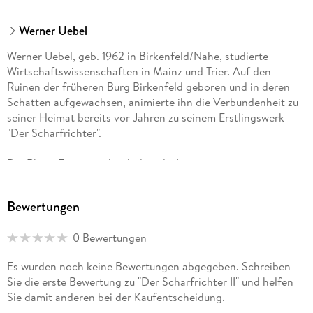
Werner Uebel
Werner Uebel, geb. 1962 in Birkenfeld/Nahe, studierte
Wirtschaftswissenschaften in Mainz und Trier. Auf den
Ruinen der früheren Burg Birkenfeld geboren und in deren
Schatten aufgewachsen, animierte ihn die Verbundenheit zu
seiner Heimat bereits vor Jahren zu seinem Erstlingswerk
"Der Scharfrichter".
Die Rhein-Zeitung schrieb damals: In seinem ersten
historischen Roman "Der Scharfrichter" baut Werner Uebel
einen fast unerträglichen Spannungsbogen auf, der in
Bewertungen
Birkenfeld auf dem Blutgerüst beginnt, bis nach Kastellaun
führt, um schließlich wieder in Birkenfeld zu enden.
0 Bewertungen
Später heißt es: Langsam nimmt das Buch dramatische Züge
Es wurden noch keine Bewertungen abgegeben. Schreiben
mit erstaunlichen Wendungen an. Der Autor Werner Uebel
Sie die erste Bewertung zu "Der Scharfrichter II" und helfen
versteht es glänzend, den Leser mitzunehmen in die Wirren
Sie damit anderen bei der Kaufentscheidung.
des 14. Jahrhunderts. Das Ende des historischen Romans