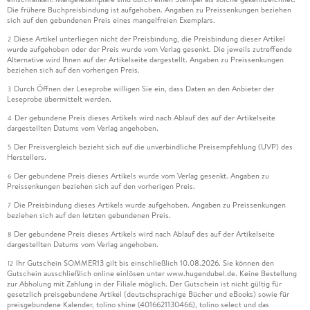
Die frühere Buchpreisbindung ist aufgehoben. Angaben zu Preissenkungen beziehen
sich auf den gebundenen Preis eines mangelfreien Exemplars.
Diese Artikel unterliegen nicht der Preisbindung, die Preisbindung dieser Artikel
2
wurde aufgehoben oder der Preis wurde vom Verlag gesenkt. Die jeweils zutreffende
Alternative wird Ihnen auf der Artikelseite dargestellt. Angaben zu Preissenkungen
beziehen sich auf den vorherigen Preis.
Durch Öffnen der Leseprobe willigen Sie ein, dass Daten an den Anbieter der
3
Leseprobe übermittelt werden.
Der gebundene Preis dieses Artikels wird nach Ablauf des auf der Artikelseite
4
dargestellten Datums vom Verlag angehoben.
Der Preisvergleich bezieht sich auf die unverbindliche Preisempfehlung (UVP) des
5
Herstellers.
Der gebundene Preis dieses Artikels wurde vom Verlag gesenkt. Angaben zu
6
Preissenkungen beziehen sich auf den vorherigen Preis.
Die Preisbindung dieses Artikels wurde aufgehoben. Angaben zu Preissenkungen
7
beziehen sich auf den letzten gebundenen Preis.
Der gebundene Preis dieses Artikels wird nach Ablauf des auf der Artikelseite
8
dargestellten Datums vom Verlag angehoben.
Ihr Gutschein SOMMER13 gilt bis einschließlich 10.08.2026. Sie können den
12
Gutschein ausschließlich online einlösen unter www.hugendubel.de. Keine Bestellung
zur Abholung mit Zahlung in der Filiale möglich. Der Gutschein ist nicht gültig für
gesetzlich preisgebundene Artikel (deutschsprachige Bücher und eBooks) sowie für
preisgebundene Kalender, tolino shine (4016621130466), tolino select und das