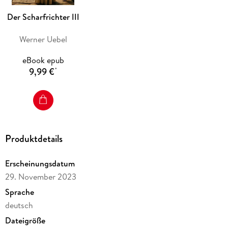
spannender Roman aus dem ausgehenden Mittelalter.
Fesselnd und unterhaltsam bis zur letzten Zeile.
Der Scharfrichter III
Werner Uebel
eBook epub
9,99 €
*
Produktdetails
Erscheinungsdatum
29. November 2023
Sprache
deutsch
Dateigröße