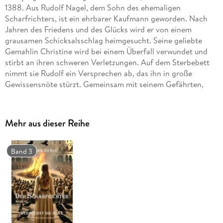
1388. Aus Rudolf Nagel, dem Sohn des ehemaligen
Scharfrichters, ist ein ehrbarer Kaufmann geworden. Nach
Jahren des Friedens und des Glücks wird er von einem
grausamen Schicksalsschlag heimgesucht. Seine geliebte
Gemahlin Christine wird bei einem Überfall verwundet und
stirbt an ihren schweren Verletzungen. Auf dem Sterbebett
nimmt sie Rudolf ein Versprechen ab, das ihn in große
Gewissensnöte stürzt. Gemeinsam mit seinem Gefährten,
dem Ritter Biz von Sterrenberg, begibt er sich auf die Suche
nach Christines Mördern. Während in Birkenfeld zwei
ungleiche Schwestern um Rudolfs Gunst buhlen, lebt in
Mehr aus dieser Reihe
einem anderen Teil des Landes eine unglückliche junge Frau,
die alle nur die Schöne Witwe nennen. Eine gefährliche
Räuberbande macht den Hunsrück unsicher und entführt die
Band 3
Frauen und Töchter wohlhabender Bürger. Fest entschlossen,
sein Versprechen einzulösen, wird Rudolf von seiner
Vergangenheit eingeholt. In den weiten Wäldern des
Hunsrücks kommt es zu einer dramatischen Verfolgungsjagd.
Danach überschlagen sich die Ereignisse und plötzlich ist
nichts mehr so, wie es den Anschein hatte . . . Ein