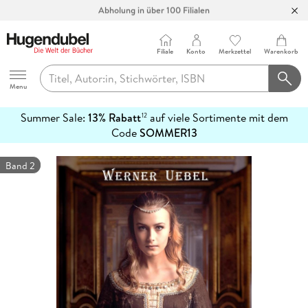
Abholung in über 100 Filialen
Filiale
Konto
Merkzettel
Warenkorb
Hugendubel
Menu
Summer Sale:
13% Rabatt
auf viele Sortimente mit dem
12
mehr
Code
SOMMER13
erfahren
Band 2