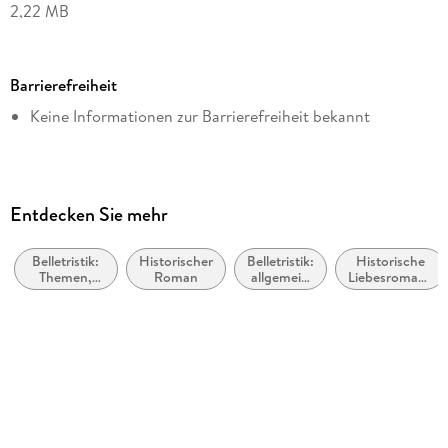
2,22 MB
Reihe
Der Schafrichter, 2
Barrierefreiheit
Autor/Autorin
Keine Informationen zur Barrierefreiheit bekannt
Werner Uebel
Verlag/Hersteller
tredition GmbH
Kopierschutz
Entdecken Sie mehr
mit Wasserzeichen versehen
Belletristik:
Historischer
Belletristik:
Historische
Produktart
Themen,
Roman
allgemein
Liebesromane
EBOOK
Stoffe,
und
/ Romance
Motive:
literarisch,
Dateiformat
Liebe und
nicht nach
Beziehungen
Genre
EPUB
ISBN
9783347944589