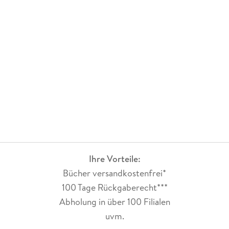
Spaß beiseite, mich konnte das Buch irgendwie nicht so ganz
abholen und auch die Ermittlungen bzw. Befragungen von
Zeugen und potentiellen Verdächtigen fand ich nicht wirklich
gelungen.Einzig Poirot hat es wieder rausgerissen mit seinen
Bemerkungen, die ich manchmal ziemlich witzig fand, dann
aber auch sehr schickierend.
Ihre Vorteile:
Bücher versandkostenfrei*
100 Tage Rückgaberecht***
Abholung in über 100 Filialen
uvm.