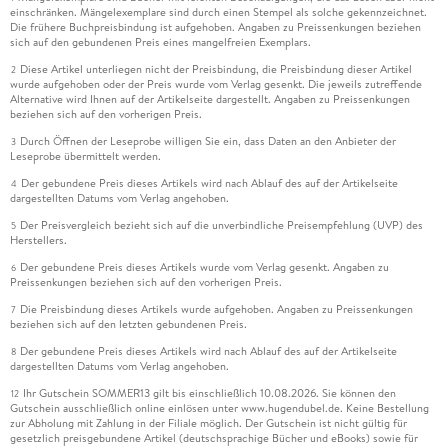
einschränken. Mängelexemplare sind durch einen Stempel als solche gekennzeichnet.
Die frühere Buchpreisbindung ist aufgehoben. Angaben zu Preissenkungen beziehen
sich auf den gebundenen Preis eines mangelfreien Exemplars.
Diese Artikel unterliegen nicht der Preisbindung, die Preisbindung dieser Artikel
2
wurde aufgehoben oder der Preis wurde vom Verlag gesenkt. Die jeweils zutreffende
Alternative wird Ihnen auf der Artikelseite dargestellt. Angaben zu Preissenkungen
beziehen sich auf den vorherigen Preis.
Durch Öffnen der Leseprobe willigen Sie ein, dass Daten an den Anbieter der
3
Leseprobe übermittelt werden.
Der gebundene Preis dieses Artikels wird nach Ablauf des auf der Artikelseite
4
dargestellten Datums vom Verlag angehoben.
Der Preisvergleich bezieht sich auf die unverbindliche Preisempfehlung (UVP) des
5
Herstellers.
Der gebundene Preis dieses Artikels wurde vom Verlag gesenkt. Angaben zu
6
Preissenkungen beziehen sich auf den vorherigen Preis.
Die Preisbindung dieses Artikels wurde aufgehoben. Angaben zu Preissenkungen
7
beziehen sich auf den letzten gebundenen Preis.
Der gebundene Preis dieses Artikels wird nach Ablauf des auf der Artikelseite
8
dargestellten Datums vom Verlag angehoben.
Ihr Gutschein SOMMER13 gilt bis einschließlich 10.08.2026. Sie können den
12
Gutschein ausschließlich online einlösen unter www.hugendubel.de. Keine Bestellung
zur Abholung mit Zahlung in der Filiale möglich. Der Gutschein ist nicht gültig für
gesetzlich preisgebundene Artikel (deutschsprachige Bücher und eBooks) sowie für