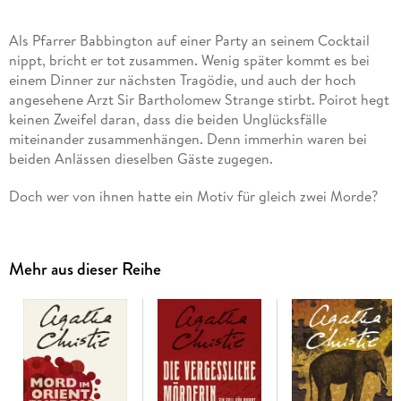
Als Pfarrer Babbington auf einer Party an seinem Cocktail
nippt, bricht er tot zusammen. Wenig später kommt es bei
einem Dinner zur nächsten Tragödie, und auch der hoch
angesehene Arzt Sir Bartholomew Strange stirbt. Poirot hegt
keinen Zweifel daran, dass die beiden Unglücksfälle
miteinander zusammenhängen. Denn immerhin waren bei
beiden Anlässen dieselben Gäste zugegen.
Doch wer von ihnen hatte ein Motiv für gleich zwei Morde?
Inhaltsverzeichnis
Mehr aus dieser Reihe
Cover
Titelseite
Für meine Freunde, [. . .]
Regie: [. . .]
Erster Akt Verdacht
Zweiter Akt Gewissheit
Dritter Akt Enthüllung