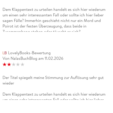
Dem Klappentext zu urteilen handelt es sich hier wiederum
um einen sehr interessanten Fall oder sollte ich hier lieber
sagen Fälle? Immerhin geschieht nicht nur ein Mord und
Poirot ist der festen Überzeugung, dass beide in
Zusammenhang stehen oder täuscht er sich?
Wie der Name schon sagt, ist das Buch selbst in drei
verschiedene Akte unterteilt.
LovelyBooks-Bewertung
In den ersten geschehen die Morde, im Mittelteil wird
Von NalasBuchBlog
am
11.02.2026
ermittelt und im dritten Akt wird nach und nach die
Auflösung herbeigeführt. Oder geleitet? Oder konstruiert?
Um ehrlich zu sein, kann ich das bei diesem Buch nicht genau
sagen. Denn die Auflösung ließ mich nicht nur sehr
Der Titel spiegelt meine Stimmung zur Auflösung sehr gut
enttäuscht, sondern auch unglaublich fassungslos zurück.
wieder
Das liegt nicht unbedingt an Poirots Art und Weise die Fälle
zu klären, sondern wie die Morde im Zusammenhang stehen,
Dem Klappentext zu urteilen handelt es sich hier wiederum
welches Motiv sich dahinter verbirgt und was genau
um einen sehr interessanten Fall oder sollte ich hier lieber
geschehen ist.
sagen Fälle? Immerhin geschieht nicht nur ein Mord und
Es war einfach ein bisschen zu viel und was mich genau
Poirot ist der festen Überzeugung, dass beide in