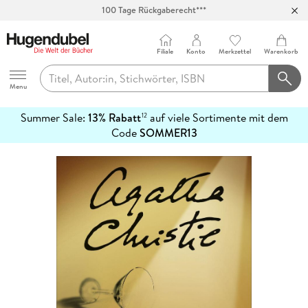
100 Tage Rückgaberecht***
Abholung in über 100 Filialen
Filiale
Konto
Merkzettel
Warenkorb
Hugendubel
Menu
Summer Sale:
13% Rabatt
auf viele Sortimente mit dem
12
mehr
Code
SOMMER13
erfahren