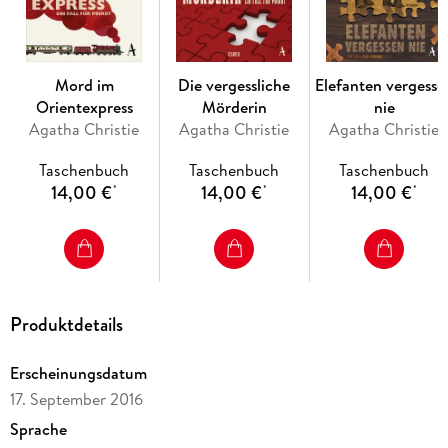
Über Agatha Christie
Impressum
Skipper-Books
Mord im
Die vergessliche
Elefanten vergesse
Orientexpress
Mörderin
nie
Agatha Christie
Agatha Christie
Agatha Christie
Taschenbuch
Taschenbuch
Taschenbuch
14,00 €
14,00 €
14,00 €
*
*
*
Produktdetails
Erscheinungsdatum
17. September 2016
Sprache