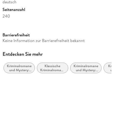
deutsch
Seitenanzahl
240
Reihe
Hercule Poirot
Barrierefreiheit
Autor/Autorin
Keine Information zur Barrierefreiheit bekannt
Agatha Christie
Übersetzung
Entdecken Sie mehr
Henning Ahrens
Kriminalromane
Klassische
Kriminalromane
Kri
Verlag/Hersteller
und Mystery:
Kriminalromane
und Mystery:
un
Atlantik Verlag
Cosy Mystery
und Mystery
Polizeiarbeit &
Pri
Forensik
Amat
Produktart
kartoniert
Gewicht
217 g
Größe (L/B/H)