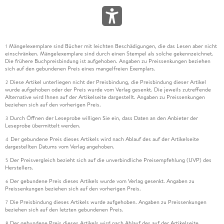
Mängelexemplare sind Bücher mit leichten Beschädigungen, die das Lesen aber nicht
1
einschränken. Mängelexemplare sind durch einen Stempel als solche gekennzeichnet.
Die frühere Buchpreisbindung ist aufgehoben. Angaben zu Preissenkungen beziehen
sich auf den gebundenen Preis eines mangelfreien Exemplars.
Diese Artikel unterliegen nicht der Preisbindung, die Preisbindung dieser Artikel
2
wurde aufgehoben oder der Preis wurde vom Verlag gesenkt. Die jeweils zutreffende
Alternative wird Ihnen auf der Artikelseite dargestellt. Angaben zu Preissenkungen
beziehen sich auf den vorherigen Preis.
Durch Öffnen der Leseprobe willigen Sie ein, dass Daten an den Anbieter der
3
Leseprobe übermittelt werden.
Der gebundene Preis dieses Artikels wird nach Ablauf des auf der Artikelseite
4
dargestellten Datums vom Verlag angehoben.
Der Preisvergleich bezieht sich auf die unverbindliche Preisempfehlung (UVP) des
5
Herstellers.
Der gebundene Preis dieses Artikels wurde vom Verlag gesenkt. Angaben zu
6
Preissenkungen beziehen sich auf den vorherigen Preis.
Die Preisbindung dieses Artikels wurde aufgehoben. Angaben zu Preissenkungen
7
beziehen sich auf den letzten gebundenen Preis.
Der gebundene Preis dieses Artikels wird nach Ablauf des auf der Artikelseite
8