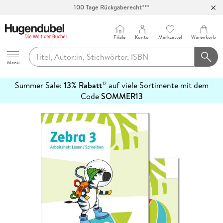
100 Tage Rückgaberecht***
Abholung in über 100 Filialen
Filiale
Konto
Merkzettel
Warenkorb
Hugendubel
Menu
Summer Sale:
13% Rabatt
auf viele Sortimente mit dem
12
mehr
Code
SOMMER13
erfahren