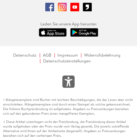
Laden Sie unsere App herunter.
Datenschutz
AGB
Impressum
Widerrufsbelehrung
Datenschutzeinstellungen
Mängelexemplare sind Bücher mit leichten Beschädigungen, die das Lesen aber nicht
1
einschränken. Mängelexemplare sind durch einen Stempel als solche gekennzeichnet.
Die frühere Buchpreisbindung ist aufgehoben. Angaben zu Preissenkungen beziehen
sich auf den gebundenen Preis eines mangelfreien Exemplars.
Diese Artikel unterliegen nicht der Preisbindung, die Preisbindung dieser Artikel
2
wurde aufgehoben oder der Preis wurde vom Verlag gesenkt. Die jeweils zutreffende
Alternative wird Ihnen auf der Artikelseite dargestellt. Angaben zu Preissenkungen
beziehen sich auf den vorherigen Preis.