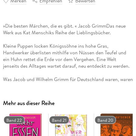
Merken
Empfehlen
Bewerten
»Die besten Märchen, die es gibt. « Jacob GrimmDas neue
Werk aus Kat Menschiks Reihe der Lieblingsbücher.
Kleine Puppen locken Königssöhne ins hohe Gras,
Handwerker überlisten mithilfe von Nüssen den Teufel und
ein Huhn rettet die Erde vor dem Vergehen. Eine Welt
jenseits des Alltages wartet darauf, neu entdeckt zu werden.
Was Jacob und Wilhelm Grimm für Deutschland waren, waren
Peter Christen Asbjørnsen und Jørgen Moe für Norwegen.
Die Seele eines Landes ist fest verankert in den Geschichten,
Mehr aus dieser Reihe
die sich seine Bewohner über Generationen hinweg abends
erzählten. Sie erweckten mit ihren Erzählungen eine
phantastische und zugleich raue Welt zum Leben, die
Band 22
Band 21
Band 20
einerseits geprägt war von Moral und Sittenlehre und
andererseits von Sehnsüchten und den Träumen der