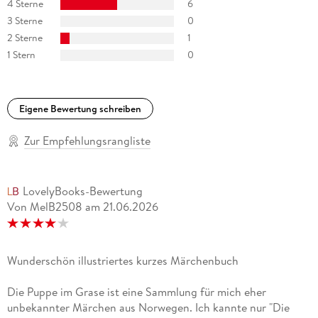
4 Sterne
6
von vier Heften.
Bücher Magazin
3 Sterne
0
2 Sterne
1
Kat Menschik
1 Stern
0
ist freie Illustratorin. Ihre Reihe Lieblingsbücher gilt als eine
Eigene Bewertung schreiben
der schönsten Buchreihen der Welt. Zahlreiche von ihr
ausgestattete Bücher wurden prämiert. Zuletzt erschienen:
Zur Empfehlungsrangliste
Lieblingsmärchen,
Westend
LovelyBooks-Bewertung
Von MelB2508
am
21.06.2026
und
Wer bist du?
Wunderschön illustriertes kurzes Märchenbuch
Die Puppe im Grase ist eine Sammlung für mich eher
unbekannter Märchen aus Norwegen. Ich kannte nur "Die