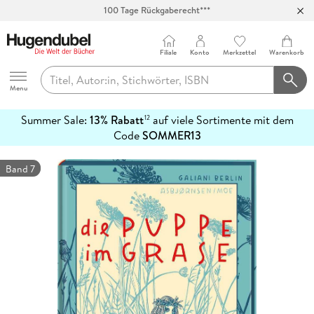
Abholung in über 100 Filialen
Filiale
Konto
Merkzettel
Warenkorb
Hugendubel
Menu
Summer Sale:
13% Rabatt
auf viele Sortimente mit dem
12
mehr
Code
SOMMER13
erfahren
Band 7