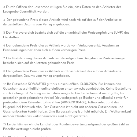
Durch Öffnen der Leseprobe willigen Sie ein, dass Daten an den Anbieter der
3
Leseprobe übermittelt werden.
Der gebundene Preis dieses Artikels wird nach Ablauf des auf der Artikelseite
4
dargestellten Datums vom Verlag angehoben.
Der Preisvergleich bezieht sich auf die unverbindliche Preisempfehlung (UVP) des
5
Herstellers.
Der gebundene Preis dieses Artikels wurde vom Verlag gesenkt. Angaben zu
6
Preissenkungen beziehen sich auf den vorherigen Preis.
Die Preisbindung dieses Artikels wurde aufgehoben. Angaben zu Preissenkungen
7
beziehen sich auf den letzten gebundenen Preis.
Der gebundene Preis dieses Artikels wird nach Ablauf des auf der Artikelseite
8
dargestellten Datums vom Verlag angehoben.
Ihr Gutschein SOMMER13 gilt bis einschließlich 10.08.2026. Sie können den
12
Gutschein ausschließlich online einlösen unter www.hugendubel.de. Keine Bestellung
zur Abholung mit Zahlung in der Filiale möglich. Der Gutschein ist nicht gültig für
gesetzlich preisgebundene Artikel (deutschsprachige Bücher und eBooks) sowie für
preisgebundene Kalender, tolino shine (4016621130466), tolino select und das
Hugendubel Hörbuch Abo. Der Gutschein ist nicht mit anderen Gutscheinen und
Geschenkkarten kombinierbar. Eine Barauszahlung ist nicht möglich. Ein Weiterverkauf
und der Handel des Gutscheincodes sind nicht gestattet.
Leider können wir die Echtheit der Kundenbewertung aufgrund der großen Zahl an
15
Einzelbewertungen nicht prüfen.