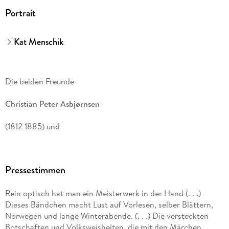
Portrait
Kat Menschik
Die beiden Freunde
Christian Peter Asbjørnsen
(1812 1885) und
Jørgen Moe
Pressestimmen
(1813 1882) waren gewissermaßen die Grimms des Nordens.
Anfang der Dreißigerjahre des 19. Jahrhunderts begannen
Rein optisch hat man ein Meisterwerk in der Hand (. . .)
sie, Märchen zu sammeln und aufzuschreiben. Ihre
Dieses Bändchen macht Lust auf Vorlesen, selber Blättern,
Norwegen und lange Winterabende. (. . .) Die versteckten
Norske Folkeeventyr
Botschaften und Volksweisheiten, die mit den Märchen