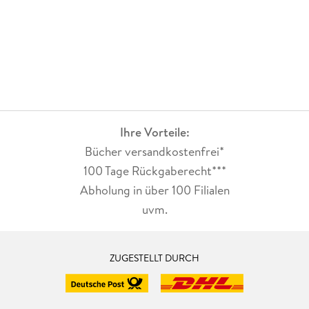
Pointe. Den Abschluss bildet "Die Prinzessin auf dem
gläsernen Berg¿, in dem auf interessante Art die Lösung einer
Aufgabe (Klärung, warum eine Wiese kahl gefressen wird) mit
einer Brautwerbung verknüpft wird. Sehr haben mir auch die
Illustrationen von Kat Menschik gefallen. Diese fangen
wichtige Motive des jeweiligen Märchen (handelnde Figuren,
auftretende Tiere oder markante Gegenstände)
stimmungsvoll ein. In den schön schattierten Illustrationen
Ihre Vorteile:
vermengen sich dunkle und eisige Blautöne mit klarem Weiß;
zudem finden sich dosiert hervorstechende Akzentuierungen
Bücher versandkostenfrei*
in Rot. Insgesamt ist "Die Puppe im Grase¿ eine schöne
100 Tage Rückgaberecht***
Sammlung mit unbekannteren Märchen, die grandios
Abholung in über 100 Filialen
illustriert sind - ein perfektes Geschenk für
uvm.
Märchenliebhaber*innen.
ZUGESTELLT DURCH