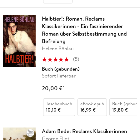
Halbtier!: Roman. Reclams
Klassikerinnen - Ein faszinierender
Roman über Selbstbestimmung und
Befreiung
Helene Böhlau
(
5
)
Buch (gebunden)
Sofort lieferbar
20,00 €
*
Taschenbuch
eBook epub
Buch (gebund
10,10 €
16,99 €
19,80 €
Adam Bede: Reclams Klassikerinnen
George Eliot