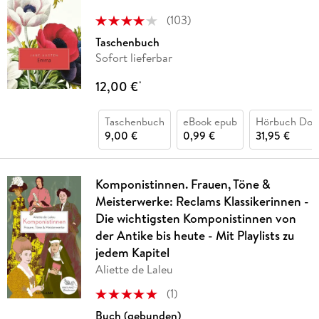
(
103
)
Taschenbuch
Sofort lieferbar
12,00 €
*
Taschenbuch
eBook epub
Hörbuch Dow
9,00 €
0,99 €
31,95 €
Komponistinnen. Frauen, Töne &
Meisterwerke: Reclams Klassikerinnen -
Die wichtigsten Komponistinnen von
der Antike bis heute - Mit Playlists zu
jedem Kapitel
Aliette de Laleu
(
1
)
Buch (gebunden)