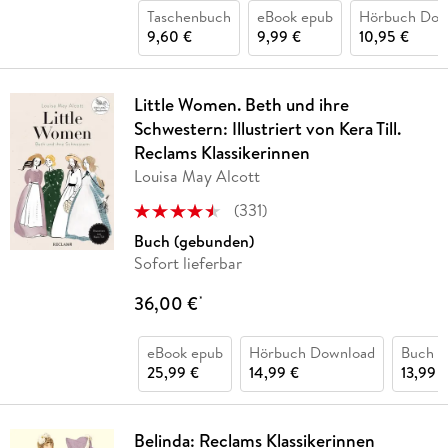
Taschenbuch
eBook epub
Hörbuch Dow
9,60 €
9,99 €
10,95 €
Little Women. Beth und ihre
Schwestern: Illustriert von Kera Till.
Reclams Klassikerinnen
Louisa May Alcott
(
331
)
Buch (gebunden)
Sofort lieferbar
36,00 €
*
eBook epub
Hörbuch Download
Buch (k
25,99 €
14,99 €
13,99 
Belinda: Reclams Klassikerinnen