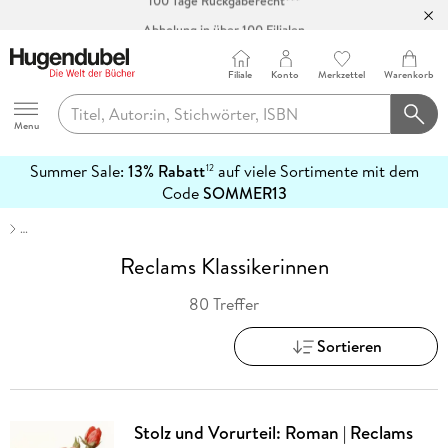
Abholung in über 100 Filialen
Filiale
Konto
Merkzettel
Warenkorb
Hugendubel
Menu
Summer Sale:
13% Rabatt
auf viele Sortimente mit dem
12
mehr
Code
SOMMER13
erfahren
…
Reclams Klassikerinnen
80 Treffer
Sortieren
Stolz und Vorurteil: Roman | Reclams