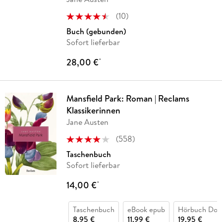
(
10
)
Buch (gebunden)
Sofort lieferbar
28,00 €
*
Mansfield Park: Roman | Reclams
Klassikerinnen
Jane Austen
(
558
)
Taschenbuch
Sofort lieferbar
14,00 €
*
Taschenbuch
eBook epub
Hörbuch Dow
8,95 €
11,99 €
19,95 €