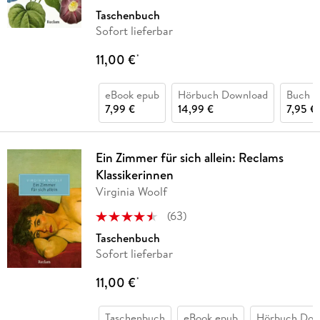
Taschenbuch
Sofort lieferbar
11,00 €
*
eBook epub
Hörbuch Download
Buch (
7,99 €
14,99 €
7,95 €
Ein Zimmer für sich allein: Reclams
Klassikerinnen
Virginia Woolf
(
63
)
Taschenbuch
Sofort lieferbar
11,00 €
*
Taschenbuch
eBook epub
Hörbuch Dow