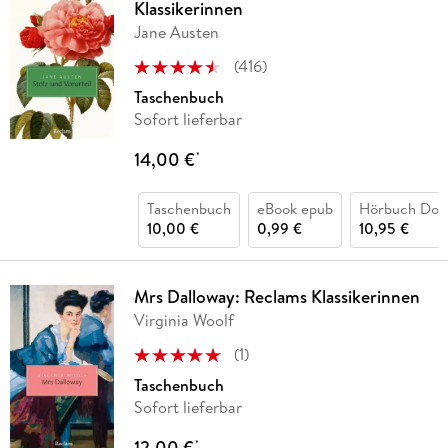
Klassikerinnen
Jane Austen
(
416
)
Taschenbuch
Sofort lieferbar
14,00 €
*
Taschenbuch
eBook epub
Hörbuch Dow
10,00 €
0,99 €
10,95 €
Mrs Dalloway: Reclams Klassikerinnen
Virginia Woolf
(
1
)
Taschenbuch
Sofort lieferbar
12,00 €
*