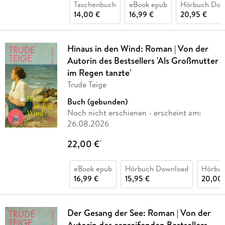
Taschenbuch
eBook epub
Hörbuch Dow
14,00 €
16,99 €
20,95 €
Hinaus in den Wind: Roman | Von der
Autorin des Bestsellers 'Als Großmutter
im Regen tanzte'
Trude Teige
Buch (gebunden)
Noch nicht erschienen
- erscheint am:
26.08.2026
22,00 €
*
eBook epub
Hörbuch Download
Hörbu
16,99 €
15,95 €
20,00 
Der Gesang der See: Roman | Von der
Autorin des ergreifenden Bestsellers