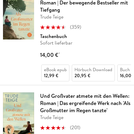
Roman | Der bewegende Bestseller mit
Tiefgang
Trude Teige
(
359
)
Taschenbuch
Sofort lieferbar
14,00 €
*
eBook epub
Hörbuch Download
Buch (
12,99 €
20,95 €
16,00 
Und Großvater atmete mit den Wellen:
Roman | Das ergreifende Werk nach 'Als
Großmutter im Regen tanzte'
Trude Teige
(
201
)