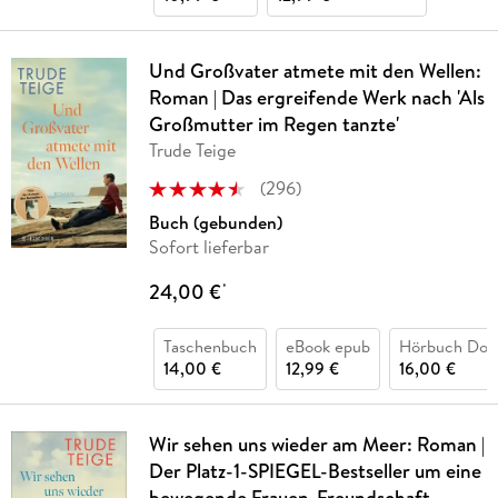
Und Großvater atmete mit den Wellen:
Roman | Das ergreifende Werk nach 'Als
Großmutter im Regen tanzte'
Trude Teige
(
296
)
Buch (gebunden)
Sofort lieferbar
24,00 €
*
Taschenbuch
eBook epub
Hörbuch Dow
14,00 €
12,99 €
16,00 €
Wir sehen uns wieder am Meer: Roman |
Der Platz-1-SPIEGEL-Bestseller um eine
bewegende Frauen-Freundschaft