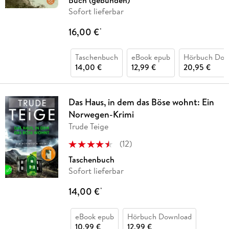
Buch (gebunden)
Sofort lieferbar
16,00 €
*
Taschenbuch
eBook epub
Hörbuch Dow
14,00 €
12,99 €
20,95 €
Das Haus, in dem das Böse wohnt: Ein
Norwegen-Krimi
Trude Teige
(
12
)
Taschenbuch
Sofort lieferbar
14,00 €
*
eBook epub
Hörbuch Download
10,99 €
12,99 €