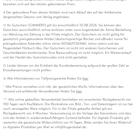
beziehen sich auf den letzten gebundenen Preis.
Der gebundene Preis dieses Artikels wird nach Ablauf des auf der Artikelseite
8
dargestellten Datums vom Verlag angehoben.
Ihr Gutschein SOMMER13 gilt bis einschließlich 10.08.2026. Sie können den
12
Gutschein ausschließlich online einlösen unter www.hugendubel.de. Keine Bestellung
zur Abholung mit Zahlung in der Filiale möglich. Der Gutschein ist nicht gültig für
gesetzlich preisgebundene Artikel (deutschsprachige Bücher und eBooks) sowie für
preisgebundene Kalender, tolino shine (4016621130466), tolino select und das
Hugendubel Hörbuch Abo. Der Gutschein ist nicht mit anderen Gutscheinen und
Geschenkkarten kombinierbar. Eine Barauszahlung ist nicht möglich. Ein Weiterverkauf
und der Handel des Gutscheincodes sind nicht gestattet.
Leider können wir die Echtheit der Kundenbewertung aufgrund der großen Zahl an
15
Einzelbewertungen nicht prüfen.
Alle Informationen zur Tiefpreisgarantie finden Sie
hier
16
Alle Preise verstehen sich inkl. der gesetzlichen MwSt. Informationen über den
*
Versand und anfallende Versandkosten finden Sie
hier
Alle online gekauften Versandartikel beinhalten ein erweitertes Rückgaberecht von
***
100 Tagen nach Kaufdatum. Die Rücknahme von Bild-, Ton- und Datenträgern ist nur bei
noch versiegelter Ware möglich. Für in der Filiale gekaufte Artikel gilt ein
Rückgaberecht von 4 Wochen. Voraussetzung ist die Vorlage des Kassenbons und dass
sich der Artikel in wiederverkaufsfähigem Zustand befindet. Für digitale Produkte gilt
weiterhin die gesetzliche Widerrufsfrist von 14 Tagen. Bitte senden Sie Ihren Widerruf
zu digitalen Produkten per Mail an info@hugendubel.de.