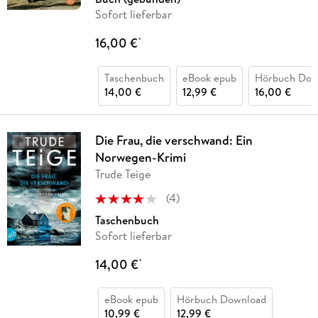
Sofort lieferbar
16,00 €
*
Taschenbuch
eBook epub
Hörbuch Dow
14,00 €
12,99 €
16,00 €
Die Frau, die verschwand: Ein
Norwegen-Krimi
Trude Teige
(
4
)
Taschenbuch
Sofort lieferbar
14,00 €
*
eBook epub
Hörbuch Download
10,99 €
12,99 €