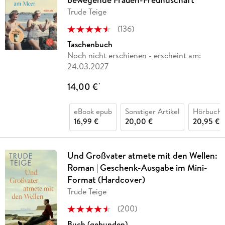
Trude Teige
(
136
)
Taschenbuch
Noch nicht erschienen
- erscheint am:
24.03.2027
14,00 €
*
eBook epub
Sonstiger Artikel
Hörbuch 
16,99 €
20,00 €
20,95 €
Und Großvater atmete mit den Wellen:
Roman | Geschenk-Ausgabe im Mini-
Format (Hardcover)
Trude Teige
(
200
)
Buch (gebunden)