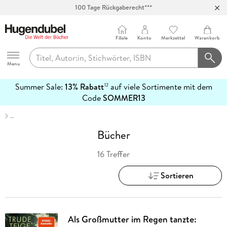
100 Tage Rückgaberecht***
Abholung in über 100 Filialen
Filiale
Konto
Merkzettel
Warenkorb
Hugendubel
Menu
Summer Sale:
13% Rabatt
auf viele Sortimente mit dem
12
mehr
Code
SOMMER13
erfahren
…
Bücher
16 Treffer
Sortieren
Als Großmutter im Regen tanzte: