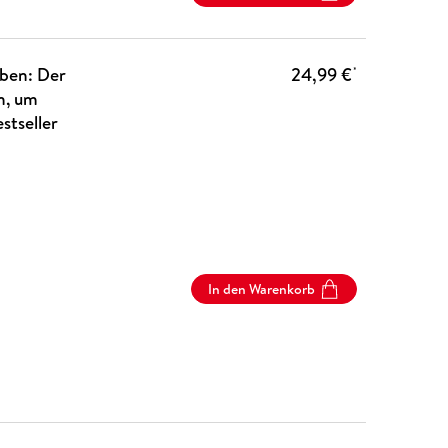
eben: Der
24,99 €
*
n, um
stseller
In den Warenkorb