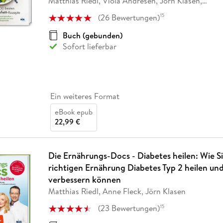
Matthias Riedl, Viola Andresen, Jörn Klasen,
…
(
26
Bewertungen
)
15
Buch (gebunden)
Sofort lieferbar
Ein weiteres Format
eBook epub
22,99 €
Die Ernährungs-Docs - Diabetes heilen: Wie Si
richtigen Ernährung Diabetes Typ 2 heilen und
verbessern können
Matthias Riedl, Anne Fleck, Jörn Klasen
(
23
Bewertungen
)
15