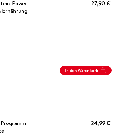
otein-Power-
27,90 €
*
en Ernährung
In den Warenkorb
t-Programm:
24,99 €
*
te