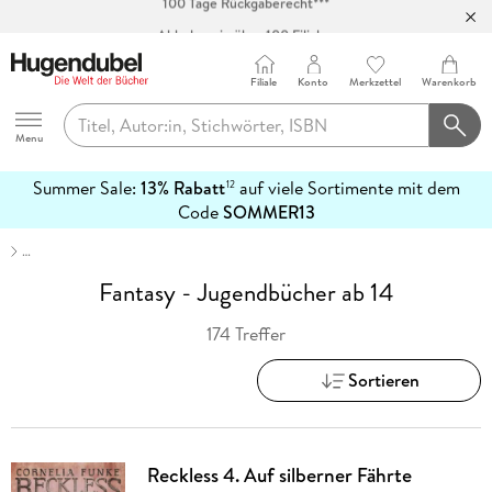
Abholung in über 100 Filialen
Filiale
Konto
Merkzettel
Warenkorb
Hugendubel
Menu
Summer Sale:
13% Rabatt
auf viele Sortimente mit dem
12
mehr
Code
SOMMER13
erfahren
…
Fantasy - Jugendbücher ab 14
174 Treffer
Sortieren
Reckless 4. Auf silberner Fährte