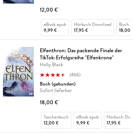
12,00 €
*
eBook epub
Hörbuch Download
Buch (
9,99 €
17,95 €
18,00 
Elfenthron: Das packende Finale der
TikTok-Erfolgsreihe "Elfenkrone"
Holly Black
(
466
)
Buch (gebunden)
Sofort lieferbar
18,00 €
*
Taschenbuch
eBook epub
Hörbuch Dow
12,00 €
9,99 €
17,95 €