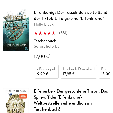
Elfenkönig: Der fesselnde zweite Band
der TikTok-Erfolgsreihe "Elfenkrone"
Holly Black
(
551
)
Taschenbuch
Sofort lieferbar
12,00 €
*
eBook epub
Hörbuch Download
Buch (
9,99 €
17,95 €
18,00 
Elfenerbe - Der gestohlene Thron: Das
Spin-off der 'Elfenkrone'-
Weltbestsellerreihe endlich im
Taschenbuch!