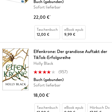
Buch (gebunden)
Sofort lieferbar
22,00 €
*
Taschenbuch
eBook epub
12,00 €
9,99 €
Elfenkrone: Der grandiose Auftakt der
TikTok-Erfolgsreihe
Holly Black
(
957
)
Buch (gebunden)
Sofort lieferbar
18,00 €
*
Taschenbuch
eBook epub
Hörbuch Dow