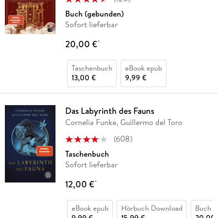
Buch (gebunden)
Sofort lieferbar
20,00 €
*
Taschenbuch
eBook epub
13,00 €
9,99 €
Das Labyrinth des Fauns
Cornelia Funke, Guillermo del Toro
(
608
)
Taschenbuch
Sofort lieferbar
12,00 €
*
eBook epub
Hörbuch Download
Buch (
9,99 €
15,99 €
20,00 