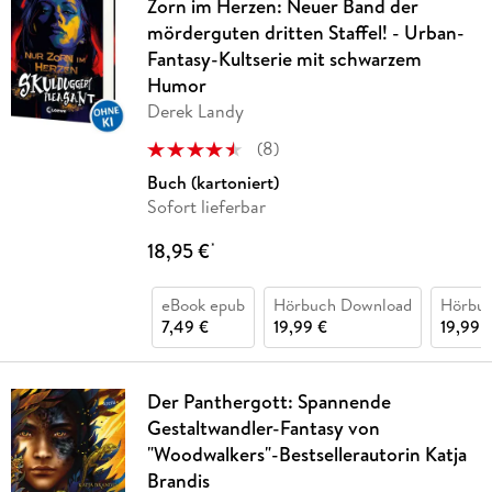
Zorn im Herzen: Neuer Band der
mörderguten dritten Staffel! - Urban-
Fantasy-Kultserie mit schwarzem
Humor
Derek Landy
(
8
)
Buch (kartoniert)
Sofort lieferbar
18,95 €
*
eBook epub
Hörbuch Download
Hörbu
7,49 €
19,99 €
19,99 
Der Panthergott: Spannende
Gestaltwandler-Fantasy von
"Woodwalkers"-Bestsellerautorin Katja
Brandis