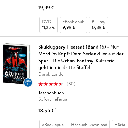
19,99 €
*
DVD
eBook epub
Blu-ray
11,25 €
9,99 €
17,89 €
Skulduggery Pleasant (Band 16) - Nur
Mord im Kopf: Dem Serienkiller auf der
Spur - Die Urban-Fantasy-Kultserie
geht in die dritte Staffel
Derek Landy
(
30
)
Taschenbuch
Sofort lieferbar
18,95 €
*
eBook epub
Hörbuch Download
Hörbu