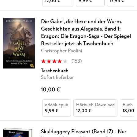
12,00 €
9,99 €
17,95 €
Die Gabel, die Hexe und der Wurm.
Geschichten aus Alagaësia. Band 1:
Eragon: Die Eragon-Saga - Der Spiegel
Bestseller jetzt als Taschenbuch
Christopher Paolini
(
153
)
Taschenbuch
Sofort lieferbar
10,00 €
*
eBook epub
Hörbuch Download
Buch (
9,99 €
12,00 €
18,00 
Skulduggery Pleasant (Band 17) - Nur