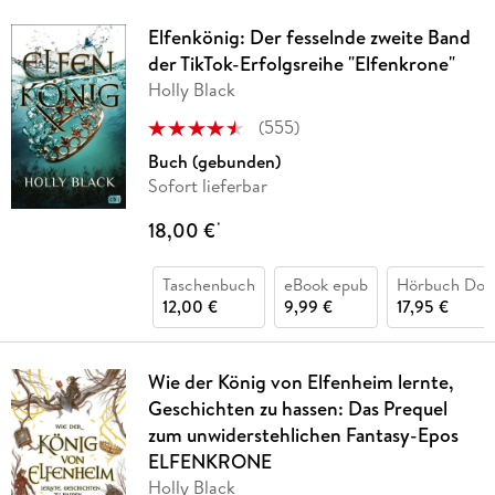
Elfenkönig: Der fesselnde zweite Band
der TikTok-Erfolgsreihe "Elfenkrone"
Holly Black
(
555
)
Buch (gebunden)
Sofort lieferbar
18,00 €
*
Taschenbuch
eBook epub
Hörbuch Dow
12,00 €
9,99 €
17,95 €
Wie der König von Elfenheim lernte,
Geschichten zu hassen: Das Prequel
zum unwiderstehlichen Fantasy-Epos
ELFENKRONE
Holly Black