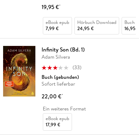
19,95 €
*
eBook epub
Hörbuch Download
Buch (k
7,99 €
24,95 €
16,95 
Infinity Son (Bd. 1)
Adam Silvera
(
33
)
Buch (gebunden)
Sofort lieferbar
22,00 €
*
Ein weiteres Format
eBook epub
17,99 €