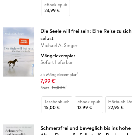
eBook epub
23,99 €
Die Seele will frei sein: Eine Reise zu sich
selbst
Michael A. Singer
Mängelexemplar
Sofort lieferbar
1
als Mängelexemplar
7,99 €
*
1
Statt
15,00 €
Taschenbuch
eBook epub
Hörbuch Dow
15,00 €
12,99 €
22,95 €
Schmerzfrei und beweglich bis ins hohe