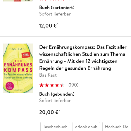
Buch (kartoniert)
Sofort lieferbar
12,00 €
*
Der Ernährungskompass: Das Fazit aller
wissenschaftlichen Studien zum Thema
Ernährung - Mit den 12 wichtigsten
Regeln der gesunden Ernährung
Bas Kast
(
190
)
Buch (gebunden)
Sofort lieferbar
20,00 €
*
Taschenbuch
eBook epub
Hörbuch Dow