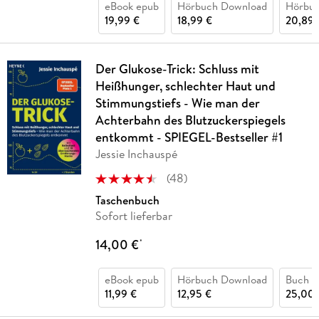
eBook epub
Hörbuch Download
Hörbu
19,99 €
18,99 €
20,89 
Der Glukose-Trick: Schluss mit
Heißhunger, schlechter Haut und
Stimmungstiefs - Wie man der
Achterbahn des Blutzuckerspiegels
entkommt - SPIEGEL-Bestseller #1
Jessie Inchauspé
(
48
)
Taschenbuch
Sofort lieferbar
14,00 €
*
eBook epub
Hörbuch Download
Buch (
11,99 €
12,95 €
25,00 