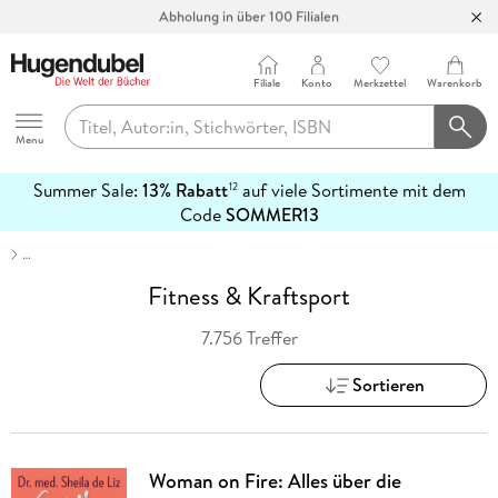
Abholung in über 100 Filialen
Filiale
Konto
Merkzettel
Warenkorb
Hugendubel
Menu
Summer Sale:
13% Rabatt
auf viele Sortimente mit dem
12
mehr
Code
SOMMER13
erfahren
…
Fitness & Kraftsport
7.756 Treffer
Sortieren
Woman on Fire: Alles über die