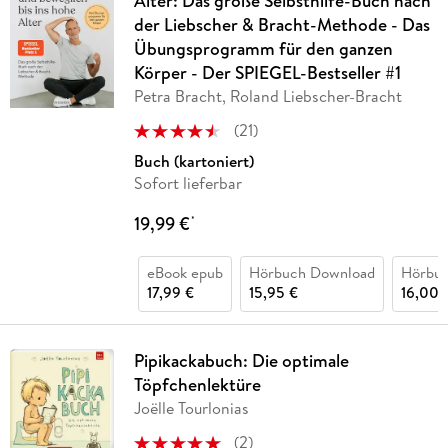
Alter: Das große Selbsthilfe-Buch nach
der Liebscher & Bracht-Methode - Das
Übungsprogramm für den ganzen
Körper - Der SPIEGEL-Bestseller #1
Petra Bracht, Roland Liebscher-Bracht
(
21
)
Buch (kartoniert)
Sofort lieferbar
19,99 €
*
eBook epub
Hörbuch Download
Hörbu
17,99 €
15,95 €
16,00 
Pipikackabuch: Die optimale
Töpfchenlektüre
Joëlle Tourlonias
(
2
)