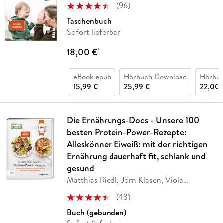
(
96
)
Taschenbuch
Sofort lieferbar
18,00 €
*
eBook epub
Hörbuch Download
Hörbu
15,99 €
25,99 €
22,00 
Die Ernährungs-Docs - Unsere 100
besten Protein-Power-Rezepte:
Alleskönner Eiweiß: mit der richtigen
Ernährung dauerhaft fit, schlank und
gesund
Matthias Riedl, Jörn Klasen, Viola
Andresen,
…
(
43
)
Buch (gebunden)