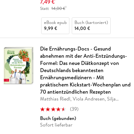
7,49 €
*
1
Statt
14,00 €
eBook epub
Buch (kartoniert)
9,99 €
14,00 €
Die Ernährungs-Docs - Gesund
abnehmen mit der Anti-Entzündungs-
Formel: Das neue Diätkonzept von
Deutschlands bekanntesten
Ernährungsmedizinern - Mit
praktischem Kickstart-Wochenplan und
70 antientzündlichen Rezepten
Matthias Riedl, Viola Andresen, Silja
Schäfer,
…
(
39
)
Buch (gebunden)
Sofort lieferbar