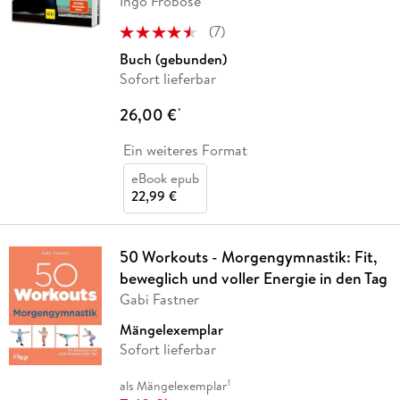
Ingo Froböse
(
7
)
Buch (gebunden)
Sofort lieferbar
26,00 €
*
Ein weiteres Format
eBook epub
22,99 €
50 Workouts - Morgengymnastik: Fit,
beweglich und voller Energie in den Tag
Gabi Fastner
Mängelexemplar
Sofort lieferbar
1
als Mängelexemplar