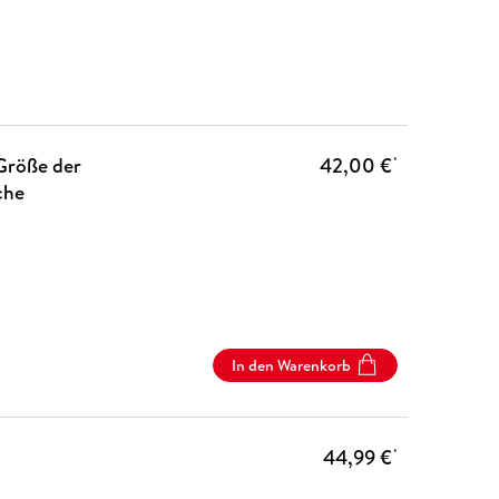
 Größe der
42,00 €
*
che
In den Warenkorb
44,99 €
*