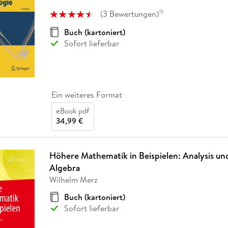
Fremdsprachige Bücher
n Lernhilfen
 Jugendbücher
eiber
Hörbuch Downloads im Bundle
cher
 Vergleich
 Puzzlezubehör
Lernen
New Adult
STABILO
(
3
Bewertungen
)
15
Taschenbücher
hilfen
hriller
 Backen
er
lender
Ratgeber
Buch (kartoniert)
op
Sofort lieferbar
hriller
Romance
Sachbücher
precher:innen
Science Fiction
Fremdsprachige Bücher
Ein weiteres Format
eBook pdf
34,99 €
Höhere Mathematik in Beispielen: Analysis un
Algebra
Wilhelm Merz
Buch (kartoniert)
Sofort lieferbar