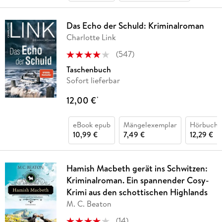
Das Echo der Schuld: Kriminalroman
Charlotte Link
(
547
)
Taschenbuch
Sofort lieferbar
12,00 €
*
eBook epub
Mängelexemplar
Hörbuch 
10,99 €
7,49 €
12,29 €
Hamish Macbeth gerät ins Schwitzen:
Kriminalroman. Ein spannender Cosy-
Krimi aus den schottischen Highlands
M. C. Beaton
(
14
)