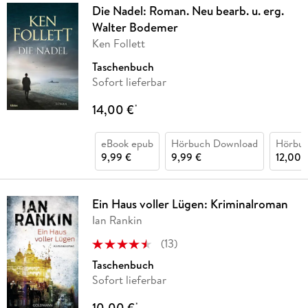
Die Nadel: Roman. Neu bearb. u. erg.
Walter Bodemer
Ken Follett
Taschenbuch
Sofort lieferbar
14,00 €
*
eBook epub
Hörbuch Download
Hörbu
9,99 €
9,99 €
12,00 
Ein Haus voller Lügen: Kriminalroman
Ian Rankin
(
13
)
Taschenbuch
Sofort lieferbar
10,00 €
*