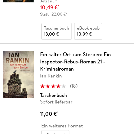
Jetzt nur
10,49 €
*
7
Statt
22,00 €
Taschenbuch
eBook epub
13,00 €
10,99 €
Ein kalter Ort zum Sterben: Ein
Inspector-Rebus-Roman 21 -
Kriminalroman
Ian Rankin
(
18
)
Taschenbuch
Sofort lieferbar
11,00 €
*
Ein weiteres Format