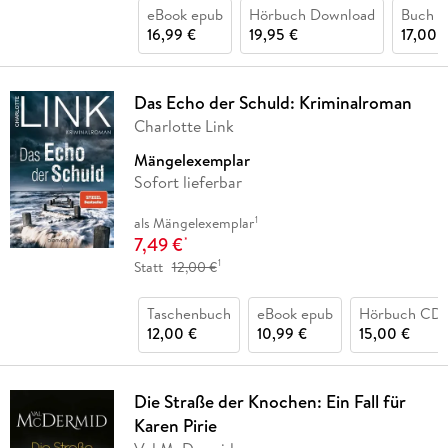
eBook epub
Hörbuch Download
Buch (k
16,99 €
19,95 €
17,00 
Das Echo der Schuld: Kriminalroman
Charlotte Link
Mängelexemplar
Sofort lieferbar
1
als Mängelexemplar
7,49 €
*
1
Statt
12,00 €
Taschenbuch
eBook epub
Hörbuch CD
12,00 €
10,99 €
15,00 €
Die Straße der Knochen: Ein Fall für
Karen Pirie