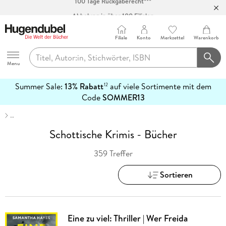
Abholung in über 100 Filialen
Filiale
Konto
Merkzettel
Warenkorb
Hugendubel
Menu
Summer Sale:
13% Rabatt
auf viele Sortimente mit dem
12
mehr
Code
SOMMER13
erfahren
…
Schottische Krimis - Bücher
359 Treffer
Sortieren
Eine zu viel: Thriller | Wer Freida