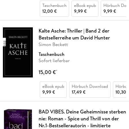
Taschenbuch
eBook epub
Hörbuch Dow
12,00 €
9,99 €
9,99 €
Kalte Asche: Thriller | Band 2 der
Bestsellerreihe um David Hunter
Simon Beckett
Taschenbuch
Sofort lieferbar
15,00 €
*
eBook epub
Hörbuch Download
Hörbu
9,99 €
17,49 €
10,30 
BAD VIBES. Deine Geheimnisse sterben
nie: Roman - Spice und Thrill von der
Nr.1-Bestsellerautorin - limitierte