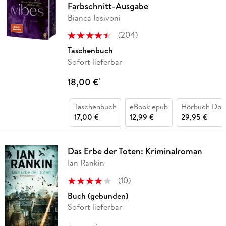
Farbschnitt-Ausgabe
Bianca Iosivoni
(
204
)
Taschenbuch
Sofort lieferbar
18,00 €
*
Taschenbuch
eBook epub
Hörbuch Dow
17,00 €
12,99 €
29,95 €
Das Erbe der Toten: Kriminalroman
Ian Rankin
(
10
)
Buch (gebunden)
Sofort lieferbar
7