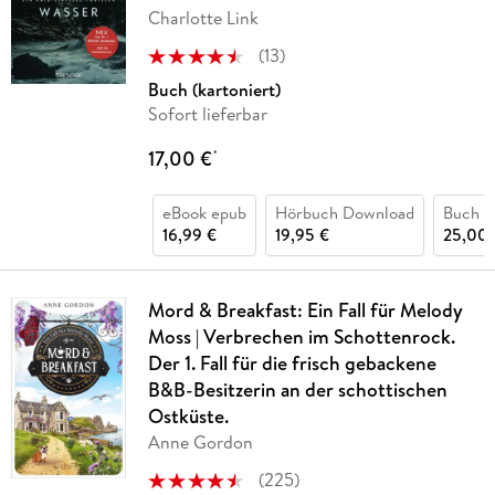
Charlotte Link
(
13
)
Buch (kartoniert)
Sofort lieferbar
17,00 €
*
eBook epub
Hörbuch Download
Buch (
16,99 €
19,95 €
25,00 
Mord & Breakfast: Ein Fall für Melody
Moss | Verbrechen im Schottenrock.
Der 1. Fall für die frisch gebackene
B&B-Besitzerin an der schottischen
Ostküste.
Anne Gordon
(
225
)